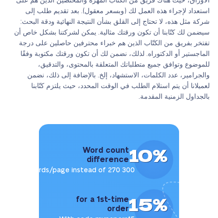
الأوراق، حيث هناك فريق من الكتّاب المهرة والمختصين الذين هم على
استعداد لإجراء هذه العمل لك (وبسعر معقول). بعد تقديم طلب إلى
شركة مثل هذه، لا تحتاج إلى القلق بشأن النتيجة النهائية ودقة البحث:
سيضمن لك كتّابنا أن تكون ورقتك مثالية. يمكن لشركتنا بشكل خاص أن
تفتخر بفريق من الكتّاب الذين هم خبراء محترفين حاصلين على درجة
الماجستير أو الدكتوراه. لذلك، نضمن لك أن تكون ورقتك مكتوبة وفقًا
للموضوع وتوافق جميع متطلباتك المتعلقة بالمحتوى، والتدقيق،
والجرامير، عدد الكلمات، الاستشهاد، إلخ. بالإضافة إلى ذلك، نضمن
لعميلانا أن يتم استلام الطلب في الوقت المحدد، حيث يلتزم كتّابنا
بالجداول الزمنية المقدمة.
10%
Word count
difference
300 words/page instead of 270
15%
for a 1st-time
order