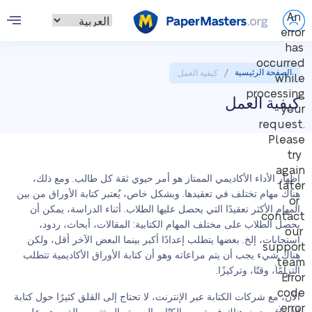
An
error
has
occurred
/
الصفحة الرئيسية
كيفية العمل
while
processing
كيفية العمل
your
request.
Please
try
again
إظهار الأداء الأكاديمي الممتاز هو أمر حيوي ثقة كل طالب. ومع ذلك،
later
هناك مهام تختلف في تعقيدها. وبشكل خاص، يُعتبر كتابة الأوراق من بين
or
المهام الأكثر تعقيدًا التي يحصل عليها الطلاب. أثناء الدراسة، يمكن أن
contact
يحصل الطلاب على مختلف المهام الكتابية: المقالات، أبحاث، ردود،
our
استجابات، إلخ. بعضها يتطلب إعدادًا أكبر بينما البعض الآخر أقل، ولكن
support
هناك شيء يجب أن يتم مراعاته وهو أن كتابة الأوراق الأكاديمية تتطلب
team.
التزامًا، وقتًا، وتركيزًا.
Error
code
الآن، مع شركات الكتابة عبر الإنترنت، لا تحتاج إلى القلق كثيرًا حول كتابة
error: