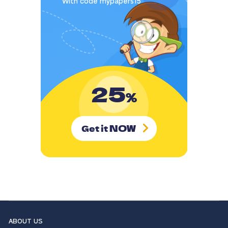
With code mypapers15
25
%
NOW
Get it
ABOUT US