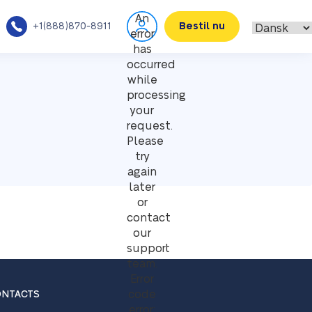
An
+1(888)870-8911
Bestil nu
error
has
occurred
while
processing
your
request.
Please
try
again
later
or
contact
our
support
team.
Error
code
NTACTS
error: