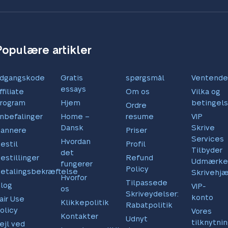
Populære artikler
dgangskode
Gratis
spørgsmål
Ventende
essays
ffiliate
Om os
Vilka og
rogram
Hjem
betingels
Ordre
nbefalinger
Home –
resume
VIP
Dansk
Skrive
annere
Priser
Services
Hvordan
estil
Profil
Tilbyder
det
estillinger
Refund
Udmærke
fungerer
Policy
etalingsbekræftelse
Skrivehj
Hvorfor
Tilpassede
log
VIP-
os
Skriveydelser:
konto
air Use
Klikkepolitik
Rabatpolitik
olicy
Vores
Kontakter
Udnyt
tilknytni
ejl ved