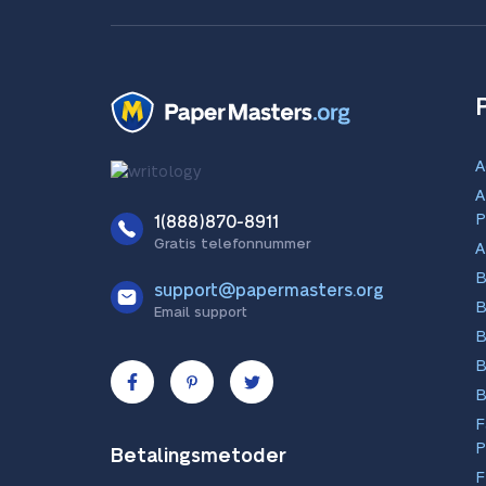
A
A
P
1(888)870-8911
Gratis telefonnummer
A
B
support@papermasters.org
B
Email support
B
B
B
F
P
Betalingsmetoder
F