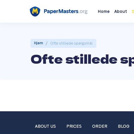
Home
About
S
/
Hjem
Ofte stillede spørgsmål
Ofte stillede 
ABOUT US
PRICES
ORDER
BLOG