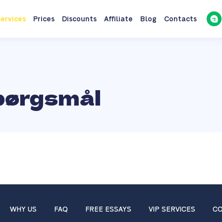
ervices
Prices
Discounts
Affiliate
Blog
Contacts
spørgsmål
WHY US
FAQ
FREE ESSAYS
VIP SERVICES
CO