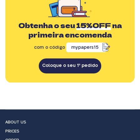
Obtenha o seu
15%OFF
na
primeira encomenda
com o código
mypapers15
Coloque o seu 1º pedido
ABOUT US
PRICES