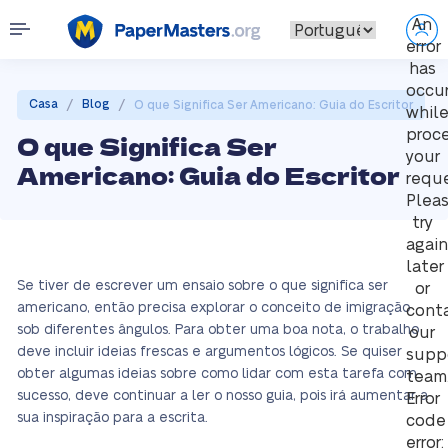
An
error
has
occu
/
/
Casa
Blog
O que Significa Ser Americano: Guia do Escritor
whil
proc
O que Significa Ser
your
Americano: Guia do Escritor
reque
Plea
try
again
later
Se tiver de escrever um ensaio sobre o que significa ser
or
americano, então precisa explorar o conceito de imigração
cont
sob diferentes ângulos. Para obter uma boa nota, o trabalho
our
deve incluir ideias frescas e argumentos lógicos. Se quiser
supp
obter algumas ideias sobre como lidar com esta tarefa com
team
sucesso, deve continuar a ler o nosso guia, pois irá aumentar a
Error
sua inspiração para a escrita.
code
error: