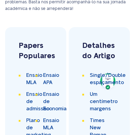
problemas. Basta nos permitir acompanhá-lo na sua jornada
académica e não se arrependerá!
Papers
Detalhes
Populares
do Artigo
Ensaio
Ensaio
Single/Double
MLA
APA
espaçamento
Ensaio
Ensaio
Um
de
de
centímetro
admissão
Economia
margens
Plano
Ensaio
Times
de
MLA
New
marketing
Roman