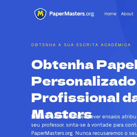
Home
About
OBTENHA A SUA ESCRITA ACADÉMICA
Obtenha Pape
Personalizado
Profissional d
Masters
Se está cansado de escrever ensaios atribu
seu professor, sinta-se à vontade para cont
PaperMasters.org. Nunca recusaremos o se