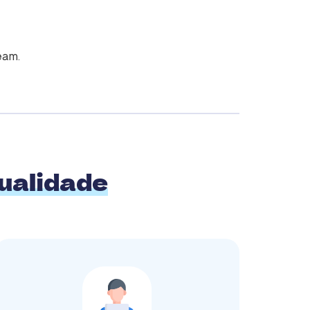
eam.
ualidade