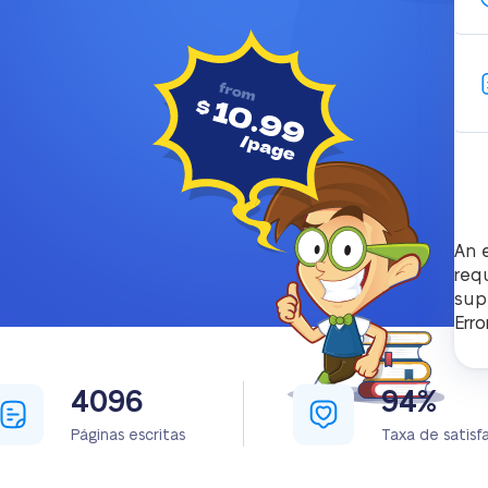
An 
req
sup
Erro
4096
94%
Páginas escritas
Taxa de satisf