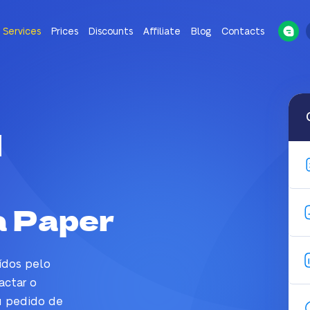
Services
Prices
Discounts
Affiliate
Blog
Contacts
l
a Paper
ídos pelo
actar o
u pedido de