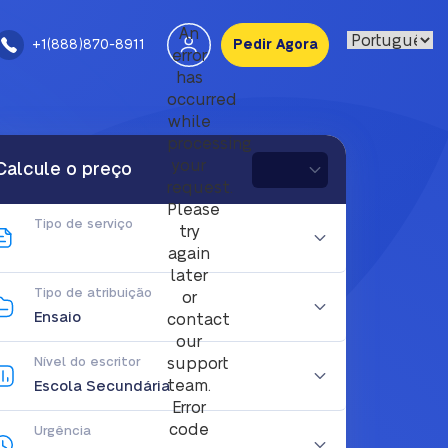
An
+1(888)870-8911
Pedir Agora
error
has
occurred
while
processing
your
Calcule o preço
request.
Please
Tipo de serviço
try
again
later
Tipo de atribuição
or
contact
our
Nível do escritor
support
team.
Error
code
Urgência