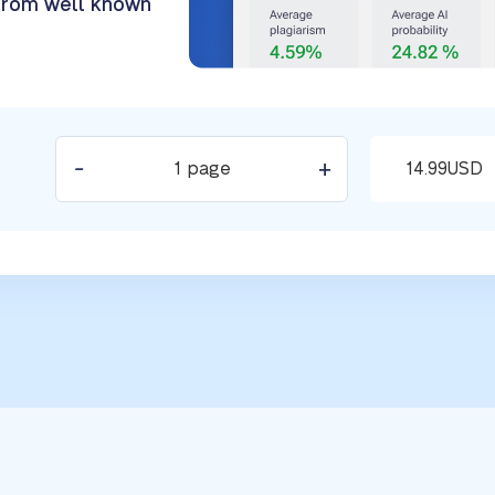
rom well known
-
+
14.99
USD