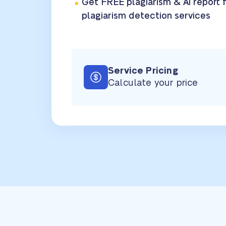
Get FREE plagiarism & AI report
f
plagiarism detection services
Service Pricing
Calculate your price