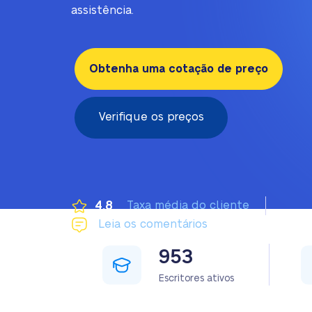
assistência.
Obtenha uma cotação de preço
Verifique os preços
4.8
Taxa média do cliente
Leia os comentários
267
953
Escritores ativos