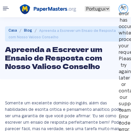
An
error
has
occu
/
/
Casa
Blog
Apreenda a Escrever um Ensaio de Resposta
whil
com Nosso Valioso Conselho
proc
your
Apreenda a Escrever um
reque
Ensaio de Resposta com
Plea
Nosso Valioso Conselho
try
again
later
or
cont
our
Somente um excelente domínio do inglês, além das
supp
habilidades de escrita crítica e pensamento analítico, pode
team
ser uma garantia de que você pode afirmar: ‘Eu sei como
Error
escrever um ensaio de resposta perfeitamente bem!’ Pode
code
parecer fácil, mas na verdade, será uma tarefa muito mais
error: