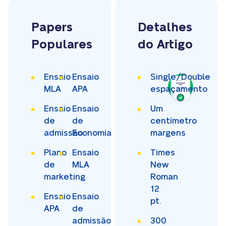
Papers
Detalhes
Populares
do Artigo
Ensaio
Ensaio
Single/Double
MLA
APA
espaçamento
Ensaio
Ensaio
Um
de
de
centímetro
admissão
Economia
margens
Plano
Ensaio
Times
de
MLA
New
marketing
Roman
12
Ensaio
Ensaio
pt.
APA
de
admissão
300