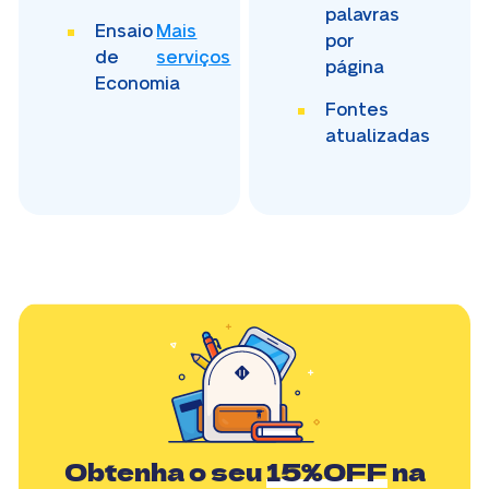
palavras
Ensaio
Mais
por
de
serviços
página
Economia
Fontes
atualizadas
Obtenha o seu
15%OFF
na