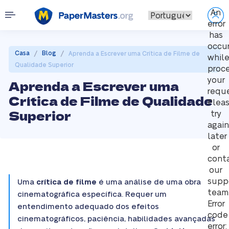
An
error
has
occu
/
/
Casa
Blog
Aprenda a Escrever uma Crítica de Filme de
whil
Qualidade Superior
proc
your
Aprenda a Escrever uma
reque
Crítica de Filme de Qualidade
Plea
Superior
try
again
later
or
cont
our
supp
Uma
crítica de filme
é uma análise de uma obra
team
cinematográfica específica. Requer um
Error
entendimento adequado dos efeitos
code
cinematográficos, paciência, habilidades avançadas
error: