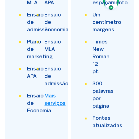
MLA
APA
espaçamento
Ensaio
Ensaio
Um
de
de
centímetro
admissão
Economia
margens
Plano
Ensaio
Times
de
MLA
New
marketing
Roman
12
Ensaio
Ensaio
pt.
APA
de
admissão
300
palavras
Ensaio
Mais
por
de
serviços
página
Economia
Fontes
atualizadas