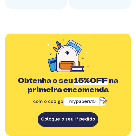
Obtenha o seu
15%OFF
na
primeira encomenda
com o código
mypapers15
Coloque o seu 1º pedido