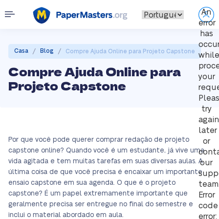
An
error
has
occu
/
/
Casa
Blog
Compre Ajuda Online para Projeto Capstone
whil
proc
Compre Ajuda Online para
your
Projeto Capstone
reque
Plea
try
again
later
Por que você pode querer comprar redação de projeto
or
capstone online? Quando você é um estudante, já vive uma
cont
vida agitada e tem muitas tarefas em suas diversas aulas. A
our
última coisa de que você precisa é encaixar um importante
supp
ensaio capstone em sua agenda. O que é o projeto
team
capstone? É um papel extremamente importante que
Error
geralmente precisa ser entregue no final do semestre e
code
inclui o material abordado em aula.
error: