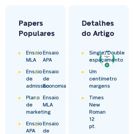
Papers
Detalhes
Populares
do Artigo
Ensaio
Ensaio
Single/Double
MLA
APA
espaçamento
Ensaio
Ensaio
Um
de
de
centímetro
admissão
Economia
margens
Plano
Ensaio
Times
de
MLA
New
marketing
Roman
12
Ensaio
Ensaio
pt.
APA
de