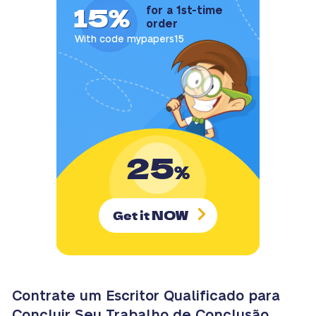
15%
for a 1st-time
order
With code mypapers15
25
%
NOW
Get it
Contrate um Escritor Qualificado para
Concluir Seu Trabalho de Conclusão