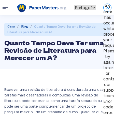
An
error
has
occu
/
/
Casa
Blog
Quanto Tempo Deve Ter uma Revisão de
whil
Literatura para Merecer um A?
proc
your
Quanto Tempo Deve Ter uma
reque
Revisão de Literatura para
Plea
Merecer um A?
try
again
later
or
cont
our
Escrever uma revisão de literatura é considerada uma das
supp
tarefas mais desafiadoras e complexas. Uma revisão de
team
literatura pode ser escrita como uma tarefa separada ou
Error
pode ser uma parte complementar de um projeto de
code
pesquisa maior ou de um trabalho de curso. Qualquer que
error: