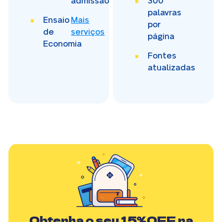
admissão
300
palavras
Ensaio
Mais
por
de
serviços
página
Economia
Fontes
atualizadas
Obtenha o seu
15%OFF
na