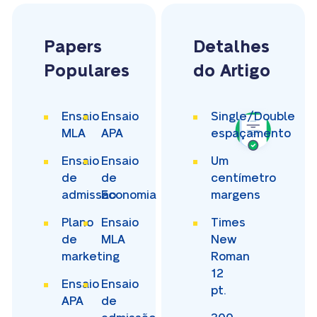
Papers
Detalhes
Populares
do Artigo
Ensaio
Ensaio
Single/Double
MLA
APA
espaçamento
Ensaio
Ensaio
Um
de
de
centímetro
admissão
Economia
margens
Plano
Ensaio
Times
de
MLA
New
marketing
Roman
12
Ensaio
Ensaio
pt.
APA
de