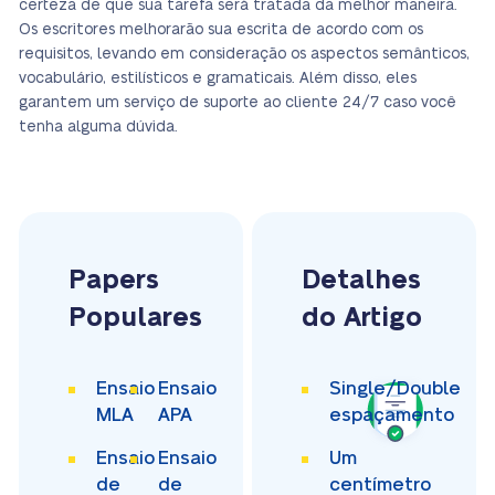
certeza de que sua tarefa será tratada da melhor maneira.
Os escritores melhorarão sua escrita de acordo com os
requisitos, levando em consideração os aspectos semânticos,
vocabulário, estilísticos e gramaticais. Além disso, eles
garantem um serviço de suporte ao cliente 24/7 caso você
tenha alguma dúvida.
Papers
Detalhes
Populares
do Artigo
Ensaio
Ensaio
Single/Double
MLA
APA
espaçamento
Ensaio
Ensaio
Um
de
de
centímetro