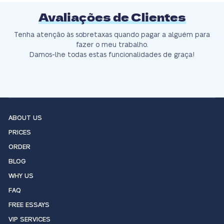
Avaliações de Clientes
Tenha atenção às sobretaxas quando pagar a alguém para
fazer o meu trabalho.
Damos-lhe todas estas funcionalidades de graça!
ABOUT US
PRICES
ORDER
BLOG
WHY US
FAQ
FREE ESSAYS
VIP SERVICES