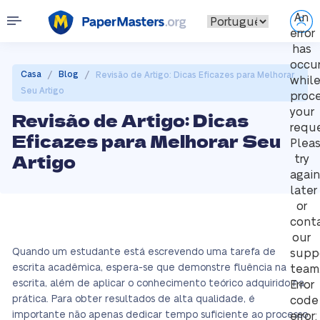
An
error
has
occu
/
/
Casa
Blog
Revisão de Artigo: Dicas Eficazes para Melhorar
whil
Seu Artigo
proc
your
Revisão de Artigo: Dicas
reque
Eficazes para Melhorar Seu
Plea
Artigo
try
again
later
or
cont
our
Quando um estudante está escrevendo uma tarefa de
supp
escrita acadêmica, espera-se que demonstre fluência na
team
escrita, além de aplicar o conhecimento teórico adquirido na
Error
prática. Para obter resultados de alta qualidade, é
code
importante não apenas dedicar tempo suficiente ao processo
error: