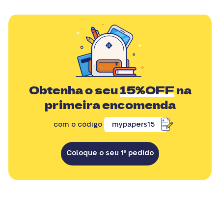
Obtenha o seu
15%OFF
na
primeira encomenda
com o código
mypapers15
Coloque o seu 1º pedido