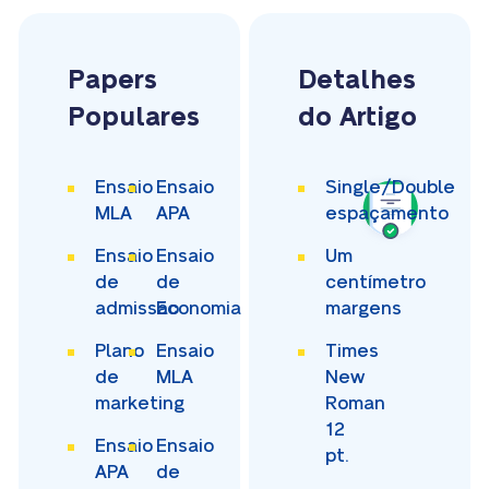
Papers
Detalhes
Populares
do Artigo
Ensaio
Ensaio
Single/Double
MLA
APA
espaçamento
Ensaio
Ensaio
Um
de
de
centímetro
admissão
Economia
margens
Plano
Ensaio
Times
de
MLA
New
marketing
Roman
12
Ensaio
Ensaio
pt.
APA
de