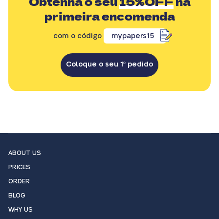
Obtenha o seu
15%OFF
na
primeira encomenda
com o código
mypapers15
Coloque o seu 1º pedido
ABOUT US
PRICES
ORDER
BLOG
WHY US