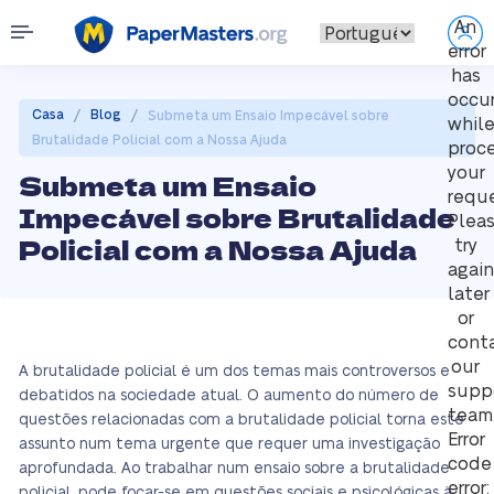
An
error
has
occu
/
/
Casa
Blog
Submeta um Ensaio Impecável sobre
whil
Brutalidade Policial com a Nossa Ajuda
proc
your
Submeta um Ensaio
reque
Impecável sobre Brutalidade
Plea
Policial com a Nossa Ajuda
try
again
later
or
cont
our
A brutalidade policial é um dos temas mais controversos e
supp
debatidos na sociedade atual. O aumento do número de
team
questões relacionadas com a brutalidade policial torna este
Error
assunto num tema urgente que requer uma investigação
code
aprofundada. Ao trabalhar num ensaio sobre a brutalidade
error:
policial, pode focar-se em questões sociais e psicológicas à