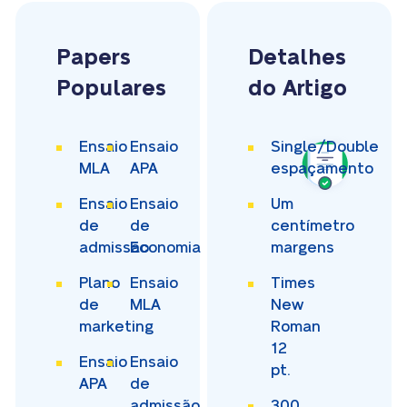
Papers
Detalhes
Populares
do Artigo
Ensaio
Ensaio
Single/Double
MLA
APA
espaçamento
Ensaio
Ensaio
Um
de
de
centímetro
admissão
Economia
margens
Plano
Ensaio
Times
de
MLA
New
marketing
Roman
12
Ensaio
Ensaio
pt.
APA
de
admissão
300