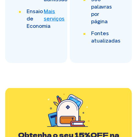
palavras
Ensaio
Mais
por
de
serviços
página
Economia
Fontes
atualizadas
Obtenha o seu
15%OFF
na