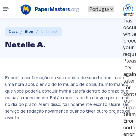
An
error
has
occu
/
/
Casa
Blog
Natalie A.
whil
proc
Natalie A.
your
reque
Plea
try
again
Recebi a confirmação da sua equipe de suporte dentro de
later
uma hora após o envio do formulário de consulta, informando
or
que você poderia concluir minha tarefa dentro do prazo que
cont
eu havia mencionado. Então meu trabalho chegou por e-mail
our
no dia do prazo. Além disso, foi lindamente escrito. Usarei seu
supp
serviço de redação novamente quando tiver outro projeto de
team
escrita.
Error
code
error: