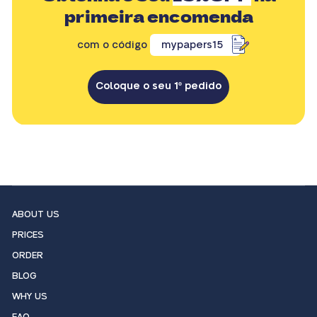
primeira encomenda
com o código
mypapers15
Coloque o seu 1º pedido
ABOUT US
PRICES
ORDER
BLOG
WHY US