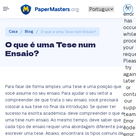
An
error
has
occu
/
/
Casa
Blog
O que é uma Tese num Ensaio?
whil
proc
O que é uma Tese num
your
Ensaio?
reque
Plea
try
again
later
Para falar de forma simples, uma tese é uma posição que
or
você assume no seu ensaio. Para ajudar o seu leitor a
cont
compreender de que trata o seu ensaio, você precisará
our
colocar a sua tese no final da introdução. Se quiser ter
supp
sucesso na escrita académica, deve compreender o que é
team
uma tese num ensaio. Ao mesmo tempo, deve saber que
Error
cada tipo de ensaio requer uma abordagem diferente para
code
escrever uma tese. Abaixo, encontrará os tipos comuns de
error: