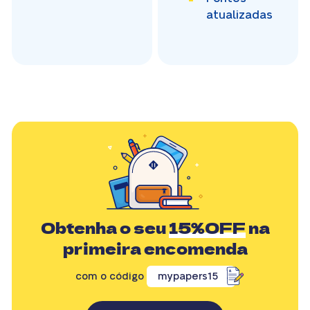
atualizadas
Obtenha o seu
15%OFF
na
primeira encomenda
com o código
mypapers15