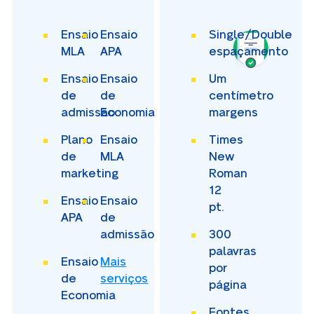
Ensaio
Ensaio
Single/Double
MLA
APA
espaçamento
Ensaio
Ensaio
Um
de
de
centímetro
admissão
Economia
margens
Plano
Ensaio
Times
de
MLA
New
marketing
Roman
12
Ensaio
Ensaio
pt.
APA
de
admissão
300
palavras
Ensaio
Mais
por
de
serviços
página
Economia
Fontes