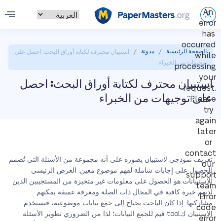
An
error
has
occurred
/
/
الصفحة الرئيسية
مدونة
استبيان محترف لكتابة أوراق البحث: احصل على
while
توجيهات من الخبراء
processing
your
استبيان محترف لكتابة أوراق البحث: احصل
request.
على توجيهات من الخبراء
Please
try
again
later
or
contact
تعريف نموذجي لاستبيان يصوره على أنه مجموعة من الأسئلة التي تُصمم
our
للحصول على إجابات شاملة لفهم موضوع معين. الغرض الرئيسي
support
للاستبيانات هو الحصول على معلومات غير متحيزة من المستجيبين الذين
team.
لديهم خبرة كافية في المجال ذات الصلة ومعرفة عميقة يمكنهم
Error
مشاركتها. إذا كان الباحث يحتاج إلى جمع بيانات موضوعية، فيستخدم
code
الاستبيان كtool قيم للجمع البيانات؛ لذا من الضروري تطوير الأسئلة
error: