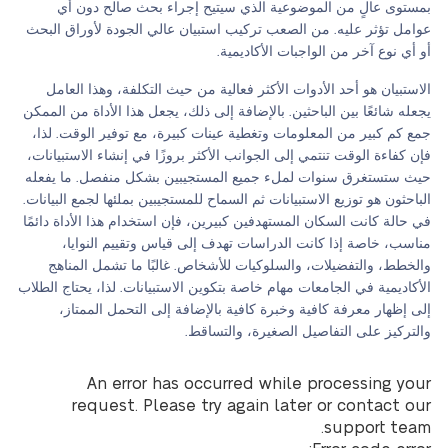
بمستوى عالٍ من الموضوعية الذي سيتيح إجراء بحث صالح دون أي
عوامل تؤثر عليه. من الصعب تركيب استبيان عالي الجودة لأوراق البحث
أو أي نوع آخر من الواجبات الأكاديمية.
الاستبيان هو أحد الأدوات الأكثر فعالية من حيث التكلفة، وهذا العامل
يجعله شائعًا بين الباحثين. بالإضافة إلى ذلك، يجعل هذا الأداة من الممكن
جمع كم كبير من المعلومات وتغطية عينات كبيرة، مع توفير الوقت. لذا،
فإن كفاءة الوقت تنتمي إلى الجوانب الأكثر بروزًا في إنشاء الاستبيانات،
حيث ستستغرق سنوات لملء جميع المستجيبين بشكل منفصل. ما يفعله
الباحثون هو توزيع الاستبيانات ثم السماح للمستجيبين بملئها لجمع البيانات.
في حالة كانت السكان المستهدفين كبيرين، فإن استخدام هذا الأداة دائمًا
مناسب، خاصة إذا كانت الدراسات تهدف إلى قياس وتقييم النوايا،
والخطط، والتفضيلات، والسلوكيات للأشخاص. غالبًا ما تشمل المناهج
الأكاديمية في الجامعات مهام خاصة بتكوين الاستبيانات. لذا، يحتاج الطلاب
إلى إظهار معرفة كافية وخبرة كافية بالإضافة إلى التحمل الممتاز،
والتركيز على التفاصيل الصغيرة، والتساقط.
An error has occurred while processing your
request. Please try again later or contact our
support team.