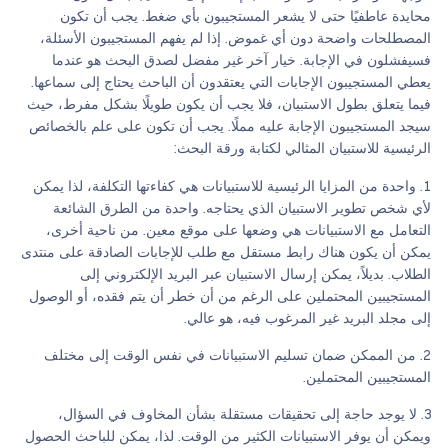
محايدة عاطفيًا حتى لا يشعر المستجيبون بأي ضغط. يجب أن تكون
المصطلحات واضحة دون أي غموض. إذا لم يفهم المستجيبون الأسئلة،
فسيفشلون في الإجابة. خيار آخر غير مفضل لصدق البحث هو عندما
يعطي المستجيبون الإجابات التي يعتقدون أن الباحث يحتاج إلى سماعها.
فيما يتعلق بطول الاستبيان، فلا يجب أن يكون طويلًا بشكل مفرط، حيث
سيجد المستجيبون الإجابة عليه مملًا. يجب أن تكون على علم بالخصائص
الرئيسية للاستبيان المثالي لكتابة ورقة البحث:
واحدة من المزايا الرئيسية للاستبيانات هي كفاءتها التكلفة، لذا يمكن
لأي شخص تطوير الاستبيان الذي يحتاجه. واحدة من الطرق الشائعة
التعامل مع الاستبيانات هي وضعها على موقع معين. من ناحية أخرى،
يمكن أن يكون هناك رابط مستقل مع طلب للإجابات الصادقة على منتدى
الطلاب. بديلاً، يمكن إرسال الاستبيان عبر البريد الإلكتروني إلى
المستجيبين المحتملين على الرغم من أن خطر أن يتم فقده، أو الوصول
إلى مجلد البريد غير المرغوب فيه، هو عالي.
من الممكن ضمان تسليم الاستبيانات في نفس الوقت إلى مختلف
المستجيبين المحتملين.
لا يوجد حاجة إلى تحقيقات مستقلة بشأن المخاوف في السؤال،
ويمكن أن يوفر الاستبيانات الكثير من الوقت. لذا، يمكن للباحث الحصول