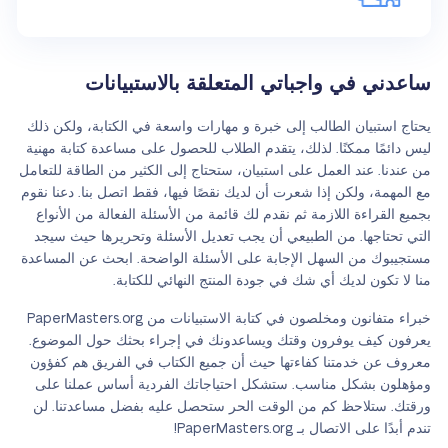
ساعدني في واجباتي المتعلقة بالاستبيانات
يحتاج استبيان الطالب إلى خبرة و مهارات واسعة في الكتابة، ولكن ذلك
ليس دائمًا ممكنًا. لذلك، يتقدم الطلاب للحصول على مساعدة كتابة مهنية
من عندنا. عند العمل على استبيان، ستحتاج إلى الكثير من الطاقة للتعامل
مع المهمة، ولكن إذا شعرت أن لديك نقصًا فيها، فقط اتصل بنا. دعنا نقوم
بجميع القراءة اللازمة ثم نقدم لك قائمة من الأسئلة الفعالة من الأنواع
التي تحتاجها. من الطبيعي أن يجب تعديل الأسئلة وتحريرها حيث سيجد
مستجيبوك من السهل الإجابة على الأسئلة الواضحة. ابحث عن المساعدة
منا لا تكون لديك أي شك في جودة المنتج النهائي للكتابة.
خبراء متفانون ومخلصون في كتابة الاستبيانات من PaperMasters.org
يعرفون كيف يوفرون وقتك ويساعدونك في إجراء بحثك حول الموضوع.
معروف عن خدمتنا كفاءتها حيث أن جميع الكتاب في الفريق هم كفؤون
ومؤهلون بشكل مناسب. ستشكل احتياجاتك الفردية أساس عملنا على
ورقتك. ستلاحظ كم من الوقت الحر ستحصل عليه بفضل مساعدتنا. لن
تندم أبدًا على الاتصال بـ PaperMasters.org!