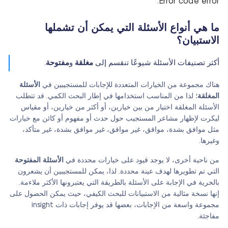
Error code error:
ما هي أنواع الأسئلة التي يمكن أن تشملها
الاستبيان؟
أكثر تصنيفات الأسئلة شيوعًا تنقسم إلى
مغلقة
و
مفتوحة
.
هناك مجموعة من الخيارات المتعددة للإجابات للمستجيبين في
الأسئلة
المغلقة
؛ لذا من المناسب استخدامها في إطار البحث الكمي. قد تتطلب
الأسئلة المغلقة اختيار من بين خيارين، أو أكثر من خيارين، أو مقياس
ليكرت لإظهار مشاعر المستجيب حول حدث أو مفهوم أو كائن مع خيارات
مثل موافق بشدة، موافق، غير موافق، غير موافق بشدة، غير متأكد،
وغيرها.
من ناحية أخرى، لا يوجد قيود على خيارات محددة في
الأسئلة المفتوحة
التي تم تطويرها لهدف عينة محددة. لذا، يمكن للمستجيبين أن يشعرون
بالحرية في الإجابة على الأسئلة بالطريقة التي يعتبرونها الأكثر ملاءمة.
إنها نسخة مثالية من الاستبيانات للبحث الكيفي، حيث يمكن الحصول على
مجموعة واسعة من الإجابات، بعضها قد يوفر إجابات ذات insight
مفاجئة.