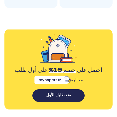
احصل على
خصم 15%
على أول طلب
مع الرمز
mypapers15
ضع طلبك الأول