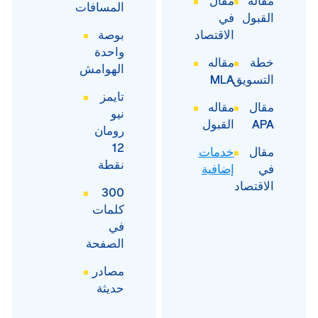
مقاله
مقال
المسافات
القبول
في
الاقتصاد
بوصة
واحدة
خطة
مقاله
الهوامش
التسويق
MLA
تايمز
مقال
مقاله
نيو
APA
القبول
رومان
12
مقال
خدمات
نقطة
في
إضافية
الاقتصاد
300
كلمات
في
الصفحة
مصادر
حديثة