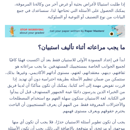
إذا طلبت استبيانًا لأغراض بحثية أو غرض آخر من وكالةنا المرموقة،
يمكنك الحصول على الأسئلة التي تحتاجها. لذا، سنساعدك في جمع
البيانات من نوع التصنيف أو النوعية أو السلوكية.
ما يجب مراعاته أثناء تأليف استبيان؟
ابدأ في إعداد المسودة الأولى للاستبيان فقط بعد أن اكتسبت فهمًا كافيًا
لجميع الجوانب الخاصة بمستجيبيك المستهدفين. ما يجب مراعاته هو
ثقافتهم، دينهم، معتقداتهم، لغتهم، مستوى أدائهم الأكاديمي، وغيرها. بذلك،
ستتمكن من ضمان تنظيم الأسئلة بطريقة احترامية دون أي تهديد. إذا
قررت تفويض مهمة إلى أحد كتابنا، يمكنك أن تكون متأكدًا أن لدينا فريق
من الخبراء الذين يدرسون دائمًا عينة الجمهور المستهدف قبل أن يبدأوا
في الكتابة. لغة الاستبيان ستكون سهلة الفهم مع استخدام المصطلحات
والأختزالات المعروفة فقط. من المهم أن يعرف المستجيبون أن الباحث
يحترم حقوقهم ويعرف مستوى فهمهم.
يجب أن تكون تطوير أسئلة الاستبيان حذرًا، فلا يجب أن تكون أي منها
موجهة، أو مزعجة، أو متوقعة. بالإضافة إلى ذلك، يجب أن تكون الأسئلة