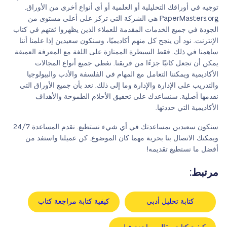
توجيه في أوراقك التحليلية أو العلمية أو أي أنواع أخرى من الأوراق.
PaperMasters.org هي الشركة التي تركز على أعلى مستوى من
الجودة في جميع الخدمات المقدمة للعملاء الذين يظهروا ثقتهم في كتاب
الإنترنت. نود أن ينجح كل منهم أكاديميًا، وسنكون سعيدين إذا علمنا أننا
ساهمنا في ذلك. فقط السيطرة الممتازة على اللغة مع المعرفة العميقة
يمكن أن تجعل كاتبًا جزءًا من فريقنا. نغطي جميع أنواع المجالات
الأكاديمية ويمكننا التعامل مع المهام في الفلسفة والأدب والبيولوجيا
والتدريب على الإدارة والإدارة وما إلى ذلك. نعد بأن جميع الأوراق التي
نقدمها أصلية. سنساعدك على تحقيق الأحلام الطموحة والأهداف
الأكاديمية التي حددتها.
سنكون سعيدين بمساعدتك في أي شيء نستطيع. نقدم المساعدة 24/7
ويمكنك الاتصال بنا بحرية مهما كان الموضوع. كن عميلنا واستفد من
أفضل ما نستطيع تقديمه!
مرتبط:
كتابة تحليل أدبي
كيفية كتابة مراجعة كتاب