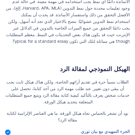
الأساتذة دائمًا أي نمط يجب استخدامه في مهمة معينة. في حالة عدم
وجود تعليمات محددة حول نمط التدوين (Harvard، APA، MLA، إلخ)، من
الأفضل التحقق من ذلك واستفسار الأساتذة. قد يحدث أن يمكنك
استخدام نمط التدوين عشوائيًا. ننصح بالاختيار الذي تجد أنه أسهل، ولكن
يجب دائمًا التحقق من جميع الميزات الخاصة بالتدوين في الدلائل عبر
الإنترنت حيث قد يكون هناك بعض التحديثات في النمط. معظم المتطلبات
though هي مماثلة لتلك التي تكون Typical for a standard essay.
الهيكل النموذجي لمقالة الرد
الطلاب نسبياً حرة في تقديم آرائهم الخاصة، ولكن هناك هيكل ثابت يجب
أن يبقى دون تغيير. عند طلب مهمة الرد من أحد كتابنا، تحصل على
خدمات شخص يعرف بالتأكيد كيفية كتابة مقالة الرد ويتبع جميع المتطلبات
المتعلقة بتحديد هيكل الورقة.
نود أن تشعر بالحماس تجاه هيكل الورقة. ما هي العناصر الإلزامية لكتابة
مقالة الرد؟
الجزء التمهيدي مع بيان ثوري.