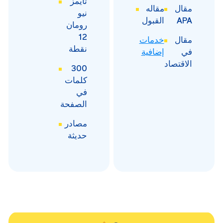
تايمز
مقال
مقاله
نيو
APA
القبول
رومان
12
مقال
خدمات
نقطة
في
إضافية
الاقتصاد
300
كلمات
في
الصفحة
مصادر
حديثة