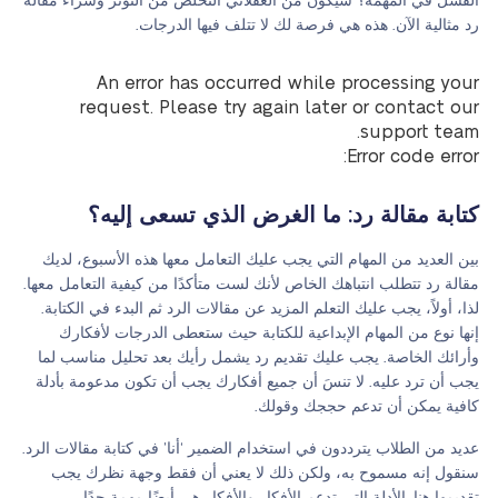
الفشل في المهمة؟ سيكون من العقلاني التخلص من التوتر وشراء مقالة
رد مثالية الآن. هذه هي فرصة لك لا تتلف فيها الدرجات.
An error has occurred while processing your
request. Please try again later or contact our
support team.
Error code error:
كتابة مقالة رد: ما الغرض الذي تسعى إليه؟
بين العديد من المهام التي يجب عليك التعامل معها هذه الأسبوع، لديك
مقالة رد تتطلب انتباهك الخاص لأنك لست متأكدًا من كيفية التعامل معها.
لذا، أولاً، يجب عليك التعلم المزيد عن مقالات الرد ثم البدء في الكتابة.
إنها نوع من المهام الإبداعية للكتابة حيث ستعطى الدرجات لأفكارك
وأرائك الخاصة. يجب عليك تقديم رد يشمل رأيك بعد تحليل مناسب لما
يجب أن ترد عليه. لا تنسَ أن جميع أفكارك يجب أن تكون مدعومة بأدلة
كافية يمكن أن تدعم حججك وقولك.
عديد من الطلاب يترددون في استخدام الضمير ‘أنا’ في كتابة مقالات الرد.
سنقول إنه مسموح به، ولكن ذلك لا يعني أن فقط وجهة نظرك يجب