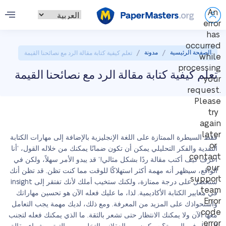
An
error
has
occurred
/
/
الصفحة الرئيسية
مدونة
تعلم كيفية كتابة مقالة الرد مع نصائحنا القيمة
while
processing
تعلم كيفية كتابة مقالة الرد مع نصائحنا القيمة
your
request.
Please
try
again
later
فقط السيطرة الممتازة على اللغة الإنجليزية بالإضافة إلى مهارات الكتابة
or
النقدية والفكر التحليلي يمكن أن تكون ضمانًا يمكنك من خلاله القول، ‘أنا
contact
أعرف كيف أكتب مقالة ردًا بشكل مثالي!’ قد يبدو الأمر سهلاً، ولكن في
our
الواقع، سيظهر أنه مهمة أكثر استهلاكًا للوقت مما كنت تظن. قد تظن أنك
support
ستحصل على درجة ممتازة، ولكنك ستخيب أملك لأنك تفتقر إلى insight
team.
في معايير الكتابة الأكاديمية. لذا، ما عليك فعله الآن هو تحسين مهاراتك
Error
واستحواذك على المزيد من المعرفة. ومع ذلك، لديك مهمة يجب التعامل
code
معها الآن ولا يمكنك الانتظار حتى تشعر بالثقة. ما الذي يمكنك فعله لتجنب
error: