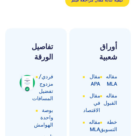
كيفية كتابة مقال مراجعة فيلم
أوراق
تفاصيل
شعبية
الورقة
مقاله
مقال
فردي/
MLA
APA
مزدوج
تفضيل
مقاله
مقال
المسافات
القبول
في
الاقتصاد
بوصة
واحدة
خطة
مقاله
الهوامش
التسويق
MLA