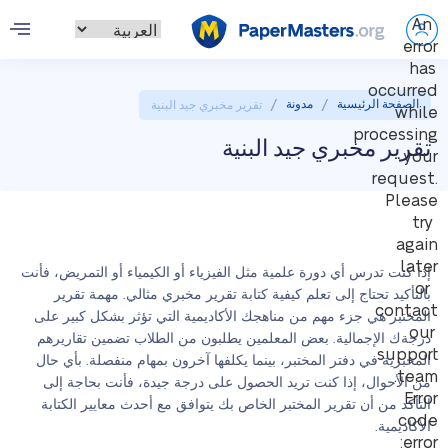
An
error
has
occurred
/
/
الصفحة الرئيسية
مدونة
تقرير مخبري جيد البنية
while
processing
تقرير مخبري جيد البنية
your
request.
Please
try
again
later
إذا كنت تدرس أي دورة علمية مثل الفيزياء أو الكيمياء أو التمريض، فأنت
or
بالتأكيد تحتاج إلى تعلم كيفية كتابة تقرير مخبري مثالي. مهمة تقرير
contact
المختبر هي جزء مهم من مناهجك الأكاديمية التي تؤثر بشكل كبير على
our
درجةك الإجمالية. بعض المعلمين يطلبون من الطلاب تضمين تقاريرهم
support
المخبرية في دفتر المختبر، بينما يكلفها آخرون بمهام منفصلة. بأي حال
team.
من الأحوال، إذا كنت تريد الحصول على درجة جيدة، فأنت بحاجة إلى
Error
التأكد من أن تقرير المختبر الخاص بك يتوافق مع أحدث معايير الكتابة
code
الأكاديمية.
error: