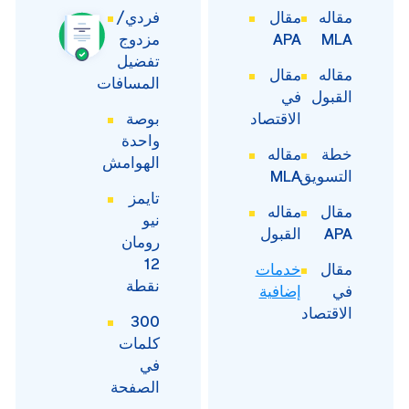
مقاله
مقال
فردي/
MLA
APA
مزدوج
تفضيل
مقاله
مقال
المسافات
القبول
في
الاقتصاد
بوصة
واحدة
خطة
مقاله
الهوامش
التسويق
MLA
تايمز
مقال
مقاله
نيو
APA
القبول
رومان
12
مقال
خدمات
نقطة
في
إضافية
الاقتصاد
300
كلمات
في
الصفحة