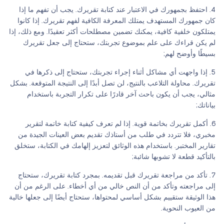
احتفظ بجمهورك في الاعتبار عند كتابة تقريرك. يجب أن تفهم ما إذا
كان جمهورك المستهدف يمتلك المعرفة الكافية لفهم تقريرك. إذا كانوا
يمتلكون خلفية كافية، يمكنك تضمين مصطلحات أكثر تعقيدًا. ومع ذلك، إذا
لم يكن قراءك على علم بموضوع تجربتك، ستحتاج إلى جعل تقريرك
بسيطًا وأوضح لهم;
إذا واجهت أي مشاكل أثناء إجراء تجربتك، ستحتاج إلى ذكرها في
تقريرك. محاولة التلاعب بالنتيج، لن تصل أبدًا إلى النتيجة المتوقعة. بشكل
مثالي، يجب أن يكون باحث آخر قادرًا على تكرار التجربة باستخدام
بياناتك;
أكمل تقريرك بخاتمة قوية. إذا لم تعرف كيفية كتابة خاتمة لتقرير
مخبري، فلا تتردد في طلب من أستاذك تقديم بعض العينات الجيدة من
تقارير المختبر. باستخدام هذه الوثائق لتعزيز إلهامك في الكتابة، ستخلق
بالتأكيد قطعة لا تشوبها شائبة;
تأكد من مراجعة تقريرك قبل تقديمه. بمجرد كتابة تقريرك، ستحتاج
إلى مراجعته وتأكد من أن النص خالي من أي أخطاء. على الرغم من أن
هذا الوثيقة ستقييم بشكل أساسي لمحتواها، ستحتاج أيضًا إلى جعلها خالية
من العيوب النحوية.