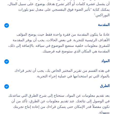
أن يشمل عشرة كلمات أو أكثر تشرح هدفك بوضوح. على سبيل المثال،
يمكنك كتابة “تأثير الضوء فوق البنفسجي على معدل نمو بلورات
البوراكس.”
المقدمة
عادةً ما يتكون المقدمة من فقرة واحدة فقط حيث يوضح المؤلف
الأهداف الرئيسية للتجربة. في بعض الحالات، يجب أن يوفر المقدمة
للمقرئ معلومات خلفية ستضع الموضوع في سياقه. بالإضافة إلى ذلك،
المقدمة هي المكان الذي ستوضح فيه فرضيتك.
المواد
في هذه القسم من تقرير المختبر الخاص بك، يجب أن تخبر قراءك
بالمواد التي تم استخدامها في عملية إجراء التجربة.
الطرق
بعد تقديم معلومات عن المواد، ستحتاج إلى شرح الطرق التي ساعدتك
في الوصول إلى نتائجك. عند تقديم معلومات عن الطرق، تأكد من أن
تكون مفصلاً قدر الإمكان حتى يتمكن قراءك من إعادة إنتاج تجربتك
بسهولة.