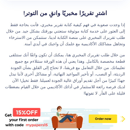
اشترِ تقريرًا مخبريًا وانقِ من التوتر!
إذا وجدت صعوبة في فهم كيفية كتابة تقرير مخبري، فأنت بحاجة فقط
إلى العثور على خدمة كتابة موثوقة ستعتني بورقتك بشكل جيد. من خلال
طلب تقريرك المخبري على منصة الكتابة لدينا، ستتمكن من الاسترخاء
وتجاهل مشاكلك الأكاديمية مع علمك أن واجبك في أيدي آمنة.
من خلال طلب تقريرك المخبري هنا، يمكنك أن تكون واثقًا أنك ستتلقى
قطعة مخصصة بالكامل. وهذا يعني أن هذه الورقة ستتلاءم مع جميع
تعليماتك. من خلال التعامل مع فريقنا، لا تحتاج إلى القلق بشأن الجودة
الرديئة، أو النصب، أو تأخير المواعيد النهائية، أو مشاكل أخرى لأننا نبذل
جهدًا كبيرًا من أجل تقديم أوراق عالية الجودة لعميلنا. فقط تخيل! الآن
لديك فرصة رائعة للاستثمار في أدائك الأكاديمي من خلال القيام بضغطات
قليلة على الفأر. لا تفوتها!