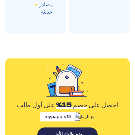
مصادر
حديثة
احصل على
خصم 15%
على أول طلب
مع الرمز
mypapers15
ضع طلبك الأول