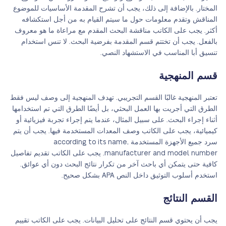
المختار. بالإضافة إلى ذلك، يجب أن تشرح المقدمة الأساسيات للموضوع
المناقش وتقدم معلومات حول ما سيتم القيام به من أجل استكشافه
أكثر. يجب على الكاتب مناقشة البحث المقدم مع مراعاة ما هو معروف
بالفعل. يجب أن تختتم قسم المقدمة بفرضية البحث. لا تنس استخدام
تنسيق أبا المناسب في الاستشهاد النصي.
قسم المنهجية
تعتبر المنهجية غالبًا القسم التجريبي. تهدف المنهجية إلى وصف ليس فقط
الطرق التي أجريت بها العمل البحثي، بل أيضًا الطرق التي تم استخدامها
أثناء إجراء البحث. على سبيل المثال، عندما يتم إجراء تجربة فيزيائية أو
كيميائية، يجب على الكاتب وصف المعدات المستخدمة فيها. يجب أن يتم
سرد جميع الأجهزة المستخدمة according to its name,
manufacturer and model number. يجب على الكاتب تقديم تفاصيل
كافية حتى يتمكن أي باحث آخر من تكرار نتائج البحث دون أي عوائق.
استخدم أسلوب التوثيق داخل النص APA بشكل صحيح.
القسم النتائج
يجب أن يحتوي قسم النتائج على تحليل البيانات. يجب على الكاتب تقييم