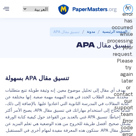
An
error
has
occurred
/
/
الصفحة الرئيسية
مدونة
تنسيق مقال APA
while
processing
تنسيق مقال APA
your
request.
Please
try
again
تنسيق مقال APA بسهولة
later
or
يهدف أي مقال إلى تحليل موضوع معين. إنه وثيقة طويلة تتبع متطلبات
contact
محددة. سيجد الطلاب الجدد في هذه المهمة مهمة صعبة. إنها مختلفة عن
our
كتابة المقالات في المدرسة الثانوية التي اعتادوا عليها. بالإضافة إلى ذلك،
support
عندما تحتاج إلى استخدام مهاراتك في تنسيق مقال APA، يصبح الأمر أكثر
team.
إحباطًا. تنسيق APA غني بالعديد من القواعد حول كيفية كتابة الورقة
Error
بشكل صحيح. أفضل طريقة للخروج من هذه الوضعية هي تعلم المزيد عن
code
تنسيق مقال APA. ستكون هذه المعرفة مفيدة لمهام أخرى في المستقبل.
error: