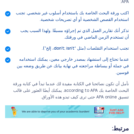
APA:
اكتب ورقة البحث الخاصة بك باستخدام أسلوب غير شخصي. تجنب
استخدام القصص الشخصية أو أي تصريحات شخصية.
تذكر أنك تقارير العمل الذي تم إجراؤه مسبقًا. ولهذا السبب يجب
أن تستخدم الزمن الماضي في ورقتك.
تجنب استخدام التقلصات (مثل “don’t; isn’t، إلخ”).
عندما تحتاج إلى استشهاد بمصدر خارجي معين، يمكنك استخدامه
في جملة أو ببساطة مراجعته في نهاية بيانك عن طريق وضعه بين
قوسين.
نأمل أن تكون نصائحنا في الكتابة مفيدة لك عندما تبدأ في كتابة ورقة
البحث الخاصة بك according to APA. يمكنك أيضًا العثور على قالب
تنسيق APA online حتى ترى كيف تبدو هذه الأوراق.
مرتبط: