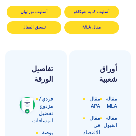
أسلوب كتابة شيكاغو
أسلوب تورابيان
مقال MLA
تنسيق المقال
أوراق
تفاصيل
شعبية
الورقة
مقاله
مقال
فردي/
MLA
APA
مزدوج
تفضيل
مقاله
مقال
المسافات
القبول
في
الاقتصاد
بوصة