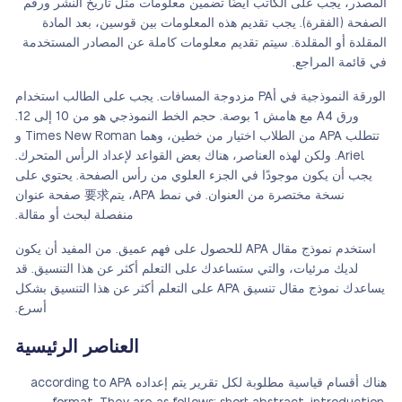
المصدر، يجب على الكاتب أيضًا تضمين معلومات مثل تاريخ النشر ورقم
الصفحة (الفقرة). يجب تقديم هذه المعلومات بين قوسين، بعد المادة
المقلدة أو المقلدة. سيتم تقديم معلومات كاملة عن المصادر المستخدمة
في قائمة المراجع.
الورقة النموذجية في أPA مزدوجة المسافات. يجب على الطالب استخدام
ورق A4 مع هامش 1 بوصة. حجم الخط النموذجي هو من 10 إلى 12.
تتطلب APA من الطلاب اختيار من خطين، وهما Times New Roman و
Ariel. ولكن لهذه العناصر، هناك بعض القواعد لإعداد الرأس المتحرك.
يجب أن يكون موجودًا في الجزء العلوي من رأس الصفحة. يحتوي على
نسخة مختصرة من العنوان. في نمط APA، يتم要求 صفحة عنوان
منفصلة لبحث أو مقالة.
استخدم نموذج مقال APA للحصول على فهم عميق. من المفيد أن يكون
لديك مرئيات، والتي ستساعدك على التعلم أكثر عن هذا التنسيق. قد
يساعدك نموذج مقال تنسيق APA على التعلم أكثر عن هذا التنسيق بشكل
أسرع.
العناصر الرئيسية
هناك أقسام قياسية مطلوبة لكل تقرير يتم إعداده according to APA