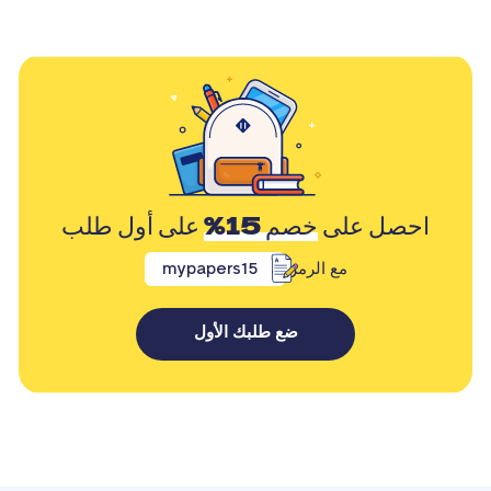
احصل على
خصم 15%
على أول طلب
مع الرمز
mypapers15
ضع طلبك الأول