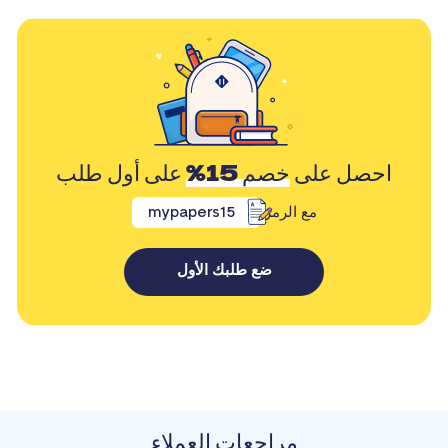
احصل على
خصم 15%
على أول طلب
مع الرمز
mypapers15
ضع طلبك الأول
مراجعات العملاء