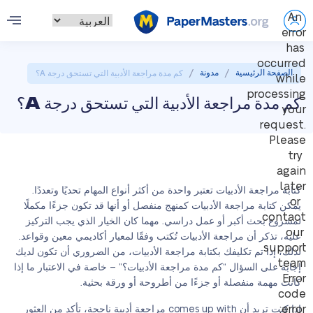
An
error
has
occurred
/
/
الصفحة الرئيسية
مدونة
كم مدة مراجعة الأدبية التي تستحق درجة A؟
while
processing
كم مدة مراجعة الأدبية التي تستحق درجة A؟
your
request.
Please
try
again
later
كتابة مراجعة الأدبيات تعتبر واحدة من أكثر أنواع المهام تحديًا وتعددًا.
or
يمكن كتابة مراجعة الأدبيات كمنهج منفصل أو أنها قد تكون جزءًا مكملًا
contact
لمشروع بحث أكبر أو عمل دراسي. مهما كان الخيار الذي يجب التركيز
our
عليه، تذكر أن مراجعة الأدبيات تُكتب وفقًا لمعيار أكاديمي معين وقواعد.
support
لذلك، إذا تم تكليفك بكتابة مراجعة الأدبيات، من الضروري أن تكون لديك
team.
إجابة على السؤال “كم مدة مراجعة الأدبيات؟” – خاصة في الاعتبار ما إذا
Error
كانت مهمة منفصلة أو جزءًا من أطروحة أو ورقة بحثية.
code
error:
إذا كنت تريد أن comes up with مراجعة أدبية ناجحة، تأكد من العثور