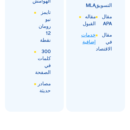
الهوامش
التسويق
MLA
تايمز
مقال
مقاله
نيو
APA
القبول
رومان
12
مقال
خدمات
نقطة
في
إضافية
الاقتصاد
300
كلمات
في
الصفحة
مصادر
حديثة