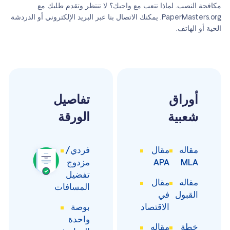
مكافحة النصب. لماذا تتعب مع واجبك؟ لا تنتظر وتقدم طلبك مع
PaperMasters.org. يمكنك الاتصال بنا عبر البريد الإلكتروني أو الدردشة
الحية أو الهاتف.
أوراق
تفاصيل
شعبية
الورقة
مقاله
مقال
فردي/
MLA
APA
مزدوج
تفضيل
مقاله
مقال
المسافات
القبول
في
الاقتصاد
بوصة
واحدة
خطة
مقاله