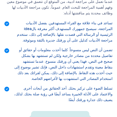
عندما تعمل على مراجعة أدبية، من المتوقع أن تتعمق في موضوع معين
وفهم أهمية المراجعة للبحث العام. عموماً، تكون مراجعة الأدبيات لها
وظائف محددة يتم مناقشتها أدناه:
تساعد في بناء علاقة مع القراء المستهدفين. بفضل الأدبيات
المراجعة، سيصبح جمهورك المستهدف أكثر معرفة بالidea
الرئيسية أو الرسالة التي قصدت نقلها. بالإضافة إلى ذلك، ستخدم
مراجعة الأدبيات كدليل على أن ورقتك جديرة بالثقة وموثوقة.
تضمن أن النص ليس منسوخاً. كلما أخذت معلومات أو حقائق أو
تفاصيل محددة من مصادر خارجية ولكن لم تستشهد بها بشكل
صحيح في النص، فهذا يعني أن ورقتك منسوخ. عندما تستشهد
بنقاط معينة وتقدم استشهادات داخل النص، فإنك تشير بوضوح إلى
حيث أخذت هذه النقاط. بالإضافة إلى ذلك، يمكن لقرائك بعد ذلك
استخدام المصادر التي استشهدت بها لأغراضهم الخاصة.
تسلط الضوء على تركيز بحثك. أخذ الحقائق من أبحاث أخرى
والاعتماد على الأدلة الخبيرة يساعد أيضًا في رؤية صلة بحثك. لذلك،
يضيف ذلك جدارة ورقتك أيضًا.