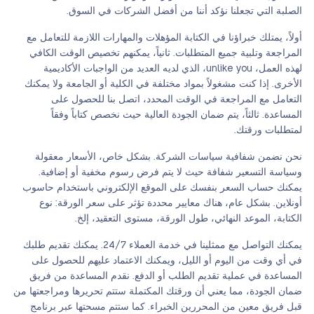
الصلبة التي تجعلنا نؤكد أننا من أفضل الشركات في السوق.
أولاً، يمتلك خبراؤنا في الكتابة المؤهلات والمهارات اللازمة للتعامل مع
المراجعة وتلبية جميع المتطلبات. ثانياً، يمكنهم تخصيص الوقت الكافي
لهذه العمل، unlike you، الذي لديه العديد من الواجبات الأكاديمية
الأخرى. إذا كنت مشغولاً بمواد مختلفة في الكلية أو الجامعة ولا يمكنك
التعامل مع المراجعة في الوقت المحدد، اتصل بنا للحصول على
المساعدة. ثالثاً، يتم ضمان الجودة العالية حيث نخصص كتاباً وفقاً
لمتطلبات ورقتك.
نحن نضمن شفافية سياسات الشركة. بشكل خاص، الأسعار معقولة
وسياسة التسعير شفافة حيث لا يتم فرض رسوم مخفية أو إضافية.
يمكنك حساب السعر بنفسك على الموقع الإلكتروني باستخدام حاسوب
أونلاين. بشكل عام، هناك معايير محددة تؤثر على سعر الورقة: نوع
الكتابة، الموعد النهائي، طول الورقة، مستوى التعقيد، إلخ.
يمكنك التواصل مع ممثلينا في خدمة العملاء 24/7. يمكنك تقديم طلبك
في أي وقت من اليوم أو الليل، ويمكنك الاعتماد عليهم للحصول على
المساعدة في عملية تقديم الطلب أو الدفع. نقدم المساعدة من فريق
ضمان الجودة، مما يعني أن ورقتك المكتملة ستتم تحريرها ومراجعتها من
قبل فريق معين من المحررين الخبراء. كما ستتم مسحتها عبر برنامج