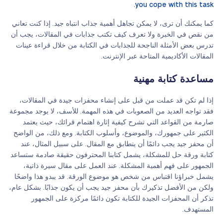
you cope with this task.
كما يمكنك أن ترى، لا يمكن تجاهل أهمية جذاب انتباه جيد. إذا كنت تعاني
من نقص في الخبرة ولا تعرف كيف تكتب جذابات في المقالات، يجب أن
تدرس بعض الأمثلة الناجحة للجذابات في الكتابة من خلال قراءة عينات
المقالات الأكاديمية المتاحة عبر الإنترنت.
مساعدة كتابة مهنية
إذا لم تكن قد عملت من قبل على إنشاء محفزات جيدة في المقالات،
فقد تواجه العديد من الصعوبات في هذه المهمة. للأسف، لا يوجد مجموعة
صارمة من القواعد التي تشرح كيفية إثارة اهتمام قرائك، حيث يعتمد
الكثير على جمهورك، والموضوع، وأسلوب الكتابة. ومع ذلك، من الواضح
أن محفز جيد يجب دائمًا أن يتطابق مع المقال. على سبيل المثال، عند
كتابة ورقة حل للمشكلة، يشمل كتابنا المحترفون حقيقة صادمة ستساعد
الجمهور على فهم أهمية المشكلة. عند العمل على مقال سيرة ذاتية،
يشمل خبراؤنا اقتباس من شخص هو موضوع الورقة. قد يبدو هذا واضحًا
ولكن من الأفضل تذكيرك بأن محفز جيد يجب أن يكون جذابًا. بشكل عام،
تذكر أن المحفزات الجيدة للكتابة تكون دائمًا مركزة على الجمهور
المستهدف.