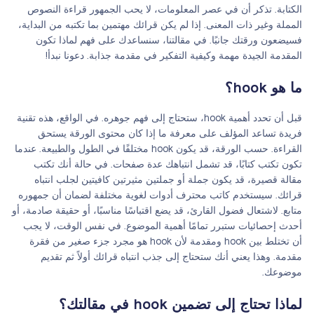
الكتابة. تذكر أن في عصر المعلومات، لا يحب الجمهور قراءة النصوص
المملة وغير ذات المعنى. إذا لم يكن قرائك مهتمين بما تكتبه من البداية،
فسيضعون ورقتك جانبًا. في مقالتنا، سنساعدك على فهم لماذا تكون
المقدمة الجيدة مهمة وكيفية التفكير في مقدمة جذابة. دعونا نبدأ!
ما هو hook؟
قبل أن تحدد أهمية hook، ستحتاج إلى فهم جوهره. في الواقع، هذه تقنية
فريدة تساعد المؤلف على معرفة ما إذا كان محتوى الورقة يستحق
القراءة. حسب الورقة، قد يكون hook مختلفًا في الطول والطبيعة. عندما
تكون تكتب كتابًا، قد تشمل انتباهك عدة صفحات. في حالة أنك تكتب
مقالة قصيرة، قد يكون جملة أو جملتين مثيرتين كافيتين لجلب انتباه
قرائك. سيستخدم كاتب محترف أدوات لغوية مختلفة لضمان أن جمهوره
متابع. لاشتعال فضول القارئ، قد يضع اقتباسًا مناسبًا، أو حقيقة صادمة، أو
أحدث إحصائيات ستبرر تمامًا أهمية الموضوع. في نفس الوقت، لا يجب
أن تختلط بين hook ومقدمة لأن hook هو مجرد جزء صغير من فقرة
مقدمة. وهذا يعني أنك ستحتاج إلى جذب انتباه قرائك أولاً ثم تقديم
موضوعك.
لماذا تحتاج إلى تضمين hook في مقالتك؟