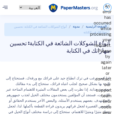
An
error
has
occurred
/
/
الصفحة الرئيسية
مدونة
أنواع الشوكلات الشائعة في الكتابة: تحسين
while
مهاراتك في الكتابة
processing
your
أنواع الشوكلات الشائعة في الكتابة: تحسين
request.
مهاراتك في الكتابة
Please
try
again
later
or
إذا كنت ترغب في ترك انطباع جيد على قرائك مع ورقةك، فستحتاج إلى
contact
البدء بها بشكل صحيح. لجلب انتباه قرائك، ستحتاج إلى بدء مقالتك
our
بمقدمة جذابة. إذا نظرت إلى بعض المقالات المثيرة للاهتمام المتاحة عبر
support
الإنترنت، فستجد أن المؤلفين يستخدمون مختلف الحيل لجذب جمهورهم
team.
المستهدف. بعضهم يستخدم الأسئلة، والبعض الآخر يستخدم الحقائق أو
Error
القصص القصيرة لجعل قرائهم يريدون قراءة القطعة بأكملها. لذا، لجعل
code
نصك مثيرًا ومثيرًا للاهتمام، ستحتاج إلى دراسة مختلف أنواع الحيل في
error: