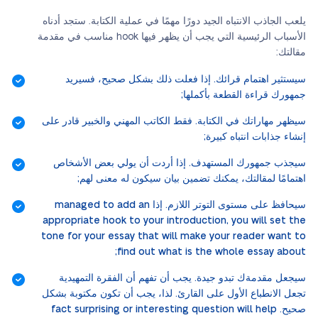
يلعب الجاذب الانتباه الجيد دورًا مهمًا في عملية الكتابة. ستجد أدناه
الأسباب الرئيسية التي يجب أن يظهر فيها hook مناسب في مقدمة
مقالتك:
سيستثير اهتمام قرائك. إذا فعلت ذلك بشكل صحيح، فسيريد
جمهورك قراءة القطعة بأكملها;
سيظهر مهاراتك في الكتابة. فقط الكاتب المهني والخبير قادر على
إنشاء جذابات انتباه كبيرة;
سيجذب جمهورك المستهدف. إذا أردت أن يولي بعض الأشخاص
اهتمامًا لمقالتك، يمكنك تضمين بيان سيكون له معنى لهم;
سيحافظ على مستوى التوتر اللازم. إذا managed to add an
appropriate hook to your introduction, you will set the
tone for your essay that will make your reader want to
find out what is the whole essay about;
سيجعل مقدمةك تبدو جيدة. يجب أن تفهم أن الفقرة التمهيدية
تجعل الانطباع الأول على القارئ. لذا، يجب أن تكون مكتوبة بشكل
صحيح. fact surprising or interesting question will help