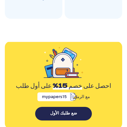
احصل على
خصم 15%
على أول طلب
مع الرمز
mypapers15
ضع طلبك الأول