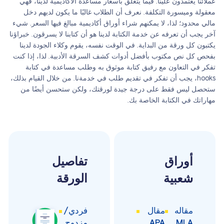
عملائنا يعتمدون علينا. فيما يتعلق بأسعار مساعدة الأكاديمية لدينا، فهي
معقولة وميسورة التكلفة. نعرف أن الطلاب غالبًا ما يكون لديهم دخل
مالي محدود؛ لذا، لا يمكنهم شراء أوراق أكاديمية مبالغ فيها السعر. شيء
آخر يجب أن تعرفه عن خدمة الكتابة لدينا هو أن كتابنا لا يسرقون. خبراؤنا
يكتبون كل ورقة من البداية. في الوقت نفسه، يقوم وكلاء الجودة لدينا
بفحص كل نص مكتوب بأفضل أدوات كشف السرقة الأدبية. لذا، إذا كنت
تفكر في التعاون مع رفيق كتابة موثوق به وطلب مساعدة في كتابة
hooks، يجب أن تفكر في تقديم طلب في خدمةنا. من خلال القيام بذلك،
ستحصل ليس فقط على درجة جيدة لورقتك، ولكن ستحسن أيضًا من
مهاراتك في الكتابة الخاصة بك.
أوراق
تفاصيل
شعبية
الورقة
مقاله
مقال
فردي/
MLA
APA
مزدوج