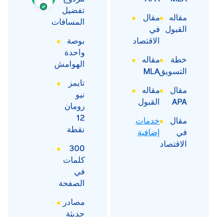
تفضيل
مقاله
مقال
المسافات
القبول
في
الاقتصاد
بوصة
واحدة
خطة
مقاله
الهوامش
التسويق
MLA
تايمز
مقال
مقاله
نيو
APA
القبول
رومان
12
مقال
خدمات
نقطة
في
إضافية
الاقتصاد
300
كلمات
في
الصفحة
مصادر
حديثة