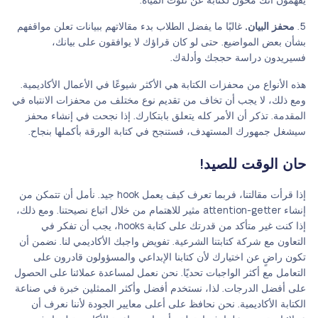
يفهمون أنك مخول لكتابة عن تلوث المياه.
محفز البيان.
غالبًا ما يفضل الطلاب بدء مقالاتهم ببيانات تعلن مواقفهم
بشأن بعض المواضيع. حتى لو كان قراؤك لا يوافقون على بيانك،
فسيريدون دراسة حججك وأدلةك.
هذه الأنواع من محفزات الكتابة هي الأكثر شيوعًا في الأعمال الأكاديمية.
ومع ذلك، لا يجب أن تخاف من تقديم نوع مختلف من محفزات الانتباه في
المقدمة. تذكر أن الأمر كله يتعلق بابتكارك. إذا نجحت في إنشاء محفز
سيشغل جمهورك المستهدف، فستنجح في كتابة الورقة بأكملها بنجاح.
حان الوقت للصيد!
إذا قرأت مقالتنا، فربما تعرف كيف يعمل hook جيد. نأمل أن تتمكن من
إنشاء attention-getter مثير للاهتمام من خلال اتباع نصيحتنا. ومع ذلك،
إذا كنت غير متأكد من قدرتك على كتابة hooks، يجب أن تفكر في
التعاون مع شركة كتابتنا الشرعية. تفويض واجبك الأكاديمي لنا. نضمن أن
تكون راضٍ عن اختيارك لأن كتابنا الإبداعي والمسؤولون قادرون على
التعامل مع أكثر الواجبات تحديًا. نحن نعمل لمساعدة عملائنا على الحصول
على أفضل الدرجات. لذا، نستخدم أفضل وأكثر الممثلين خبرة في صناعة
الكتابة الأكاديمية. نحن نحافظ على أعلى معايير الجودة لأننا نعرف أن