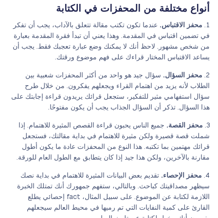
أنواع مختلفة من المحفزات في الكتابة
محفز الاقتباس.
عندما تكون تكتب مقالة تتعلق بالآداب، يجب أن تفكر
في تضمين اقتباس في المقدمة. وهذا يعني أن تبدأ فقرة المقدمة بعبارة
من شخص مشهور. لاحظ أنك لا يمكنك وضع عبارة تعجبك فقط. يجب أن
يساعد الاقتباس المختار قراءك على فهم موضوع ورقتك.
محفز السؤال.
سؤال جيد هو واحد من أكثر المحفزات شعبية بين
الطلاب لأنه يزيد من اهتمام القراء ويجعلهم يفكرون. من خلال طرح
سؤال استفهامي مثير للتفكير، ستجعل قرائك يريدون قراءة إجابتك على
هذا السؤال. تذكر أن السؤال الجذاب يجب أن يكون مفتوحًا.
محفز القصة.
جميع الناس يحبون قراءة القصص المثيرة للاهتمام. إذا
شملت قصة قصيرة ولكن مثيرة للاهتمام في بداية مقالتك، فستجعل
قرائك مهتمين بما تكتبه. هذا النوع من المحفزات عادة ما يكون أطول
مقارنة بالآخرين، ولكن هذا جيد إذا كان يتطابق مع الطول العام للورقة.
محفز الإحصاء.
تقديم بعض البيانات المثيرة للاهتمام في بداية نصك
سيظهر مصداقيتك كباحث. وبالتالي، ستفهم جمهورك أنك تمتلك الخبرة
اللازمة لكتابة عن الموضوع. على سبيل المثال، fact إحصائي يطلع
القارئ على كمية النفايات التي تم رميها في محيط العالم سيجعلهم