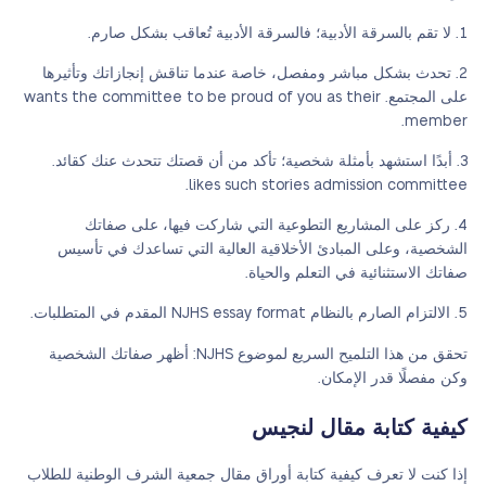
لا تقم بالسرقة الأدبية؛ فالسرقة الأدبية تُعاقب بشكل صارم.
تحدث بشكل مباشر ومفصل، خاصة عندما تناقش إنجازاتك وتأثيرها
على المجتمع. wants the committee to be proud of you as their
member.
أبدًا استشهد بأمثلة شخصية؛ تأكد من أن قصتك تتحدث عنك كقائد.
likes such stories admission committee.
ركز على المشاريع التطوعية التي شاركت فيها، على صفاتك
الشخصية، وعلى المبادئ الأخلاقية العالية التي تساعدك في تأسيس
صفاتك الاستثنائية في التعلم والحياة.
الالتزام الصارم بالنظام NJHS essay format المقدم في المتطلبات.
تحقق من هذا التلميح السريع لموضوع NJHS: أظهر صفاتك الشخصية
وكن مفصلًا قدر الإمكان.
كيفية كتابة مقال لنجيس
إذا كنت لا تعرف كيفية كتابة أوراق مقال جمعية الشرف الوطنية للطلاب