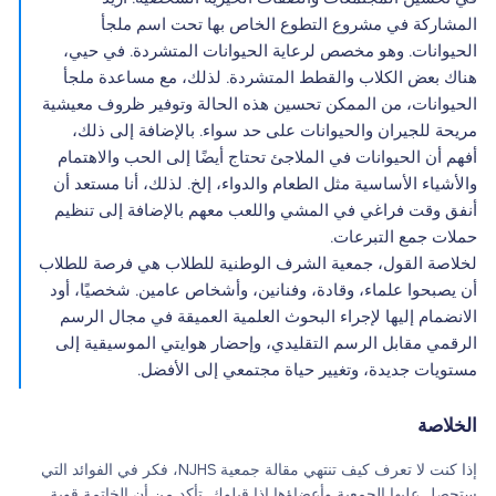
المشاركة في مشروع التطوع الخاص بها تحت اسم ملجأ
الحيوانات. وهو مخصص لرعاية الحيوانات المتشردة. في حيي،
هناك بعض الكلاب والقطط المتشردة. لذلك، مع مساعدة ملجأ
الحيوانات، من الممكن تحسين هذه الحالة وتوفير ظروف معيشية
مريحة للجيران والحيوانات على حد سواء. بالإضافة إلى ذلك،
أفهم أن الحيوانات في الملاجئ تحتاج أيضًا إلى الحب والاهتمام
والأشياء الأساسية مثل الطعام والدواء، إلخ. لذلك، أنا مستعد أن
أنفق وقت فراغي في المشي واللعب معهم بالإضافة إلى تنظيم
حملات جمع التبرعات.
لخلاصة القول، جمعية الشرف الوطنية للطلاب هي فرصة للطلاب
أن يصبحوا علماء، وقادة، وفنانين، وأشخاص عامين. شخصيًا، أود
الانضمام إليها لإجراء البحوث العلمية العميقة في مجال الرسم
الرقمي مقابل الرسم التقليدي، وإحضار هوايتي الموسيقية إلى
مستويات جديدة، وتغيير حياة مجتمعي إلى الأفضل.
الخلاصة
إذا كنت لا تعرف كيف تنتهي مقالة جمعية NJHS، فكر في الفوائد التي
ستحصل عليها الجمعية وأعضاؤها إذا قبلوك. تأكد من أن الخاتمة قوية.