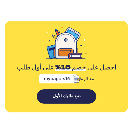
احصل على
خصم 15%
على أول طلب
مع الرمز
mypapers15
ضع طلبك الأول