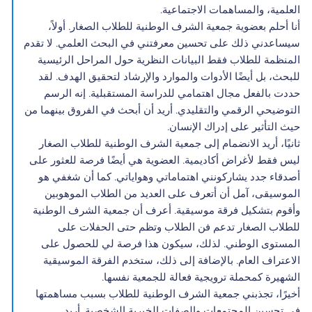
العلمية، والمساهمات الاجتماعية.
أنا أحلم بعضوية جمعية الشرف الوطنية للطلاب الصغار. أولاً،
سيساعدني ذلك على تحسين معرفتني في البحث العلمي. لا تقدم
المنظمة للطلاب فقط البيانات النظرية حول المراحل الرئيسية
للبحث، بل أيضًا الأدوات والموارد والإرشاد لتحقيق الهدف. لقد
حددت بالفعل مجال اهتمامي للدراسة المستقبلية. إنه الرسم
التوضيحي الرقمي والتقليدي. أريد أن أبحث في الفروق بينهما من
حيث التأثير على إدراك الإنسان.
ثانيًا، أريد الانضمام إلى جمعية الشرف الوطنية للطلاب الصغار
ليس فقط لأغراض أكاديمية. العضوية هي أيضًا فرصة للعثور على
أصدقاء جدد يشاركونني اهتماماتي وهواياتي. كما أن شغفي هو
الموسيقى، آمل أن أتعرف على العديد من الطلاب الموهوبين
وأقوم بتشكيل فرقة موسيقية. أعرف أن جمعية الشرف الوطنية
للطلاب الصغار تدعم فن الطلاب وتظم حتى الحفلات على
المستوى الوطني. لذلك، سيكون هذا فرصة لي للحصول على
الاعتراف العام. بالإضافة إلى ذلك، ستخدم الفرقة الموسيقية
الشهيرة كمحملة ترويجية فعالة للجمعية نفسها.
أخيرًا، تجذبني جمعية الشرف الوطنية للطلاب بسبب مساهمتها
في تحسين المجتمعات والصفات الخيرية الشخصية. أريد