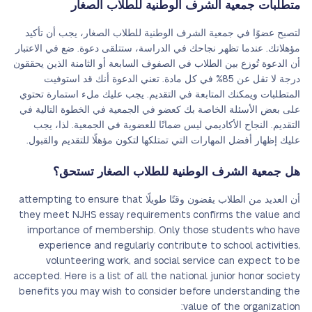
متطلبات جمعية الشرف الوطنية للطلاب الصغار
لتصبح عضوًا في جمعية الشرف الوطنية للطلاب الصغار، يجب أن تأكيد
مؤهلاتك. عندما تظهر نجاحك في الدراسة، ستتلقى دعوة. ضع في الاعتبار
أن الدعوة تُوزع بين الطلاب في الصفوف السابعة أو الثامنة الذين يحققون
درجة لا تقل عن 85% في كل مادة. تعني الدعوة أنك قد استوفيت
المتطلبات ويمكنك المتابعة في التقديم. يجب عليك ملء استمارة تحتوي
على بعض الأسئلة الخاصة بك كعضو في الجمعية في الخطوة التالية في
التقديم. النجاح الأكاديمي ليس ضمانًا للعضوية في الجمعية. لذا، يجب
عليك إظهار أفضل المهارات التي تمتلكها لتكون مؤهلًا للتقديم والقبول.
هل جمعية الشرف الوطنية للطلاب الصغار تستحق؟
أن العديد من الطلاب يقضون وقتًا طويلًا attempting to ensure that
they meet NJHS essay requirements confirms the value and
importance of membership. Only those students who have
experience and regularly contribute to school activities,
volunteering work, and social service can expect to be
accepted. Here is a list of all the national junior honor society
benefits you may wish to consider before understanding the
value of the organization: