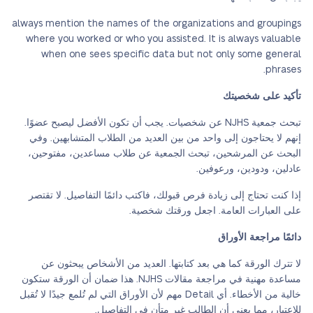
always mention the names of the organizations and groupings
where you worked or who you assisted. It is always valuable
when one sees specific data but not only some general
phrases.
تأكيد على شخصيتك
تبحث جمعية NJHS عن شخصيات. يجب أن تكون الأفضل ليصبح عضوًا.
إنهم لا يحتاجون إلى واحد من بين العديد من الطلاب المتشابهين. وفي
البحث عن المرشحين، تبحث الجمعية عن طلاب مساعدين، مفتوحين،
عادلين، ودودين، ورعوفين.
إذا كنت تحتاج إلى زيادة فرص قبولك، فاكتب دائمًا التفاصيل. لا تقتصر
على العبارات العامة. اجعل ورقتك شخصية.
دائمًا مراجعة الأوراق
لا تترك الورقة كما هي بعد كتابتها. العديد من الأشخاص يبحثون عن
مساعدة مهنية في مراجعة مقالات NJHS. هذا ضمان أن الورقة ستكون
خالية من الأخطاء. أي Detail مهم لأن الأوراق التي لم تُلمع جيدًا لا تُقبل
للاعتبار، مما يعني أن الطالب غير متأنٍ في التفاصيل.