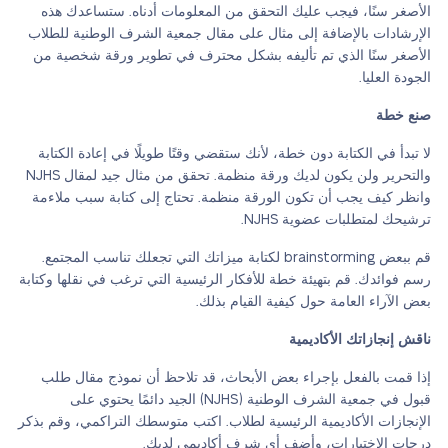
الأصغر سنًا، فيجب عليك التحقق من المعلومات أدناه. ستساعدك هذه
الإرشادات بالإضافة إلى مثال على مقال جمعية الشرف الوطنية للطلاب
الأصغر سنًا الذي تم تأليفه بشكل محترف في تطوير ورقة شخصية من
الجودة العليا.
صنع خطة
لا تبدأ في الكتابة دون خطة، لأنك ستقضي وقتًا طويلًا في إعادة الكتابة
والتحرير ولن يكون لديك ورقة منظمة. تحقق من مثال جيد لمقال NJHS
وانظر كيف يجب أن تكون الورقة منظمة. تحتاج إلى كتابة سبب ملاءمة
ترشيحك لمتطلبات عضوية NJHS.
قم ببعض brainstorming لكتابة ميزاتك التي تجعلك تناسب المجتمع.
رسم فوائدك. قم بتهيئة خطة للأفكار الرئيسية التي ترغب في نقلها وكتابة
بعض الآراء العامة حول كيفية القيام بذلك.
ناقش إنجازاتك الأكاديمية
إذا قمت بالفعل بإجراء بعض الأبحاث، قد تلاحظ أن نموذج مقال طلب
قبول في جمعية الشرف الوطنية (NJHS) الجيد دائمًا يحتوي على
الإنجازات الأكاديمية الرئيسية لطلاب. اكتب متوسطك التراكمي، وقم بذكر
درجات الاختبارات، وأضف أي شرف أكاديمي لديك.