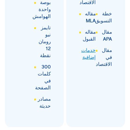
الاقتصاد
بوصة
واحدة
خطة
مقاله
الهوامش
التسويق
MLA
تايمز
مقال
مقاله
نيو
APA
القبول
رومان
12
مقال
خدمات
نقطة
في
إضافية
الاقتصاد
300
كلمات
في
الصفحة
مصادر
حديثة