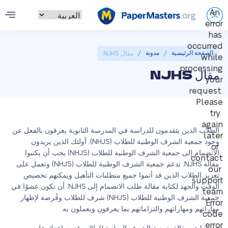
An
error
has
occurred
/
/
الصفحة الرئيسية
مدونة
مقال NJHS
while
processing
مقال NJHS
your
request.
Please
try
again
الطلاب الذين يتقدمون للدراسة في المدرسة الثانوية يعرفون بالفعل عن
later
وجود جمعية الشرف الوطنية للطلاب (NHJS). أولئك الذين يريدون
or
الانضمام إلى جمعية الشرف الوطنية للطلاب (NHJS) يجب أن يكتبوا
contact
مقالة NJHS. تدعم جمعية الشرف الوطنية للطلاب (NHJS) وتعمل على
our
تعزيز الطلاب الذين قد أتموا جميع متطلبات التأهيل ويمكنهم تخصيص
support
الوقت والجهد لكتابة مقالة طلب الانضمام إلى NJHS. أن تكون عضوًا في
team.
جمعية الشرف الوطنية للطلاب (NHJS) شرف للطلاب وفُرصة لإظهار
Error
مهاراتهم ومهاراتهم والتزاماتهم بما يعرفون ويعملون به.
code
error: