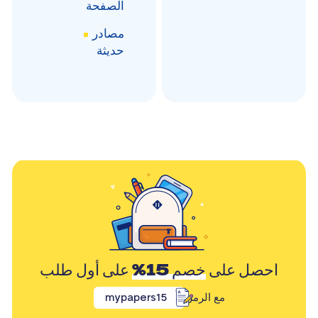
الصفحة
مصادر
حديثة
احصل على
خصم 15%
على أول طلب
مع الرمز
mypapers15