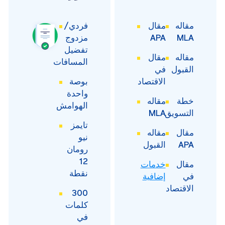
مقاله
مقال
فردي/
MLA
APA
مزدوج
تفضيل
مقاله
مقال
المسافات
القبول
في
الاقتصاد
بوصة
واحدة
خطة
مقاله
الهوامش
التسويق
MLA
تايمز
مقال
مقاله
نيو
APA
القبول
رومان
12
مقال
خدمات
نقطة
في
إضافية
الاقتصاد
300
كلمات
في