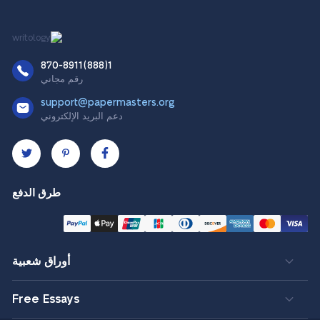
1(888)870-8911
رقم مجاني
support@papermasters.org
دعم البريد الإلكتروني
طرق الدفع
أوراق شعبية
Free Essays