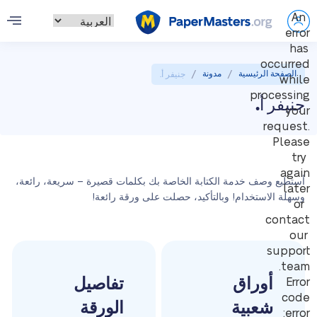
An
error
has
occurred
/
/
الصفحة الرئيسية
مدونة
جنيفر أ.
while
processing
جنيفر أ.
your
request.
Please
try
again
أستطيع وصف خدمة الكتابة الخاصة بك بكلمات قصيرة – سريعة، رائعة،
later
وسهلة الاستخدام! وبالتأكيد، حصلت على ورقة رائعة!
or
contact
our
support
team.
أوراق
تفاصيل
Error
code
شعبية
الورقة
error: