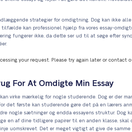
ndlæggende strategier for omdigtning. Dog kan ikke all
e tilfælde kan professionel hjælp fra vores essay-omdigt
ering fungerer ikke, da dette ser ud til at søge efter s
er.
cessing your request. Please try again later or contact 
rug For At Omdigte Min Essay
 kan virke mærkelig for nogle studerende. Dog er der ma
For det første kan studerende gøre det på en lærers anm
dre nogle sætninger og endda essayens struktur. Dog k
uge en af dine tidligere papirer til en anden klasse, sk
inje uomskrevet. Det er meget vigtigt at give de samme 