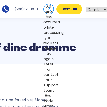
An
+1(888)870-8911
Bestil nu
error
has
occurred
while
processing
your
f dine drømme
request.
Please
try
again
later
or
contact
our
support
team.
Error
r du på forkert vej. Mange
code
error:
en bag omdigtning er at levere