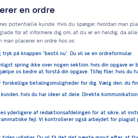
erer en ordre
vores potentielle kunde. Hvis du spørger, hvordan man pl
glade for at informere dig om, at du er en heldig, da all
n man placerer en ordre hos os:
tryk på knappen “bestil nu”. Du vil se en ordreformular.
ligst spring ikke over nogen sektion, hvis din opgave er be
jælpe os bedre at forstå din opgave. Tilføj filer, hvis du h
er forskellige betalingsmuligheder for dig. Vælg den, du f
 kunden, hvis du har ideer at dele. Direkte kommunikation
es yderligere af redaktionsafdelingen for at sikre, at inst
ammatiske fejl. Vi kontrollerer også arbejdet for plagiat 
r tiden udløber. Du vil få det det næste minut efter, at fr