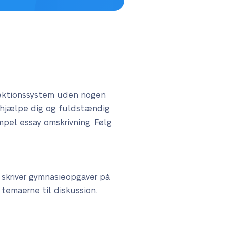
etektionssystem uden nogen
at hjælpe dig og fuldstændig
impel essay omskrivning. Følg
i skriver gymnasieopgaver på
temaerne til diskussion.