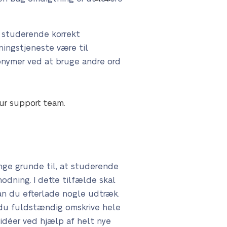
e studerende korrekt
ningstjeneste være til
ynonymer ved at bruge andre ord
our support team.
nge grunde til, at studerende
odning. I dette tilfælde skal
an du efterlade nogle udtræk.
al du fuldstændig omskrive hele
idéer ved hjælp af helt nye