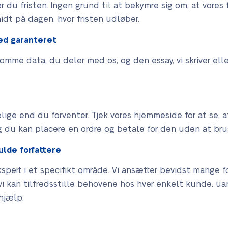
 du fristen. Ingen grund til at bekymre sig om, at vores f
midt på dagen, hvor fristen udløber.
hed garanteret
somme data, du deler med os, og den essay, vi skriver elle
lige end du forventer. Tjek vores hjemmeside for at se, a
og du kan placere en ordre og betale for den uden at brug
ulde forfattere
ekspert i et specifikt område. Vi ansætter bevidst mange f
at vi kan tilfredsstille behovene hos hver enkelt kunde,
hjælp.