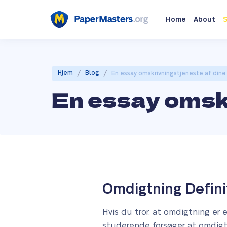
Home
About
S
/
/
Hjem
Blog
En essay omskrivningstjeneste af di
En essay omsk
Omdigtning Defini
Hvis du tror, at omdigtning er 
studerende forsøger at omdigte