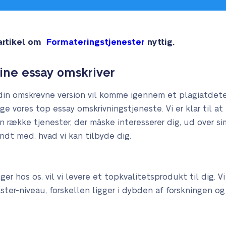
 artikel om
Formateringstjenester
nyttig.
ine essay omskriver
at din omskrevne version vil komme igennem et plagiatd
ge vores top essay omskrivningstjeneste. Vi er klar til 
 en række tjenester, der måske interesserer dig, ud over s
dt med, hvad vi kan tilbyde dig.
er hos os, vil vi levere et topkvalitetsprodukt til dig. V
er-niveau, forskellen ligger i dybden af forskningen og 