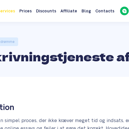
ervices
Prices
Discounts
Affiliate
Blog
Contacts
ne drømme
rivningstjeneste a
tion
en simpel proces, der ikke kræver meget tid og indsats, e
 online essays og fejler i at gøre det korrekt. Hovedide