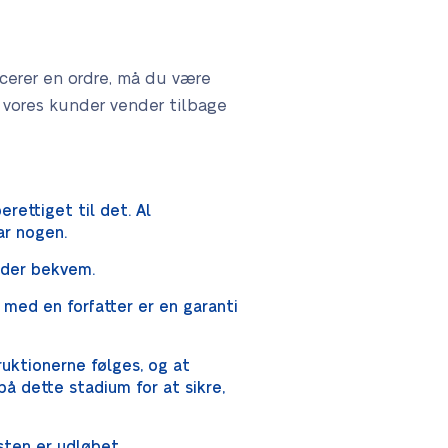
acerer en ordre, må du være
e vores kunder vender tilbage
rettiget til det. Al
ar nogen.
inder bekvem.
 med en forfatter er en garanti
ruktionerne følges, og at
på dette stadium for at sikre,
isten er udløbet.