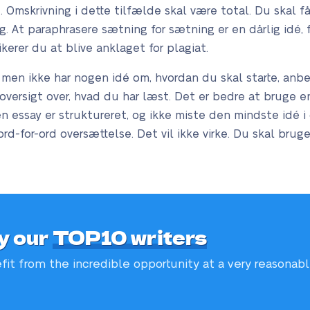
 Omskrivning i dette tilfælde skal være total. Du skal f
. At paraphrasere sætning for sætning er en dårlig idé,
kerer du at blive anklaget for plagiat.
 men ikke har nogen idé om, hvordan du skal starte, anbe
versigt over, hvad du har læst. Det er bedre at bruge en 
en essay er struktureret, og ikke miste den mindste idé 
rd-for-ord oversættelse. Det vil ikke virke. Du skal bru
y our
TOP10 writers
fit from the incredible
opportunity at a very reasonab