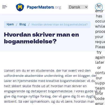
An
error
has
occu
/
/
Hjem
Blog
Hvordan skriver man en boganmeldelse?
whil
proc
Hvordan skriver man en
your
boganmeldelse?
reque
Plea
try
again
later
or
Uanset om du er en studerende, der har svært ved den
cont
udfordrende akademiske undervisning, eller en blogger, der
our
laver en hjemmeside med kreative boganmeldelser, vil du
supp
helt sikkert skulle finde ud af, hvordan man skriver en
team
engagerende og detaljeret boganmeldelse. I vores guide vil vi
Error
give dig mange nyttige forslag, der vil gøre dig til en dygtig
code
skribent. Så vær opmærksom, og du vil lære, hvordan man
error: