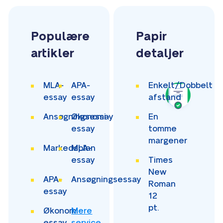
Populære
Papir
artikler
detaljer
MLA-
APA-
Enkelt/Dobbelt
essay
essay
afstand
Ansøgningsessay
Økonomi-
En
essay
tomme
margener
Markedsplan
MLA-
essay
Times
New
APA-
Ansøgningsessay
Roman
essay
12
pt.
Økonomi-
Mere
essay
service