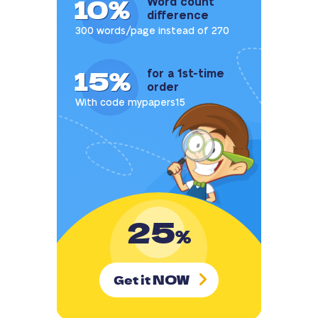
10%
Word count
difference
300 words/page instead of 270
15%
for a 1st-time
order
With code mypapers15
25
%
NOW
Get it