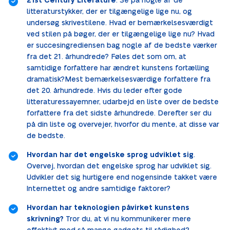
21st Century Literature
. Se på nogle af de
litteraturstykker, der er tilgængelige lige nu, og
undersøg skrivestilene. Hvad er bemærkelsesværdigt
ved stilen på bøger, der er tilgængelige lige nu? Hvad
er succesingrediensen bag nogle af de bedste værker
fra det 21. århundrede? Føles det som om, at
samtidige forfattere har ændret kunstens fortælling
dramatisk?Mest bemærkelsesværdige forfattere fra
det 20. århundrede. Hvis du leder efter gode
litteraturessayemner, udarbejd en liste over de bedste
forfattere fra det sidste århundrede. Derefter ser du
på din liste og overvejer, hvorfor du mente, at disse var
de bedste.
Hvordan har det engelske sprog udviklet sig
.
Overvej, hvordan det engelske sprog har udviklet sig.
Udvikler det sig hurtigere end nogensinde takket være
Internettet og andre samtidige faktorer?
Hvordan har teknologien påvirket kunstens
skrivning?
Tror du, at vi nu kommunikerer mere