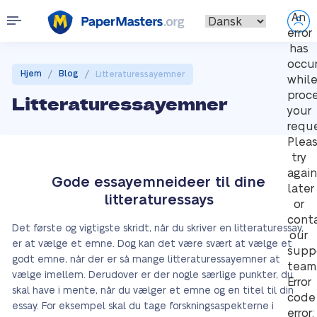
An
error
has
occu
/
/
Hjem
Blog
Litteraturessayemner
whil
proc
Litteraturessayemner
your
reque
Plea
try
again
Gode essayemneideer til dine
later
litteraturessays
or
cont
Det første og vigtigste skridt, når du skriver en litteraturessay,
our
er at vælge et emne. Dog kan det være svært at vælge et
supp
godt emne, når der er så mange litteraturessayemner at
team
vælge imellem. Derudover er der nogle særlige punkter, du
Error
skal have i mente, når du vælger et emne og en titel til din
code
essay. For eksempel skal du tage forskningsaspekterne i
error: