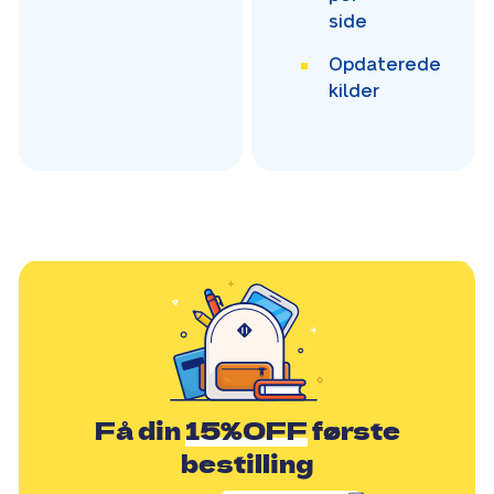
side
Opdaterede
kilder
Få din
15%OFF
første
bestilling