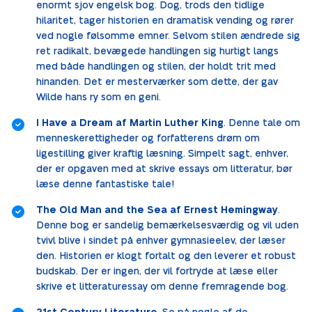
enormt sjov engelsk bog. Dog, trods den tidlige
hilaritet, tager historien en dramatisk vending og rører
ved nogle følsomme emner. Selvom stilen ændrede sig
ret radikalt, bevægede handlingen sig hurtigt langs
med både handlingen og stilen, der holdt trit med
hinanden. Det er mesterværker som dette, der gav
Wilde hans ry som en geni.
I Have a Dream af Martin Luther King
. Denne tale om
menneskerettigheder og forfatterens drøm om
ligestilling giver kraftig læsning. Simpelt sagt, enhver,
der er opgaven med at skrive essays om litteratur, bør
læse denne fantastiske tale!
The Old Man and the Sea af Ernest Hemingway
.
Denne bog er sandelig bemærkelsesværdig og vil uden
tvivl blive i sindet på enhver gymnasieelev, der læser
den. Historien er klogt fortalt og den leverer et robust
budskab. Der er ingen, der vil fortryde at læse eller
skrive et litteraturessay om denne fremragende bog.