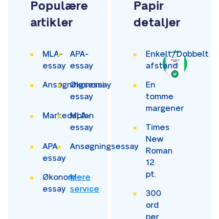
Populære
Papir
artikler
detaljer
MLA-
APA-
Enkelt/Dobbelt
essay
essay
afstand
Ansøgningsessay
Økonomi-
En
essay
tomme
margener
Markedsplan
MLA-
essay
Times
New
APA-
Ansøgningsessay
Roman
essay
12
pt.
Økonomi-
Mere
essay
service
300
ord
per