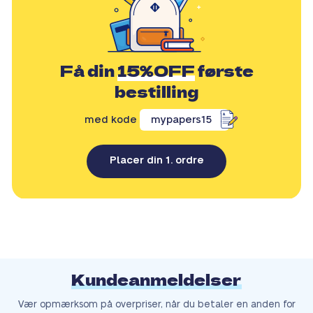
Få din
15%OFF
første
bestilling
med kode
mypapers15
Placer din 1. ordre
Kundeanmeldelser
Vær opmærksom på overpriser, når du betaler en anden for