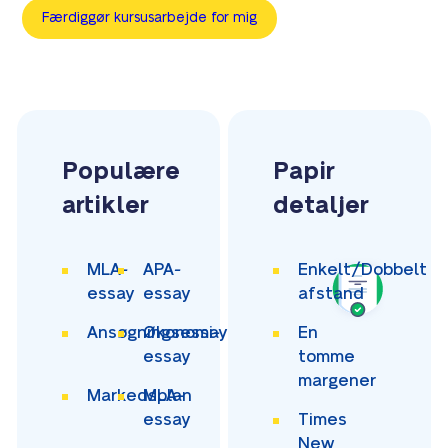
Færdiggør kursusarbejde for mig
Populære
Papir
artikler
detaljer
MLA-
APA-
Enkelt/Dobbelt
essay
essay
afstand
Ansøgningsessay
Økonomi-
En
essay
tomme
margener
Markedsplan
MLA-
essay
Times
New