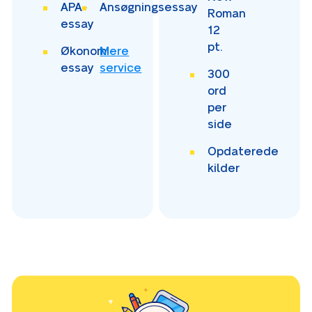
APA-
Ansøgningsessay
Roman
essay
12
pt.
Økonomi-
Mere
essay
service
300
ord
per
side
Opdaterede
kilder