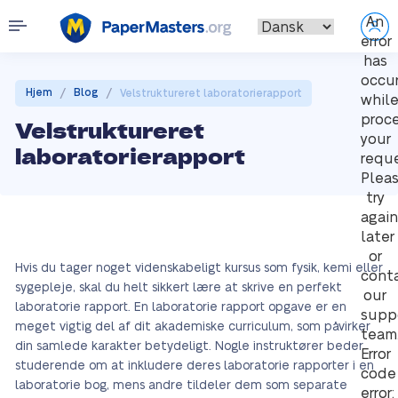
An
error
has
occu
/
/
Hjem
Blog
Velstruktureret laboratorierapport
whil
proc
Velstruktureret
your
laboratorierapport
reque
Plea
try
again
later
or
Hvis du tager noget videnskabeligt kursus som fysik, kemi eller
cont
sygepleje, skal du helt sikkert lære at skrive en perfekt
our
laboratorie rapport. En laboratorie rapport opgave er en
supp
meget vigtig del af dit akademiske curriculum, som påvirker
team
din samlede karakter betydeligt. Nogle instruktører beder
Error
studerende om at inkludere deres laboratorie rapporter i en
code
laboratorie bog, mens andre tildeler dem som separate
error: