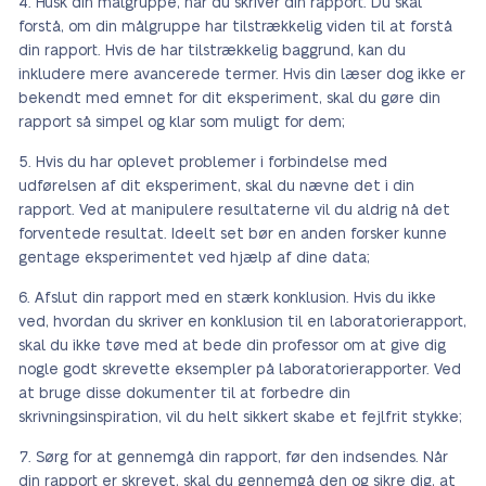
Husk din målgruppe, når du skriver din rapport. Du skal
forstå, om din målgruppe har tilstrækkelig viden til at forstå
din rapport. Hvis de har tilstrækkelig baggrund, kan du
inkludere mere avancerede termer. Hvis din læser dog ikke er
bekendt med emnet for dit eksperiment, skal du gøre din
rapport så simpel og klar som muligt for dem;
Hvis du har oplevet problemer i forbindelse med
udførelsen af dit eksperiment, skal du nævne det i din
rapport. Ved at manipulere resultaterne vil du aldrig nå det
forventede resultat. Ideelt set bør en anden forsker kunne
gentage eksperimentet ved hjælp af dine data;
Afslut din rapport med en stærk konklusion. Hvis du ikke
ved, hvordan du skriver en konklusion til en laboratorierapport,
skal du ikke tøve med at bede din professor om at give dig
nogle godt skrevette eksempler på laboratorierapporter. Ved
at bruge disse dokumenter til at forbedre din
skrivningsinspiration, vil du helt sikkert skabe et fejlfrit stykke;
Sørg for at gennemgå din rapport, før den indsendes. Når
din rapport er skrevet, skal du gennemgå den og sikre dig, at