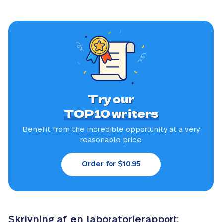
Try our
TOP10 writers
Benefit from the incredible
opportunity at a very
reasonable price
Order for $10.95
Skrivning af en laboratorierapport: