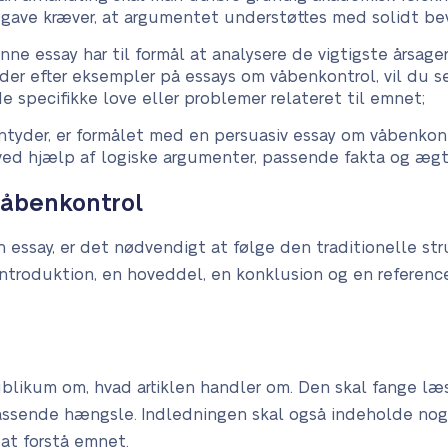
pgave kræver, at argumentet understøttes med solidt bev
enne essay har til formål at analysere de vigtigste årsag
er efter eksempler på essays om våbenkontrol, vil du se
de specifikke love eller problemer relateret til emnet;
 antyder, er formålet med en persuasiv essay om våbenko
ved hjælp af logiske argumenter, passende fakta og ægte
våbenkontrol
essay, er det nødvendigt at følge den traditionelle stru
troduktion, en hoveddel, en konklusion og en referencel
ublikum om, hvad artiklen handler om. Den skal fange 
 passende hængsle. Indledningen skal også indeholde nog
at forstå emnet.