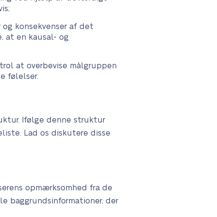
is;
er og konsekvenser af det
, at en kausal- og
ntrol at overbevise målgruppen
 følelser.
ktur. Ifølge denne struktur
iste. Lad os diskutere disse
læserens opmærksomhed fra de
le baggrundsinformationer, der