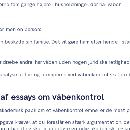
terne fem gange højere i husholdninger, der har våben.
er, men en person;
 beskytte sin familie. Det vil gøre ham eller hende i stan
er dræbe andre, har våben uden nogen juridiske rettighed
 analyse af for- og ulemperne ved våbenkontrol skal du b
 af essays om våbenkontrol
 akademisk papir om et våbenkontrol emne, er de mest p
gave kræver, at du foreslår en stærk argumentation, der
dan afhandling skal man udføre grundig akademisk forsk