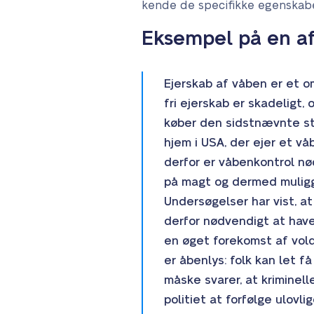
kende de specifikke egenskaber
Eksempel på en a
Ejerskab af våben er et 
fri ejerskab er skadeligt,
køber den sidstnævnte stad
hjem i USA, der ejer et v
derfor er våbenkontrol nø
på magt og dermed muliggø
Undersøgelser har vist, a
derfor nødvendigt at have
en øget forekomst af vold
er åbenlys: folk kan let 
måske svarer, at kriminelle
politiet at forfølge ulovl