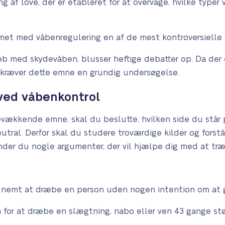
g af love, der er etableret for at overvåge, hvilke typer
et med våbenregulering en af de mest kontroversielle d
reb med skydevåben, blusser heftige debatter op. Da der
 kræver dette emne en grundig undersøgelse.
ved våbenkontrol
vækkende emne, skal du beslutte, hvilken side du står p
utral. Derfor skal du studere troværdige kilder og forstå
nder du nogle argumenter, der vil hjælpe dig med at træ
 nemt at dræbe en person uden nogen intention om at 
en for at dræbe en slægtning, nabo eller ven 43 gange stø