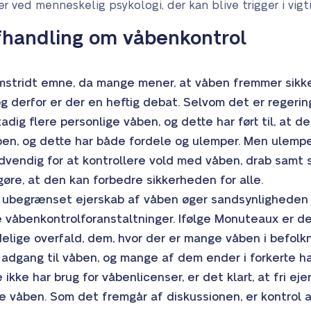
 ved menneskelig psykologi, der kan blive trigger i vigt
fhandling om våbenkontrol
omstridt emne, da mange mener, at våben fremmer sikk
 og derfor er der en heftig debat. Selvom det er regerin
ig flere personlige våben, og dette har ført til, at de
åben, og dette har både fordele og ulemper. Men ulempe
dvendig for at kontrollere vold med våben, drab samt
re, at den kan forbedre sikkerheden for alle.
t ubegrænset ejerskab af våben øger sandsynligheden f
 våbenkontrolforanstaltninger. Ifølge Monuteaux er de
elige overfald, dem, hvor der er mange våben i befol
få adgang til våben, og mange af dem ender i forkert
 ikke har brug for våbenlicenser, er det klart, at fri ej
ige våben. Som det fremgår af diskussionen, er kontrol 