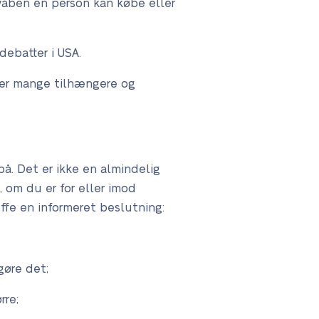
 våben en person kan købe eller
ebatter i USA.
 er mange tilhængere og
å. Det er ikke en almindelig
, om du er for eller imod
ffe en informeret beslutning:
gøre det;
rre;