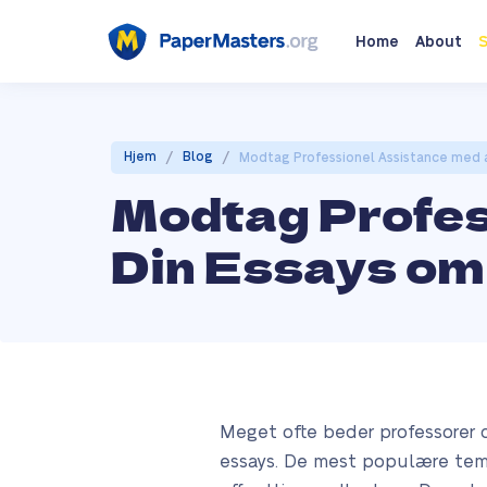
Home
About
S
/
/
Hjem
Blog
Modtag Professionel Assistance med a
Modtag Profes
Din Essays om
Meget ofte beder professorer 
essays. De mest populære temaer