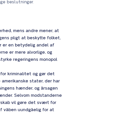
ige beslutninger.
erhed, mens andre mener, at
gens pligt at beskytte folket,
r er en betydelig andel af
rne er mere alvorlige, og
 styrke regeringens monopol
or kriminalitet og gør det
 amerikanske stater, der har
kningens hænder, og årsagen
e hænder. Selvom modstanderne
erskab vil gøre det svært for
af våben uundgåelig for at