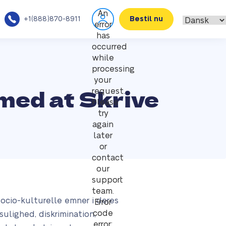
An
+1(888)870-8911
Bestil nu
error
has
occurred
while
processing
your
med at Skrive
request.
Please
try
again
later
or
contact
our
support
team.
ocio-kulturelle emner i deres
Error
code
sulighed, diskrimination,
error: