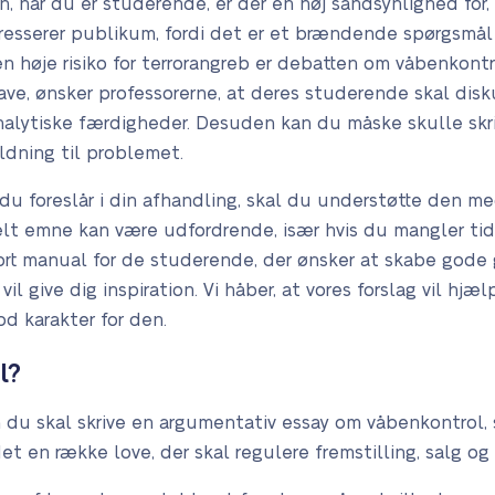
, når du er studerende, er der en høj sandsynlighed for,
resserer publikum, fordi det er et brændende spørgsmål 
n høje risiko for terrorangreb er debatten om våbenkont
ve, ønsker professorerne, at deres studerende skal dis
alytiske færdigheder. Desuden kan du måske skulle skri
ldning til problemet.
u foreslår i din afhandling, skal du understøtte den me
elt emne kan være udfordrende, især hvis du mangler tid e
kort manual for de studerende, der ønsker at skabe gode g
il give dig inspiration. Vi håber, at vores forslag vil hj
od karakter for den.
l?
 du skal skrive en argumentativ essay om våbenkontrol, s
 det en række love, der skal regulere fremstilling, salg og