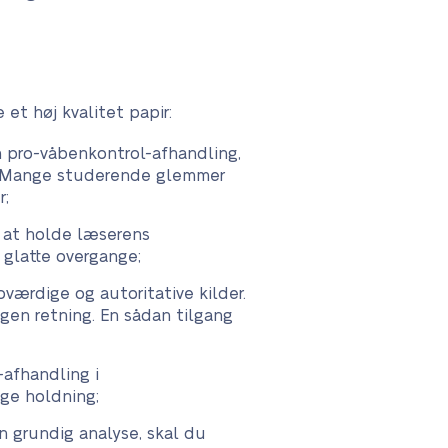
et høj kvalitet papir:
n pro-våbenkontrol-afhandling,
r. Mange studerende glemmer
r;
d at holde læserens
 glatte overgange;
værdige og autoritative kilder.
egen retning. En sådan tilgang
-afhandling i
ige holdning;
n grundig analyse, skal du