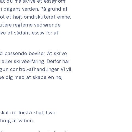
 at du må skrive et essay om
i dagens verden. På grund af
rol et højt omdiskuteret emne.
kutere reglerne vedrørende
ve et sådant essay for at
d passende beviser. At skrive
ller skriveerfaring. Derfor har
un control-afhandlinger. Vi vil
ælpe dig med at skabe en høj
kal du forstå klart, hvad
 brug af våben.