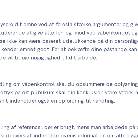
lysere dit emne ved at foreslå stærke argumenter og giv
 studerende at give alle for- og imod ved våbenkontrol 
yse ikke kan være baseret udelukkende på din personlig
u kender emnet godt. For at bekræfte dine påstande kan
de vil tilføje nøjagtighed til dit arbejde.
andling om våbenkontrol skal du opsummere de oplysninger
 indtryk på dit publikum skal din konklusion være stærk,
it indeholder også en opfordring til handling.
g af referencer, der er brugt, mens man arbejdede på ar
kildeoversigt indeholde præcis information om alle bøger