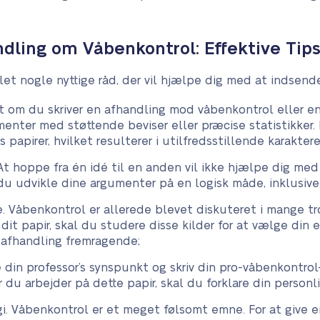
ndling om Våbenkontrol: Effektive Tips
et nogle nyttige råd, der vil hjælpe dig med at indsende 
t om du skriver en afhandling mod våbenkontrol eller e
menter med støttende beviser eller præcise statistikke
s papirer, hvilket resulterer i utilfredsstillende karaktere
. At hoppe fra én idé til en anden vil ikke hjælpe dig me
u udvikle dine argumenter på en logisk måde, inklusive
Våbenkontrol er allerede blevet diskuteret i mange tro
it papir, skal du studere disse kilder for at vælge din 
 afhandling fremragende;
e din professor’s synspunkt og skriv din pro-våbenkontrol
u arbejder på dette papir, skal du forklare din personl
i. Våbenkontrol er et meget følsomt emne. For at give e