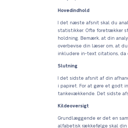
Hovedindhold
I det næste afsnit skal du ana
statistikker. Ofte foretrækker
holdning. Bemærk, at din anal
overbevise din læser om, at d
inkludere in-text citations, da 
Slutning
I det sidste afsnit af din afh
i papiret. For at gøre et godt
tankevækkende. Det sidste afsn
Kildeoversigt
Grundlæggende er det en samlin
alfabetisk rækkefølge skal din 