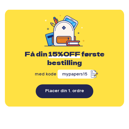
Få din
15%OFF
første
bestilling
med kode
mypapers15
Placer din 1. ordre