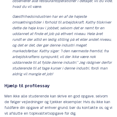
observerer alle restaurantoperationer i detaljer, vil du vide,
hvad du vil være.
Gæstfrihedsindustrien har en af de højeste
omsætningstider i forhold til arbejdskraft. Kathy tilskriver
dette de høje krav i jobbet, selvom det er nemt for en
uddannet at finde et job på ethvert niveau. Hele året
rundt er der altid en ledig stilling på et eller andet niveau,
og det er det, der gør denne industri meget
markedsførbar. Kathy siger: “I den nærmeste fremtid, fra
arbejdskraftens synspunkt, vil der ikke være nok
uddannede til at fylde denne industri.” Jeg rådgiver derfor
studerende til at tage kurser i denne industri, fordi man
aldrig vil mangle et job!
Hjælp til profilessay
Men ikke alle studerende kan skrive en god opgave, selvom
de følger vejledninger og tjekker eksempler. Hvis du ikke kan
fuldføre din opgave af enhver grund, bør du kontakte os, og vi
vil afslutte en topkvalitetsopgave for dig.