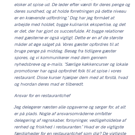
elsker at spise ud. De leder efter værdi for deres penge og
deres sundhed, og at holde forretningen på dette niveau
er en krævende udfordring.” Dog har jeg formået at
arbejde med holdet, bygge kulinarisk ekspertise, og det
er det, der har gjort os succesfulde. At bygge relationer
med gæsterne er også vigtigt. Dette er en af de største
måder at øge salget på. Vores gæster opfordres til at
bruge penge på middag. Besøg fra tidligere gæster
spores, og vi kommunikerer med dem gennem
nyhedsbreve og e-mails. “Særlige køkkencurser og lokale
promotioner har også opfordret folk til at spise i vores
restaurant. Disse kurser hjælper dem med at forstå, hvad
og hvordan deres mad er tilberedt.
Ansvar for en restaurantchef
“Jeg delegerer næsten alle opgaverne og sørger for, at alt
er på plads. Nogle af ansvarsområderne omfatter
delegering af regnskaber, forsyninger, vedligeholdelse af
renhed og friskhed i restauranten.” Hvad er de vigtigste
færdigheder for en restaurantchef som dig? De vigtigste