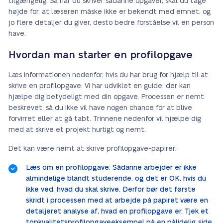
tilgængelig. Så når du skriver sådanne opgaver, skal du tage
højde for, at læseren måske ikke er bekendt med emnet, og
jo flere detaljer du giver, desto bedre forståelse vil en person
have.
Hvordan man starter en profilopgave
Læs informationen nedenfor, hvis du har brug for hjælp til at
skrive en profilopgave. Vi har udviklet en guide, der kan
hjælpe dig betydeligt med din opgave. Processen er nemt
beskrevet, så du ikke vil have nogen chance for at blive
forvirret eller at gå tabt. Trinnene nedenfor vil hjælpe dig
med at skrive et projekt hurtigt og nemt.
Det kan være nemt at skrive profilopgave-papirer:
Læs om en profilopgave: Sådanne arbejder er ikke
almindelige blandt studerende, og det er OK, hvis du
ikke ved, hvad du skal skrive. Derfor bør det første
skridt i processen med at arbejde på papiret være en
detaljeret analyse af, hvad en profilopgave er. Tjek et
topkvalitetsprofilopgaveeksempel på en pålidelig side