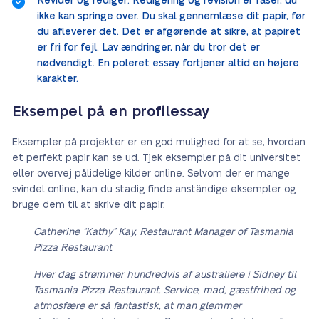
Revider og rediger: Redigering og revision er faser, du
ikke kan springe over. Du skal gennemlæse dit papir, før
du afleverer det. Det er afgørende at sikre, at papiret
er fri for fejl. Lav ændringer, når du tror det er
nødvendigt. En poleret essay fortjener altid en højere
karakter.
Eksempel på en profilessay
Eksempler på projekter er en god mulighed for at se, hvordan
et perfekt papir kan se ud. Tjek eksempler på dit universitet
eller overvej pålidelige kilder online. Selvom der er mange
svindel online, kan du stadig finde anständige eksempler og
bruge dem til at skrive dit papir.
Catherine “Kathy” Kay, Restaurant Manager of Tasmania
Pizza Restaurant
Hver dag strømmer hundredvis af australiere i Sidney til
Tasmania Pizza Restaurant. Service, mad, gæstfrihed og
atmosfære er så fantastisk, at man glemmer