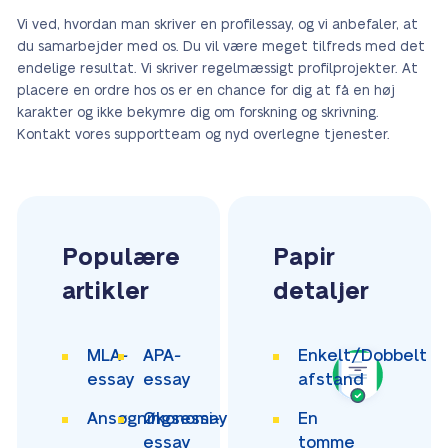
Vi ved, hvordan man skriver en profilessay, og vi anbefaler, at
du samarbejder med os. Du vil være meget tilfreds med det
endelige resultat. Vi skriver regelmæssigt profilprojekter. At
placere en ordre hos os er en chance for dig at få en høj
karakter og ikke bekymre dig om forskning og skrivning.
Kontakt vores supportteam og nyd overlegne tjenester.
Populære
Papir
artikler
detaljer
MLA-
APA-
Enkelt/Dobbelt
essay
essay
afstand
Ansøgningsessay
Økonomi-
En
essay
tomme