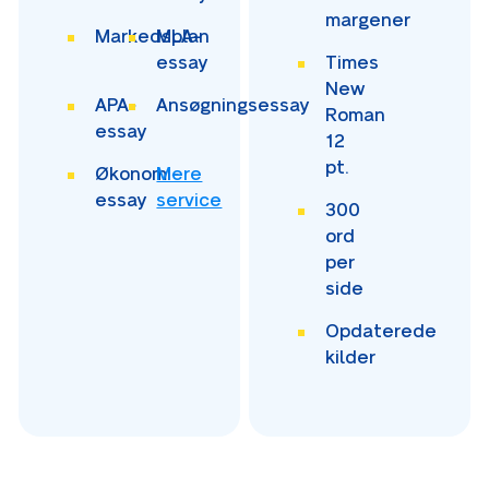
margener
Markedsplan
MLA-
essay
Times
New
APA-
Ansøgningsessay
Roman
essay
12
pt.
Økonomi-
Mere
essay
service
300
ord
per
side
Opdaterede
kilder