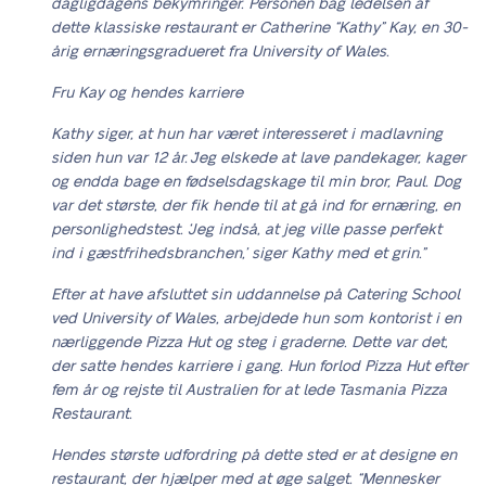
dagligdagens bekymringer. Personen bag ledelsen af
dette klassiske restaurant er Catherine “Kathy” Kay, en 30-
årig ernæringsgradueret fra University of Wales.
Fru Kay og hendes karriere
Kathy siger, at hun har været interesseret i madlavning
siden hun var 12 år. “Jeg elskede at lave pandekager, kager
og endda bage en fødselsdagskage til min bror, Paul. Dog
var det største, der fik hende til at gå ind for ernæring, en
personlighedstest. ‘Jeg indså, at jeg ville passe perfekt
ind i gæstfrihedsbranchen,’ siger Kathy med et grin.”
Efter at have afsluttet sin uddannelse på Catering School
ved University of Wales, arbejdede hun som kontorist i en
nærliggende Pizza Hut og steg i graderne. Dette var det,
der satte hendes karriere i gang. Hun forlod Pizza Hut efter
fem år og rejste til Australien for at lede Tasmania Pizza
Restaurant.
Hendes største udfordring på dette sted er at designe en
restaurant, der hjælper med at øge salget. “Mennesker