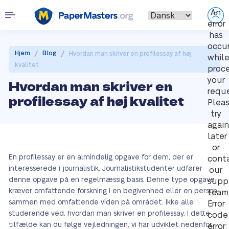
An
error
has
occu
/
/
Hjem
Blog
Hvordan man skriver en profilessay af høj
whil
kvalitet
proc
your
Hvordan man skriver en
reque
profilessay af høj kvalitet
Plea
try
again
later
or
En profilessay er en almindelig opgave for dem, der er
cont
interesserede i journalistik. Journalistikstudenter udfører
our
denne opgave på en regelmæssig basis. Denne type opgave
supp
kræver omfattende forskning i en begivenhed eller en person
team
sammen med omfattende viden på området. Ikke alle
Error
studerende ved, hvordan man skriver en profilessay. I dette
code
tilfælde kan du følge vejledningen, vi har udviklet nedenfor.
error: