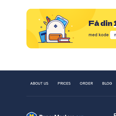
Få din
med kode
ABOUT US
PRICES
ORDER
BLOG