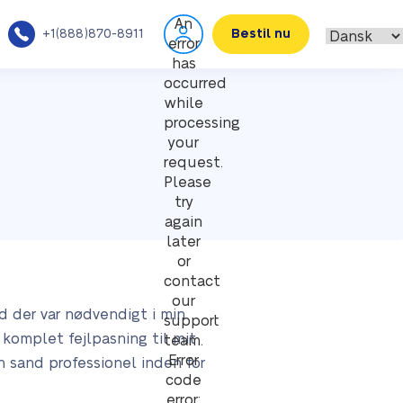
An
+1(888)870-8911
Bestil nu
error
has
occurred
while
processing
your
request.
Please
try
again
later
or
contact
our
d der var nødvendigt i min
support
n komplet fejlpasning til mit
team.
Error
en sand professionel inden for
code
error: