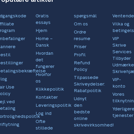
dgangskode
Gratis
spørgsmål
Ventende
essays
ffiliate
Om os
Vilka og
rogram
Hjem
betingels
Ordre
nbefalinger
Home –
resume
VIP
Dansk
Skrive
annere
Priser
Services
Hvordan
estil
Profil
Tilbyder
det
estillinger
Refund
Udmærke
fungerer
Policy
etalingsbekræftelse
Skrivehj
Hvorfor
Tilpassede
log
VIP-
os
Skriveydelser:
konto
air Use
Klikkepolitik
Rabatpolitik
olicy
Vores
Kontakter
Udnyt
tilknytni
ejl ved
Leveringspolitik
den
etaling
Yderliger
bedste
Log ind
tjenester
ortrolighedspolitik
online
Ofte
riflytning
skrivevirksomhed!
stillede