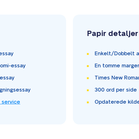
Papir detaljer
essay
Enkelt/Dobbelt
a
omi-essay
En tomme
marge
essay
Times New Rom
gningsessay
300
ord per side
 service
Opdaterede kild