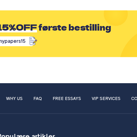
15%OFF
første bestilling
mypapers15
WHY US
FAQ
FREE ESSAYS
VIP SERVICES
CO
Populære artikler