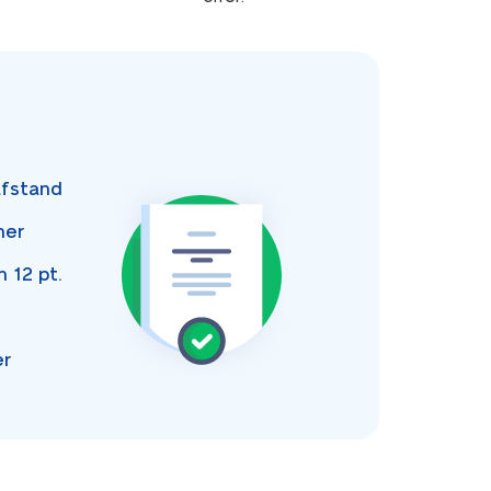
fstand
ner
an
12 pt.
er