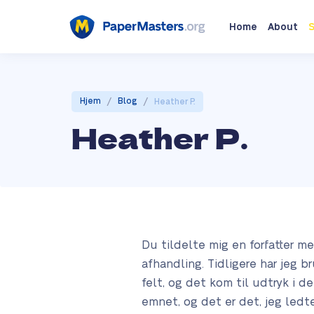
Home
About
S
/
/
Hjem
Blog
Heather P.
Heather P.
Du tildelte mig en forfatter m
afhandling. Tidligere har jeg br
felt, og det kom til udtryk i d
emnet, og det er det, jeg ledte