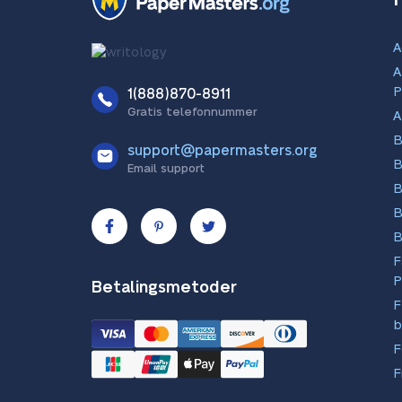
A
A
P
1(888)870-8911
Gratis telefonnummer
A
B
support@papermasters.org
B
Email support
B
B
B
F
P
Betalingsmetoder
F
b
F
F