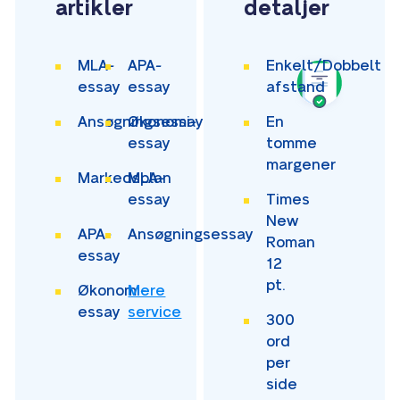
artikler
detaljer
MLA-
APA-
Enkelt/Dobbelt
essay
essay
afstand
Ansøgningsessay
Økonomi-
En
essay
tomme
margener
Markedsplan
MLA-
essay
Times
New
APA-
Ansøgningsessay
Roman
essay
12
pt.
Økonomi-
Mere
essay
service
300
ord
per
side