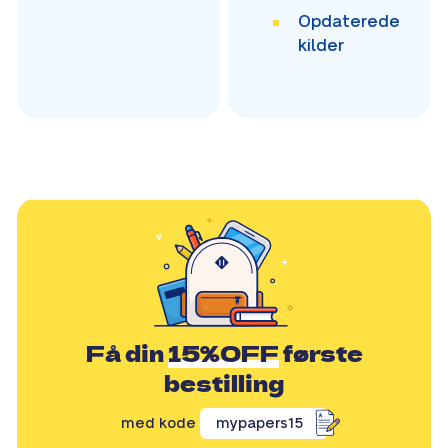
Opdaterede
kilder
Få din
15%OFF
første
bestilling
med kode
mypapers15