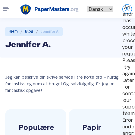
An
error
has
occu
/
/
Hjem
Blog
Jennifer A.
whil
proc
Jennifer A.
your
reque
Plea
try
again
Jeg kan beskrive din skrive service i tre korte ord – hurtig,
later
fantastisk, og nem at bruge! Og, selvfølgelig, fik jeg en
or
fantastisk opgave!
cont
our
supp
team
Error
Populære
Papir
code
error: