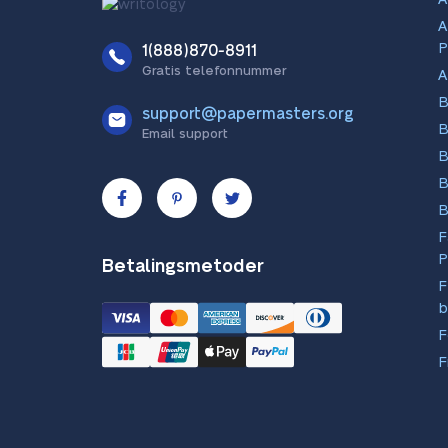
A
P
1(888)870-8911
Gratis telefonnummer
A
B
support@papermasters.org
B
Email support
B
B
B
F
P
Betalingsmetoder
F
b
F
F