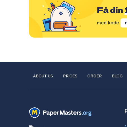
Få din
med kode
ABOUT US
PRICES
ORDER
BLOG
A