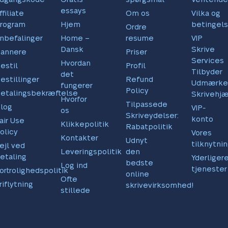
essays
ffiliate
Om os
Vilka og
rogram
Hjem
betingels
Ordre
nbefalinger
Home –
resume
VIP
Dansk
Skrive
annere
Priser
Services
Hvordan
estil
Profil
Tilbyder
det
estillinger
Refund
Udmærke
fungerer
Policy
etalingsbekræftelse
Skrivehj
Hvorfor
Tilpassede
log
VIP-
os
Skriveydelser:
konto
air Use
Klikkepolitik
Rabatpolitik
olicy
Vores
Kontakter
Udnyt
tilknytni
ejl ved
Leveringspolitik
den
etaling
Yderliger
bedste
Log ind
tjenester
ortrolighedspolitik
online
Ofte
riflytning
skrivevirksomhed!
stillede