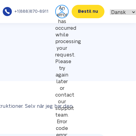
An
+1(888)870-8911
Bestil nu
error
has
occurred
while
processing
your
request.
Please
try
again
later
or
contact
our
uktioner. Selv når jeg har den
support
team.
Error
code
error: