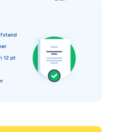
fstand
ner
an
12 pt.
er