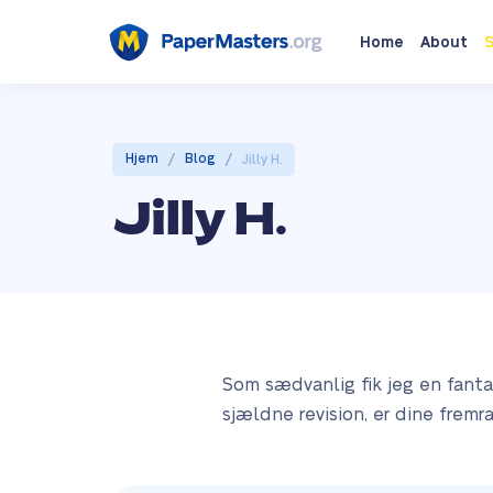
Home
About
S
/
/
Hjem
Blog
Jilly H.
Jilly H.
Som sædvanlig fik jeg en fanta
sjældne revision, er dine fremra