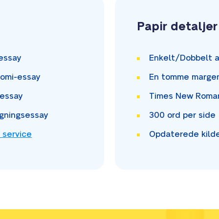
Papir detaljer
essay
Enkelt/Dobbelt
a
omi-essay
En tomme
marge
essay
Times New Rom
gningsessay
300
ord per side
 service
Opdaterede kild