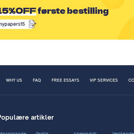
15%OFF
første bestilling
mypapers15
WHY US
FAQ
FREE ESSAYS
VIP SERVICES
CO
Populære artikler
dgangskode
Gratis
spørgsmål
Ventende