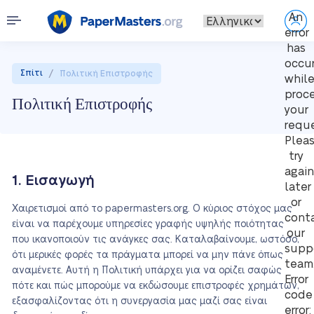
An
error
has
occu
/
Σπίτι
Πολιτική Επιστροφής
whil
proc
Πολιτική Επιστροφής
your
reque
Plea
try
again
1. Εισαγωγή
later
or
Χαιρετισμοί από το papermasters.org. Ο κύριος στόχος μας
cont
είναι να παρέχουμε υπηρεσίες γραφής υψηλής ποιότητας
our
που ικανοποιούν τις ανάγκες σας. Καταλαβαίνουμε, ωστόσο,
supp
ότι μερικές φορές τα πράγματα μπορεί να μην πάνε όπως
team
αναμένετε. Αυτή η Πολιτική υπάρχει για να ορίζει σαφώς
Error
πότε και πώς μπορούμε να εκδώσουμε επιστροφές χρημάτων,
code
εξασφαλίζοντας ότι η συνεργασία μας μαζί σας είναι
error: