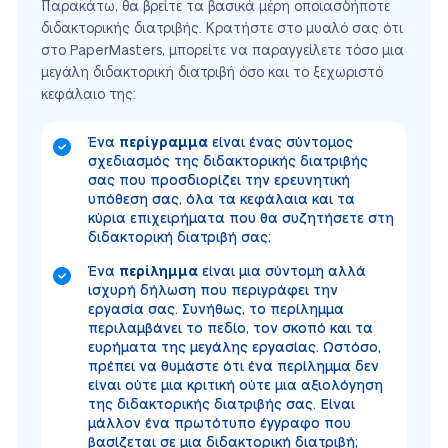
Παρακάτω, θα βρείτε τα βασικά μέρη οποιασδήποτε
διδακτορικής διατριβής. Κρατήστε στο μυαλό σας ότι
στο PaperMasters, μπορείτε να παραγγείλετε τόσο μια
μεγάλη διδακτορική διατριβή όσο και το ξεχωριστό
κεφάλαιο της:
Ένα
περίγραμμα
είναι ένας σύντομος
σχεδιασμός της διδακτορικής διατριβής
σας που προσδιορίζει την ερευνητική
υπόθεση σας, όλα τα κεφάλαια και τα
κύρια επιχειρήματα που θα συζητήσετε στη
διδακτορική διατριβή σας;
Ένα
περίλημμα
είναι μια σύντομη αλλά
ισχυρή δήλωση που περιγράφει την
εργασία σας. Συνήθως, το περίλημμα
περιλαμβάνει το πεδίο, τον σκοπό και τα
ευρήματα της μεγάλης εργασίας. Ωστόσο,
πρέπει να θυμάστε ότι ένα περίλημμα δεν
είναι ούτε μια κριτική ούτε μια αξιολόγηση
της διδακτορικής διατριβής σας. Είναι
μάλλον ένα πρωτότυπο έγγραφο που
βασίζεται σε μια διδακτορική διατριβή;