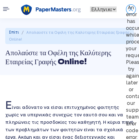
An
error
has
occu
/
Σπίτι
Απολαύστε τα Οφέλη της Καλύτερης Εταιρείας Γραφής
whil
Online!
proc
your
Απολαύστε τα Οφέλη της Καλύτερης
reque
Εταιρείας Γραφής Online!
Plea
try
again
later
or
cont
Ε
our
ίναι αδύνατο να είσαι επιτυχημένος φοιτητής
supp
χωρίς να υπερνικάς συνεχώς τον εαυτό σου και να
team
πληρώνεις τις προσδοκίες του καθηγητή. Η κύρια πηγή
Error
των προβλημάτων των φοιτητών είναι τα σχολικά
code
έργα. Ακόμη και αν είσαι ένας δεξιοτεχνικός και
error: