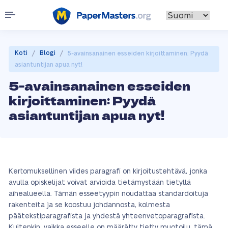
/
/
Koti
Blogi
5-avainsanainen esseiden kirjoittaminen: Pyydä
asiantuntijan apua nyt!
5-avainsanainen esseiden
kirjoittaminen: Pyydä
asiantuntijan apua nyt!
Kertomuksellinen viides paragrafi on kirjoitustehtävä, jonka
avulla opiskelijat voivat arvioida tietämystään tietyllä
aihealueella. Tämän esseetyypin noudattaa standardoituja
rakenteita ja se koostuu johdannosta, kolmesta
päätekstiparagrafista ja yhdestä yhteenvetoparagrafista.
Kuitenkin, vaikka esseelle on määrätty tietty muotoilu, tämä