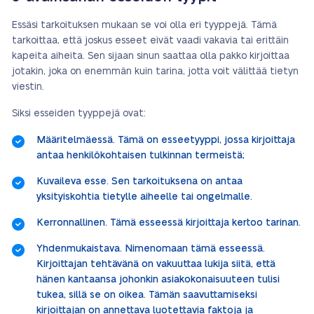
Essäsi tarkoituksen mukaan se voi olla eri tyyppejä. Tämä
tarkoittaa, että joskus esseet eivät vaadi vakavia tai erittäin
kapeita aiheita. Sen sijaan sinun saattaa olla pakko kirjoittaa
jotakin, joka on enemmän kuin tarina, jotta voit välittää tietyn
viestin.
Siksi esseiden tyyppejä ovat:
Määritelmäessä. Tämä on esseetyyppi, jossa kirjoittaja
antaa henkilökohtaisen tulkinnan termeistä;
Kuvaileva esse. Sen tarkoituksena on antaa
yksityiskohtia tietylle aiheelle tai ongelmalle.
Kerronnallinen. Tämä esseessä kirjoittaja kertoo tarinan.
Yhdenmukaistava. Nimenomaan tämä esseessä.
Kirjoittajan tehtävänä on vakuuttaa lukija siitä, että
hänen kantaansa johonkin asiakokonaisuuteen tulisi
tukea, sillä se on oikea. Tämän saavuttamiseksi
kirjoittajan on annettava luotettavia faktoja ja