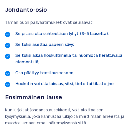
Johdanto-osio
Tämän osion päävaatimukset ovat seuraavat:
Se pitäisi olla suhteellisen lyhyt (3–5 lausetta);
Se tulisi asettaa paperin sävy;
Se tulisi alkaa houkuttimella tai huomiota herättävällä
elementillä;
Osa päättyy teesilauseeseen;
Houkutin voi olla lainaus, vitsi, tieto tai tilasto jne.
Ensimmäinen lause
Kun kirjoitat johdantolausekkeesi, voit aloittaa sen
kysymyksellä, joka kannustaa lukijoita miettimään aiheesta ja
muodostamaan omat näkemyksensä siitä.