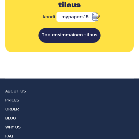
tilaus
koodi
mypapers15
Tee ensimmäinen tilaus
ABOUT US
PRICES
ORDER
BLOG
WHY US
FAQ