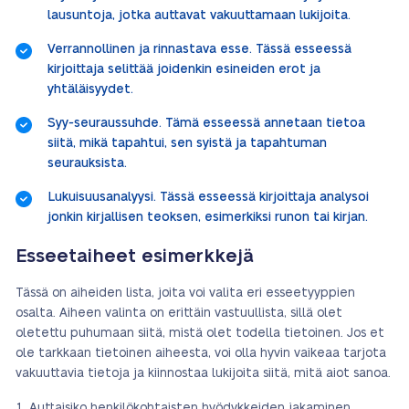
lausuntoja, jotka auttavat vakuuttamaan lukijoita.
Verrannollinen ja rinnastava esse. Tässä esseessä
kirjoittaja selittää joidenkin esineiden erot ja
yhtäläisyydet.
Syy-seuraussuhde. Tämä esseessä annetaan tietoa
siitä, mikä tapahtui, sen syistä ja tapahtuman
seurauksista.
Lukuisuusanalyysi. Tässä esseessä kirjoittaja analysoi
jonkin kirjallisen teoksen, esimerkiksi runon tai kirjan.
Esseetaiheet esimerkkejä
Tässä on aiheiden lista, joita voi valita eri esseetyyppien
osalta. Aiheen valinta on erittäin vastuullista, sillä olet
oletettu puhumaan siitä, mistä olet todella tietoinen. Jos et
ole tarkkaan tietoinen aiheesta, voi olla hyvin vaikeaa tarjota
vakuuttavia tietoja ja kiinnostaa lukijoita siitä, mitä aiot sanoa.
Auttaisiko henkilökohtaisten hyödykkeiden jakaminen