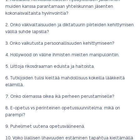
muiden kanssa parantamaan yhteiskunnan jäsenten
kokonaisvaltaista hyvinvointia?
Onko väkivaltaisuuden ja diktatuurin piirteiden kehittymisen
välillä suhde lapsilla?
Onko vaikutusta persoonallisuuden kehittymiseen?
Hollywood on väline ihmisten mielten manipulointiin.
Liittoja rikosdraaman eduista ja haitoista.
Tutkijoiden tulisi kieltää mahdollisuus kokeilla lääkkeitä
eläimillä.
Onko olemassa oikea ikä perheen perustamiselle?
E-opetus vs perinteinen opetussuunnitelma: mikä on
parempi?
Puhelimet uutena opetusvälineenä.
Voiko liiallisen lihavuuden estäminen tapahtua kieltämällä