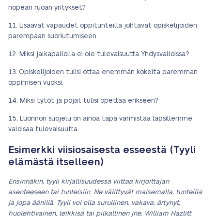
nopean ruoan yritykset?
Lisäävät vapaudet oppitunteilla johtavat opiskelijoiden
parempaan suoriutumiseen.
Miksi jalkapallolla ei ole tulevaisuutta Yhdysvalloissa?
Opiskelijoiden tulisi ottaa enemmän kokeita paremman
oppimisen vuoksi.
Miksi tytöt ja pojat tulisi opettaa erikseen?
Luonnon suojelu on ainoa tapa varmistaa lapsillemme
valoisaa tulevaisuutta.
Esimerkki viisiosaisesta esseestä (Tyyli
elämästä itselleen)
Ensinnäkin, tyyli kirjallisuudessa viittaa kirjoittajan
asenteeseen tai tunteisiin. Ne välittyvät maisemalla, tunteilla
ja jopa äänillä. Tyyli voi olla surullinen, vakava, ärtynyt,
huolehtivainen, leikkisä tai pilkallinen jne. William Hazlitt