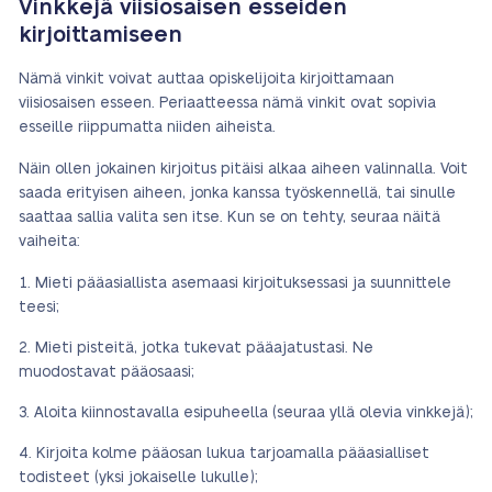
Vinkkejä viisiosaisen esseiden
kirjoittamiseen
Nämä vinkit voivat auttaa opiskelijoita kirjoittamaan
viisiosaisen esseen. Periaatteessa nämä vinkit ovat sopivia
esseille riippumatta niiden aiheista.
Näin ollen jokainen kirjoitus pitäisi alkaa aiheen valinnalla. Voit
saada erityisen aiheen, jonka kanssa työskennellä, tai sinulle
saattaa sallia valita sen itse. Kun se on tehty, seuraa näitä
vaiheita:
Mieti pääasiallista asemaasi kirjoituksessasi ja suunnittele
teesi;
Mieti pisteitä, jotka tukevat pääajatustasi. Ne
muodostavat pääosaasi;
Aloita kiinnostavalla esipuheella (seuraa yllä olevia vinkkejä);
Kirjoita kolme pääosan lukua tarjoamalla pääasialliset
todisteet (yksi jokaiselle lukulle);