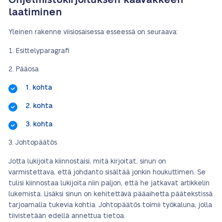
Ohjelmistokirjoituksen kaavakkeen
laatiminen
Yleinen rakenne viisiosaisessa esseessä on seuraava:
Esittelyparagrafi
Pääosa
1. kohta
2. kohta
3. kohta
Johtopäätös
Jotta lukijoita kiinnostaisi, mitä kirjoitat, sinun on
varmistettava, että johdanto sisältää jonkin houkuttimen. Se
tulisi kiinnostaa lukijoita niin paljon, että he jatkavat artikkelin
lukemista. Lisäksi sinun on kehitettävä pääaihetta päätekstissä
tarjoamalla tukevia kohtia. Johtopäätös toimii työkaluna, jolla
tiivistetään edellä annettua tietoa.