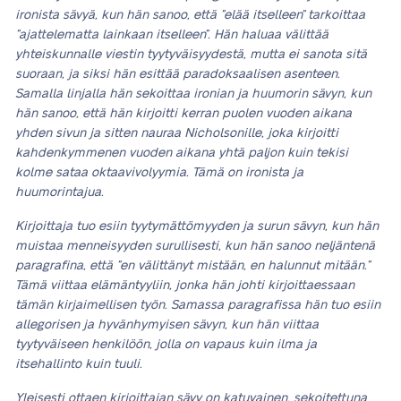
ironista sävyä, kun hän sanoo, että ”elää itselleen” tarkoittaa
”ajattelematta lainkaan itselleen”. Hän haluaa välittää
yhteiskunnalle viestin tyytyväisyydestä, mutta ei sanota sitä
suoraan, ja siksi hän esittää paradoksaalisen asenteen.
Samalla linjalla hän sekoittaa ironian ja huumorin sävyn, kun
hän sanoo, että hän kirjoitti kerran puolen vuoden aikana
yhden sivun ja sitten nauraa Nicholsonille, joka kirjoitti
kahdenkymmenen vuoden aikana yhtä paljon kuin tekisi
kolme sataa oktaavivolyymia. Tämä on ironista ja
huumorintajua.
Kirjoittaja tuo esiin tyytymättömyyden ja surun sävyn, kun hän
muistaa menneisyyden surullisesti, kun hän sanoo neljäntenä
paragrafina, että ”en välittänyt mistään, en halunnut mitään.”
Tämä viittaa elämäntyyliin, jonka hän johti kirjoittaessaan
tämän kirjaimellisen työn. Samassa paragrafissa hän tuo esiin
allegorisen ja hyvänhymyisen sävyn, kun hän viittaa
tyytyväiseen henkilöön, jolla on vapaus kuin ilma ja
itsehallinto kuin tuuli.
Yleisesti ottaen kirjoittajan sävy on katuvainen, sekoitettuna