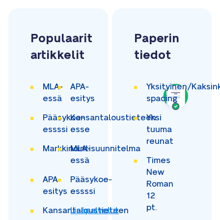
Populaarit
Paperin
artikkelit
tiedot
MLA-
APA-
Yksityinen/Kaksin
essä
esitys
spacing
Pääsykoe-
Kansantaloustieteen
Yksi
essssi
esse
tuuma
reunat
Markkinointisuunnitelma
MLA-
essä
Times
New
APA-
Pääsykoe-
Roman
esitys
essssi
12
pt.
Kansantaloustieteen
Lisäpalvelut