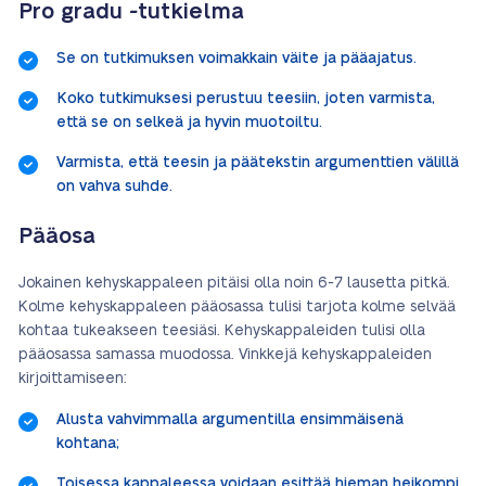
Pro gradu -tutkielma
Se on tutkimuksen voimakkain väite ja pääajatus.
Koko tutkimuksesi perustuu teesiin, joten varmista,
että se on selkeä ja hyvin muotoiltu.
Varmista, että teesin ja päätekstin argumenttien välillä
on vahva suhde.
Pääosa
Jokainen kehyskappaleen pitäisi olla noin 6-7 lausetta pitkä.
Kolme kehyskappaleen pääosassa tulisi tarjota kolme selvää
kohtaa tukeakseen teesiäsi. Kehyskappaleiden tulisi olla
pääosassa samassa muodossa. Vinkkejä kehyskappaleiden
kirjoittamiseen:
Alusta vahvimmalla argumentilla ensimmäisenä
kohtana;
Toisessa kappaleessa voidaan esittää hieman heikompi