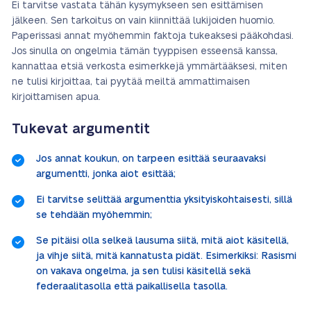
Ei tarvitse vastata tähän kysymykseen sen esittämisen
jälkeen. Sen tarkoitus on vain kiinnittää lukijoiden huomio.
Paperissasi annat myöhemmin faktoja tukeaksesi pääkohdasi.
Jos sinulla on ongelmia tämän tyyppisen esseensä kanssa,
kannattaa etsiä verkosta esimerkkejä ymmärtääksesi, miten
ne tulisi kirjoittaa, tai pyytää meiltä ammattimaisen
kirjoittamisen apua.
Tukevat argumentit
Jos annat koukun, on tarpeen esittää seuraavaksi
argumentti, jonka aiot esittää;
Ei tarvitse selittää argumenttia yksityiskohtaisesti, sillä
se tehdään myöhemmin;
Se pitäisi olla selkeä lausuma siitä, mitä aiot käsitellä,
ja vihje siitä, mitä kannatusta pidät. Esimerkiksi: Rasismi
on vakava ongelma, ja sen tulisi käsitellä sekä
federaalitasolla että paikallisella tasolla.