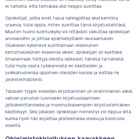
ei tarkoita, että tehtävää olisi helppo suorittaa.
Opiskelijat, jotka eivät halua vahingoittaa akateemista
uraansa, tulisi oppia, miten suorittaa tämä kirjoitustehtävä.
Muuten huono suorituskyky voi riittävästi vaikuttaa opiskelijan
arvosanoihin ja johtaa epämiellyttäviin seuraamuksiin.
Ollakseen kykenevä suorittamaan viisisivuinen
kertomuksellinen esseensä oikein, opiskelijan on kyettävä
ilmaisemaan tiettyjä ideoita selkeästi, hänellä tai hänellä
tulisi myös osata työskennellä eri käsitteiden ja
luokkahuoneissa oppimien ideoiden kanssa ja esittää ne
järjestelmällisesti.
Tällaisen tyypin esseiden kirjoittaminen on ensimmäinen askel
vahvan perustan luomiseen kirjoitusosaamisen
jatkokehittämiseksi ja monimutkaisempien kirjoitustehtävien
käsittelyyn. Siksi jokaisen opiskelijan menestys voi riippua siitä,
kuinka hyvin hän kirjoittaa yksinkertaisia viisisivuja koostuvia
esseitä.