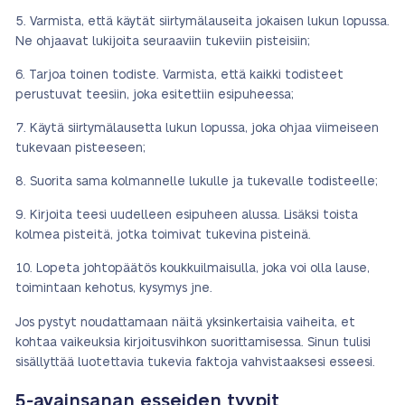
Varmista, että käytät siirtymälauseita jokaisen lukun lopussa.
Ne ohjaavat lukijoita seuraaviin tukeviin pisteisiin;
Tarjoa toinen todiste. Varmista, että kaikki todisteet
perustuvat teesiin, joka esitettiin esipuheessa;
Käytä siirtymälausetta lukun lopussa, joka ohjaa viimeiseen
tukevaan pisteeseen;
Suorita sama kolmannelle lukulle ja tukevalle todisteelle;
Kirjoita teesi uudelleen esipuheen alussa. Lisäksi toista
kolmea pisteitä, jotka toimivat tukevina pisteinä.
Lopeta johtopäätös koukkuilmaisulla, joka voi olla lause,
toimintaan kehotus, kysymys jne.
Jos pystyt noudattamaan näitä yksinkertaisia vaiheita, et
kohtaa vaikeuksia kirjoitusvihkon suorittamisessa. Sinun tulisi
sisällyttää luotettavia tukevia faktoja vahvistaaksesi esseesi.
5-avainsanan esseiden tyypit