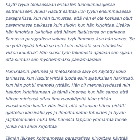
käytti tyyliä teoksessaan erilaisten tunneilmaisujensa
esittämiseen. Aluksi Hazlitt esittää ilon tyylin ensimmäisessä
paragrafissa, kun hän tunnustaa, että hän ei ole koskaan ollut
paremmassa paikassa kuin silloin, kun hän kirjoittaa. Lisäksi
hän ilmoittaa lukijoille, että hänen illallisensa on parikana.
Samassa paragrafissa vakava tyyli ilmenee, kun hän sanoo: ”Se
on yhtä hyvää tehdä se heti kuin määrätä sen tehtäväksi
viikon kuluttua”. Hän suosii työn tekemistä ajallaan sen sijaan,
että siirtäisi sen myöhemmäksi päivämäärälle.
Hurrikaanin, pehmeä ja mietiskelevä sävy on käytetty koko
tarinassa, kun Hazlitt yrittää tuoda esiin ajatuksiaan harkitusti,
kun hän pohtii menneisyyttään. Hän oli menneisyydessä niin
haluton kirjoittamaan, ja tämä ilmenee, kun hän sanoo, että
hänen mielensä ottaa ilmavuorokäyntiä liian pitkän
vuosikauden kautta. Hän lisää, että aikanaan hänet pidätti
ajattelun kärsivällisyys ja ilmoittamaton totuuden ja hyvän
jäljitteleminen, mikä teki hänestä tappion ymmärtää tunne,
jonka hän aikoi kirjoittaa.
Tämän jälkeen kolmannessa paragrafissa kirjoittaja käyttää