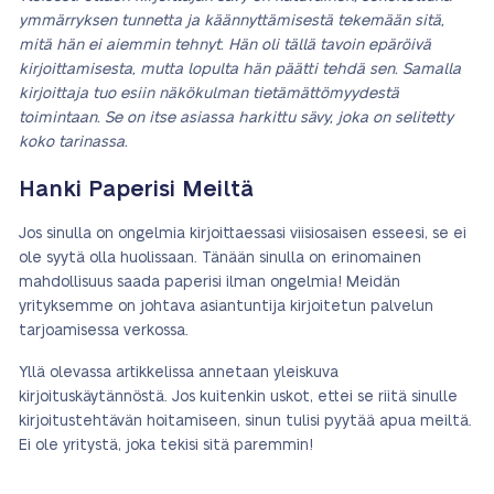
ymmärryksen tunnetta ja käännyttämisestä tekemään sitä,
mitä hän ei aiemmin tehnyt. Hän oli tällä tavoin epäröivä
kirjoittamisesta, mutta lopulta hän päätti tehdä sen. Samalla
kirjoittaja tuo esiin näkökulman tietämättömyydestä
toimintaan. Se on itse asiassa harkittu sävy, joka on selitetty
koko tarinassa.
Hanki Paperisi Meiltä
Jos sinulla on ongelmia kirjoittaessasi viisiosaisen esseesi, se ei
ole syytä olla huolissaan. Tänään sinulla on erinomainen
mahdollisuus saada paperisi ilman ongelmia! Meidän
yrityksemme on johtava asiantuntija kirjoitetun palvelun
tarjoamisessa verkossa.
Yllä olevassa artikkelissa annetaan yleiskuva
kirjoituskäytännöstä. Jos kuitenkin uskot, ettei se riitä sinulle
kirjoitustehtävän hoitamiseen, sinun tulisi pyytää apua meiltä.
Ei ole yritystä, joka tekisi sitä paremmin!