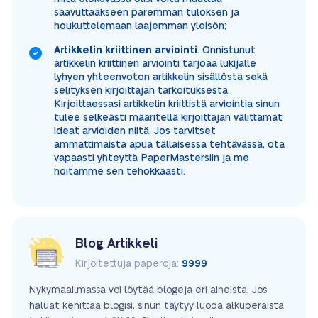
saavuttaakseen paremman tuloksen ja
houkuttelemaan laajemman yleisön;
Artikkelin kriittinen arviointi
. Onnistunut
artikkelin kriittinen arviointi tarjoaa lukijalle
lyhyen yhteenvoton artikkelin sisällöstä sekä
selityksen kirjoittajan tarkoituksesta.
Kirjoittaessasi artikkelin kriittistä arviointia sinun
tulee selkeästi määritellä kirjoittajan välittämät
ideat arvioiden niitä. Jos tarvitset
ammattimaista apua tällaisessa tehtävässä, ota
vapaasti yhteyttä PaperMastersiin ja me
hoitamme sen tehokkaasti.
Blog Artikkeli
Kirjoitettuja paperoja:
9999
Nykymaailmassa voi löytää blogeja eri aiheista. Jos
haluat kehittää blogisi, sinun täytyy luoda alkuperäistä