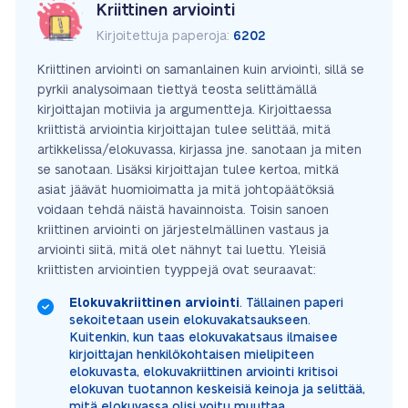
Kriittinen arviointi
Kirjoitettuja paperoja:
6202
Kriittinen arviointi on samanlainen kuin arviointi, sillä se
pyrkii analysoimaan tiettyä teosta selittämällä
kirjoittajan motiivia ja argumentteja. Kirjoittaessa
kriittistä arviointia kirjoittajan tulee selittää, mitä
artikkelissa/elokuvassa, kirjassa jne. sanotaan ja miten
se sanotaan. Lisäksi kirjoittajan tulee kertoa, mitkä
asiat jäävät huomioimatta ja mitä johtopäätöksiä
voidaan tehdä näistä havainnoista. Toisin sanoen
kriittinen arviointi on järjestelmällinen vastaus ja
arviointi siitä, mitä olet nähnyt tai luettu. Yleisiä
kriittisten arviointien tyyppejä ovat seuraavat:
Elokuvakriittinen arviointi
. Tällainen paperi
sekoitetaan usein elokuvakatsaukseen.
Kuitenkin, kun taas elokuvakatsaus ilmaisee
kirjoittajan henkilökohtaisen mielipiteen
elokuvasta, elokuvakriittinen arviointi kritisoi
elokuvan tuotannon keskeisiä keinoja ja selittää,
mitä elokuvassa olisi voitu muuttaa