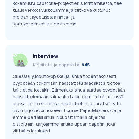
kokemusta capstone-projektien suorittamisesta, tee
tilaus verkkosivustollamme ja olitko vaikuttunut
meidän täydellisestä hinta- ja
laatuyhteensopivuudestamme.
Interview
Kirjoitettuja papereita:
945
Ollessasi yliopisto-opiskelija, sinua todennäköisesti
pyydetään tekemään haastattelu saadaksesi tietoa
tai tietoa jostakin. Esimerkiksi sinua saattaa pyydetään
haastattelemaan sairaanhoitajan edut ja haitat tässä
urassa. Jos olet tehnyt haastattelun ja tarvitset siitä
hyvin kirjoitetun esseen, tilaa se PaperMastersista ja
emme pettäisi sinua. Noudattamalla ohjeitasi
pisteittäin, tarjoamme sinulle upean paperin, joka
ylittää odotuksesi!