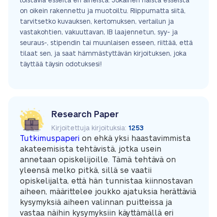
loistavia esseitä eri aiheista. Jokainen näistä esseistä
on oikein rakennettu ja muotoiltu. Riippumatta siitä,
tarvitsetko kuvauksen, kertomuksen, vertailun ja
vastakohtien, vakuuttavan, IB laajennetun, syy- ja
seuraus-, stipendin tai muunlaisen esseen, riittää, että
tilaat sen, ja saat hämmästyttävän kirjoituksen, joka
täyttää täysin odotuksesi!
Research Paper
Kirjoitettuja kirjoituksia:
1253
Tutkimuspaperi
on ehkä yksi haastavimmista
akateemisista tehtävistä, jotka usein
annetaan opiskelijoille. Tämä tehtävä on
yleensä melko pitkä, sillä se vaatii
opiskelijalta, että hän tunnistaa kiinnostavan
aiheen, määrittelee joukko ajatuksia herättäviä
kysymyksiä aiheen valinnan puitteissa ja
vastaa näihin kysymyksiin käyttämällä eri