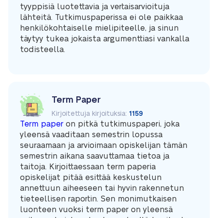
tyyppisiä luotettavia ja vertaisarvioituja
lähteitä. Tutkimuspaperissa ei ole paikkaa
henkilökohtaiselle mielipiteelle, ja sinun
täytyy tukea jokaista argumenttiasi vankalla
todisteella.
Term Paper
Kirjoitettuja kirjoituksia:
1159
Term paper
on pitkä tutkimuspaperi, joka
yleensä vaaditaan semestrin lopussa
seuraamaan ja arvioimaan opiskelijan tämän
semestrin aikana saavuttamaa tietoa ja
taitoja. Kirjoittaessaan term paperia
opiskelijat pitää esittää keskustelun
annettuun aiheeseen tai hyvin rakennetun
tieteellisen raportin. Sen monimutkaisen
luonteen vuoksi term paper on yleensä