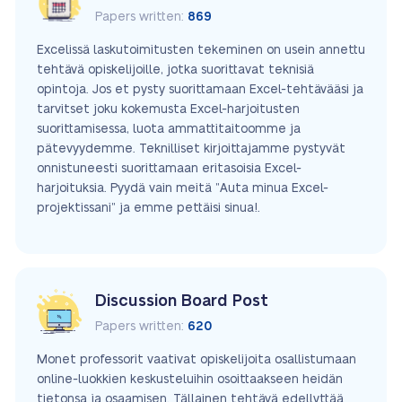
Papers written:
869
Excelissä laskutoimitusten tekeminen on usein annettu
tehtävä opiskelijoille, jotka suorittavat teknisiä
opintoja. Jos et pysty suorittamaan Excel-tehtävääsi ja
tarvitset joku kokemusta Excel-harjoitusten
suorittamisessa, luota ammattitaitoomme ja
pätevyydemme. Teknilliset kirjoittajamme pystyvät
onnistuneesti suorittamaan eritasoisia Excel-
harjoituksia. Pyydä vain meitä ”Auta minua Excel-
projektissani” ja emme pettäisi sinua!.
Discussion Board Post
Papers written:
620
Monet professorit vaativat opiskelijoita osallistumaan
online-luokkien keskusteluihin osoittaakseen heidän
tietonsa ja osaamisen. Tällainen tehtävä edellyttää