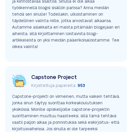
ja kiinnostavaa sisältöä. Sinulla ei ole aikaa
työskennellä blogisi sisällön parissa? Anna meidän
tehdä sen sinulle! Todellakin, ulkoistaminen on
täydellinen valinta niille, jotka arvostavat aikaansa.
Autamme asiakkaita eri maista pitämään blogejaan eri
aiheista, sillä kirjoittaminen loistavista blogi-
artikkeleista on yksi meidän pääerikoisaloistamme. Tee
oikea valinta!
Capstone Project
Kirjoitettuja papereita:
953
Capstone-projekti on viimeinen, mutta vaikein tehtävä,
jonka sinun täytyy suorittaa korkeakoulutuksen
yksikössä. Monille opiskelijoille capstone-projektin
suorittaminen muuttuu haasteeksi, sillä tämä tehtävä
vaatii paljon aikaa ja ponnistuksia sekä esikirjoitus- että
kirjoitusvaiheissa. Jos sinulla ei ole tarpeeksi