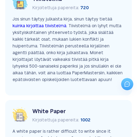
Kirjoitettuja papereita:
720
Jos sinun täytyy julkaista kirja, sinun täytyy tietää
kuinka kirjoittaa tiivistelmä
. Tiivistelmä on lyhyt mutta
yksityiskohtainen yhteenveto työstä, joka sisältää
kaikki tärkeät osat, mukaan lukien konflikti ja
huipentuma. Tiivistelmän perusteella kirjallinen
agentti päättää, onko kirja julkaistava. Monet
kirjoittajat löytävät vaikeaksi tiivistää pitkä kirja
lyhyeksi 500-sanaiseksi paperiksi ja jos sinullakin ei ole
aikaa tähän, voit aina luottaa PaperMastersiin, kaikkien
epätoivoisten opiskelijoiden luotettavaan apuun!
White Paper
Kirjoitettuja papereita:
1002
A white paper is rather difficult to write since it