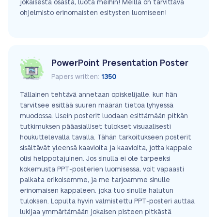
jokaisesta osasta, luota meihin! Meillä on tarvittava
ohjelmisto erinomaisten esitysten luomiseen!
PowerPoint Presentation Poster
Papers written:
1350
Tällainen tehtävä annetaan opiskelijalle, kun hän
tarvitsee esittää suuren määrän tietoa lyhyessä
muodossa. Usein posterit luodaan esittämään pitkän
tutkimuksen pääasialliset tulokset visuaalisesti
houkuttelevalla tavalla. Tähän tarkoitukseen posterit
sisältävät yleensä kaavioita ja kaavioita, jotta kappale
olisi helppotajuinen. Jos sinulla ei ole tarpeeksi
kokemusta PPT-posterien luomisessa, voit vapaasti
palkata erikoisemme, ja me tarjoamme sinulle
erinomaisen kappaleen, joka tuo sinulle halutun
tuloksen. Lopulta hyvin valmistettu PPT-posteri auttaa
lukijaa ymmärtämään jokaisen pisteen pitkästä