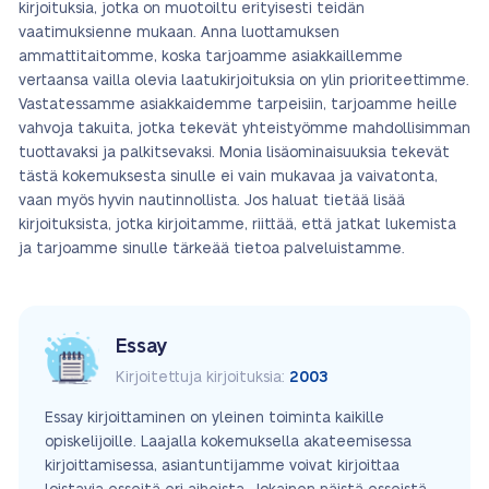
kirjoituksia, jotka on muotoiltu erityisesti teidän
vaatimuksienne mukaan. Anna luottamuksen
ammattitaitomme, koska tarjoamme asiakkaillemme
vertaansa vailla olevia laatukirjoituksia on ylin prioriteettimme.
Vastatessamme asiakkaidemme tarpeisiin, tarjoamme heille
vahvoja takuita, jotka tekevät yhteistyömme mahdollisimman
tuottavaksi ja palkitsevaksi. Monia lisäominaisuuksia tekevät
tästä kokemuksesta sinulle ei vain mukavaa ja vaivatonta,
vaan myös hyvin nautinnollista. Jos haluat tietää lisää
kirjoituksista, jotka kirjoitamme, riittää, että jatkat lukemista
ja tarjoamme sinulle tärkeää tietoa palveluistamme.
Essay
Kirjoitettuja kirjoituksia:
2003
Essay kirjoittaminen on yleinen toiminta kaikille
opiskelijoille. Laajalla kokemuksella akateemisessa
kirjoittamisessa, asiantuntijamme voivat kirjoittaa