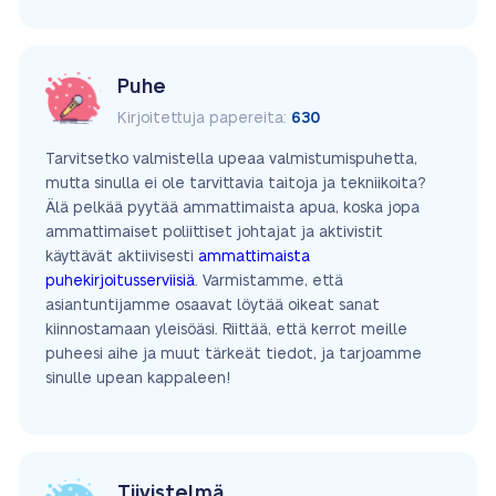
Puhe
Kirjoitettuja papereita:
630
Tarvitsetko valmistella upeaa valmistumispuhetta,
mutta sinulla ei ole tarvittavia taitoja ja tekniikoita?
Älä pelkää pyytää ammattimaista apua, koska jopa
ammattimaiset poliittiset johtajat ja aktivistit
käyttävät aktiivisesti
ammattimaista
puhekirjoitusserviisiä
. Varmistamme, että
asiantuntijamme osaavat löytää oikeat sanat
kiinnostamaan yleisöäsi. Riittää, että kerrot meille
puheesi aihe ja muut tärkeät tiedot, ja tarjoamme
sinulle upean kappaleen!
Tiivistelmä