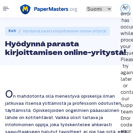
An
error
has
occu
/
Koti
Hyödynnä parasta kirjoittamisen online-yritystä!
whil
proc
Hyödynnä parasta
your
kirjoittamisen online-yritystä!
reque
Plea
try
again
later
or
O
cont
n mahdotonta olla menestyvä opiskelija ilman
our
jatkuvaa itsensä ylittämistä ja professorin odotusten
supp
täyttämistä. Opiskelijoiden ongelmien pääasiallinen
team
lähde on kotitehtävät. Vaikka olisit taitava ja
Error
intohimoinen oppija, joka työskentelee ahkerasti
code
error:
saavuttaakseen halutut tavoitteet, ei ole tae siitä, että