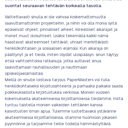
suoritat seuraavan tehtävän korkealla tasolla.
Valitettavasti sinulla ei ole vahvaa koskemattomuutta
saavuttamattomiin projekteihin, ja niihin voi olla monia syitä:
epäselvät ohjeet, pinnalliset aiheet, kiireelliset aikarajat ja
monet muut olosuhteet. Lisäksi tekemällä kaikki nämä
haastavat akateemiset tehtävät, uhraat merkittävästi
henkilökohtaisen ja sosiaalisen elämäsi. Kun aikaraja on
päättynyt ja et tiedä, miten löydät ulospääsyn, sinun täytyy
etsiä vaihtoehtoisia ratkaisuja, jotka auttavat sinua
saavuttamaan rauhallisuuden ja nauttimaan
opiskelijaelämästäsi.
Meillä on sinulle loistava tarjous. PaperMasters voi tulla
henkilökohtaiseksi kirjoitussihteerisi ja parhaaksi paikaksi saada
poikkeuksellista kirjoitustukea verkossa. Monien vuosien
kokemuksella akateemisessa kirjoittamisessa tiedämme, miltä
tuntuu taistella monien vaikeiden tehtävien kanssa
kasvotusten ilman apua. Tulemme luotettavaksi ystävänne
akateemisessa kirjoittamisessa, otamme huomioon jokaisen
pyynnönne ja tarjoamme teille todella hämmästyttäviä