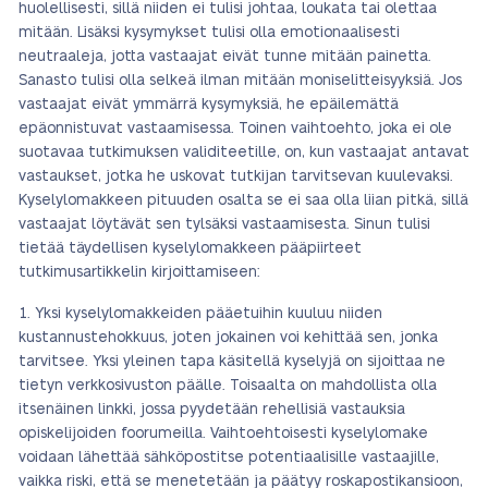
huolellisesti, sillä niiden ei tulisi johtaa, loukata tai olettaa
mitään. Lisäksi kysymykset tulisi olla emotionaalisesti
neutraaleja, jotta vastaajat eivät tunne mitään painetta.
Sanasto tulisi olla selkeä ilman mitään moniselitteisyyksiä. Jos
vastaajat eivät ymmärrä kysymyksiä, he epäilemättä
epäonnistuvat vastaamisessa. Toinen vaihtoehto, joka ei ole
suotavaa tutkimuksen validiteetille, on, kun vastaajat antavat
vastaukset, jotka he uskovat tutkijan tarvitsevan kuulevaksi.
Kyselylomakkeen pituuden osalta se ei saa olla liian pitkä, sillä
vastaajat löytävät sen tylsäksi vastaamisesta. Sinun tulisi
tietää täydellisen kyselylomakkeen pääpiirteet
tutkimusartikkelin kirjoittamiseen:
Yksi kyselylomakkeiden pääetuihin kuuluu niiden
kustannustehokkuus, joten jokainen voi kehittää sen, jonka
tarvitsee. Yksi yleinen tapa käsitellä kyselyjä on sijoittaa ne
tietyn verkkosivuston päälle. Toisaalta on mahdollista olla
itsenäinen linkki, jossa pyydetään rehellisiä vastauksia
opiskelijoiden foorumeilla. Vaihtoehtoisesti kyselylomake
voidaan lähettää sähköpostitse potentiaalisille vastaajille,
vaikka riski, että se menetetään ja päätyy roskapostikansioon,