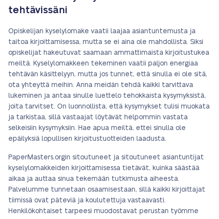
tehtävissäni
Opiskelijan kyselylomake vaatii laajaa asiantuntemusta ja
taitoa kirjoittamisessa, mutta se ei aina ole mahdollista. Siksi
opiskelijat hakeutuvat saamaan ammattimaista kirjoitustukea
meiltä. Kyselylomakkeen tekeminen vaatii paljon energiaa
tehtävän käsittelyyn, mutta jos tunnet, että sinulla ei ole sitä,
ota yhteyttä meihin. Anna meidän tehdä kaikki tarvittava
lukeminen ja antaa sinulle luettelo tehokkaista kysymyksistä,
joita tarvitset. On luonnollista, että kysymykset tulisi muokata
ja tarkistaa, sillä vastaajat löytävät helpommin vastata
selkeisiin kysymyksiin. Hae apua meiltä, ettei sinulla ole
epäilyksiä lopullisen kirjoitustuotteiden laadusta.
PaperMasters.orgin sitoutuneet ja sitoutuneet asiantuntijat
kyselylomakkeiden kirjoittamisessa tietävät, kuinka säästää
aikaa ja auttaa sinua tekemään tutkimusta aiheesta.
Palvelumme tunnetaan osaamisestaan, sillä kaikki kirjoittajat
tiimissä ovat päteviä ja koulutettuja vastaavasti.
Henkilökohtaiset tarpeesi muodostavat perustan työmme