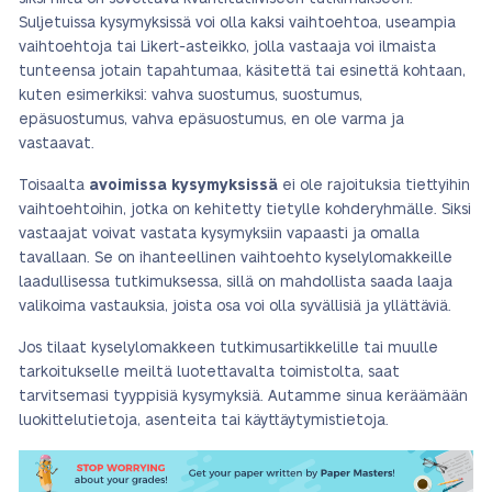
Suljetuissa kysymyksissä voi olla kaksi vaihtoehtoa, useampia
vaihtoehtoja tai Likert-asteikko, jolla vastaaja voi ilmaista
tunteensa jotain tapahtumaa, käsitettä tai esinettä kohtaan,
kuten esimerkiksi: vahva suostumus, suostumus,
epäsuostumus, vahva epäsuostumus, en ole varma ja
vastaavat.
Toisaalta
avoimissa kysymyksissä
ei ole rajoituksia tiettyihin
vaihtoehtoihin, jotka on kehitetty tietylle kohderyhmälle. Siksi
vastaajat voivat vastata kysymyksiin vapaasti ja omalla
tavallaan. Se on ihanteellinen vaihtoehto kyselylomakkeille
laadullisessa tutkimuksessa, sillä on mahdollista saada laaja
valikoima vastauksia, joista osa voi olla syvällisiä ja yllättäviä.
Jos tilaat kyselylomakkeen tutkimusartikkelille tai muulle
tarkoitukselle meiltä luotettavalta toimistolta, saat
tarvitsemasi tyyppisiä kysymyksiä. Autamme sinua keräämään
luokittelutietoja, asenteita tai käyttäytymistietoja.