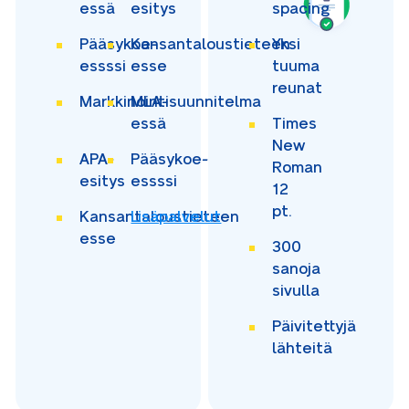
essä
esitys
spacing
Pääsykoe-
Kansantaloustieteen
Yksi
essssi
esse
tuuma
reunat
Markkinointisuunnitelma
MLA-
essä
Times
New
APA-
Pääsykoe-
Roman
esitys
essssi
12
pt.
Kansantaloustieteen
Lisäpalvelut
esse
300
sanoja
sivulla
Päivitettyjä
lähteitä