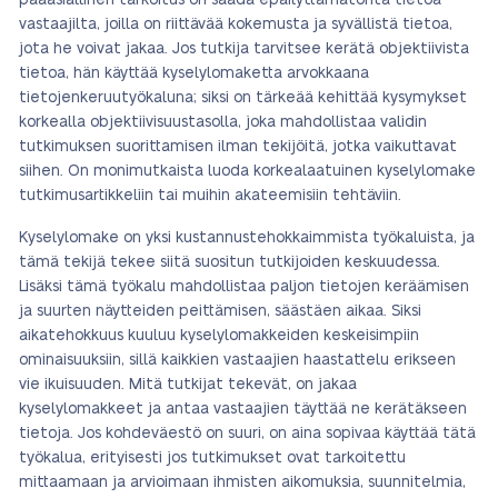
pääasiallinen tarkoitus on saada epäilyttämätöntä tietoa
vastaajilta, joilla on riittävää kokemusta ja syvällistä tietoa,
jota he voivat jakaa. Jos tutkija tarvitsee kerätä objektiivista
tietoa, hän käyttää kyselylomaketta arvokkaana
tietojenkeruutyökaluna; siksi on tärkeää kehittää kysymykset
korkealla objektiivisuustasolla, joka mahdollistaa validin
tutkimuksen suorittamisen ilman tekijöitä, jotka vaikuttavat
siihen. On monimutkaista luoda korkealaatuinen kyselylomake
tutkimusartikkeliin tai muihin akateemisiin tehtäviin.
Kyselylomake on yksi kustannustehokkaimmista työkaluista, ja
tämä tekijä tekee siitä suositun tutkijoiden keskuudessa.
Lisäksi tämä työkalu mahdollistaa paljon tietojen keräämisen
ja suurten näytteiden peittämisen, säästäen aikaa. Siksi
aikatehokkuus kuuluu kyselylomakkeiden keskeisimpiin
ominaisuuksiin, sillä kaikkien vastaajien haastattelu erikseen
vie ikuisuuden. Mitä tutkijat tekevät, on jakaa
kyselylomakkeet ja antaa vastaajien täyttää ne kerätäkseen
tietoja. Jos kohdeväestö on suuri, on aina sopivaa käyttää tätä
työkalua, erityisesti jos tutkimukset ovat tarkoitettu
mittaamaan ja arvioimaan ihmisten aikomuksia, suunnitelmia,