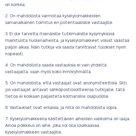
on korkea.
On mahdollista varmistaa kyselylomakkeiden
samanaikainen toimitus eri potentiaalisille vastaajille.
Ei ole tarvetta itsenäisille tutkimuksille kysymyksissä
mainituista huolenaiheista, ja kyselylomakkeet voivat säästää
paljon aikaa. Näin tutkija voi saada tarvittavat tulokset hyvin
nopeasti.
On mahdollista saada vastauksia ei vain yhdeltä
vastaajalta, vaan myös koko ihmisryhmältä.
On mahdollista, että vastaajat ovat anonymiteettisiä. Silti,
jos vastaajat antavat sähköpostiosoitteensa tutkijalle, tätä
tietoa ei koskaan paljasteta kolmansille osapuolille.
Vastaukset ovat erilaisia, ja niitä on mahdollista sopia.
Kyselylomakkeella käsiteltävien aiheiden valikoima on laaja.
Ainoa poikkeus on aihe, joka voi olla loukkaavaa
kyselylomakkeen vastaajille.