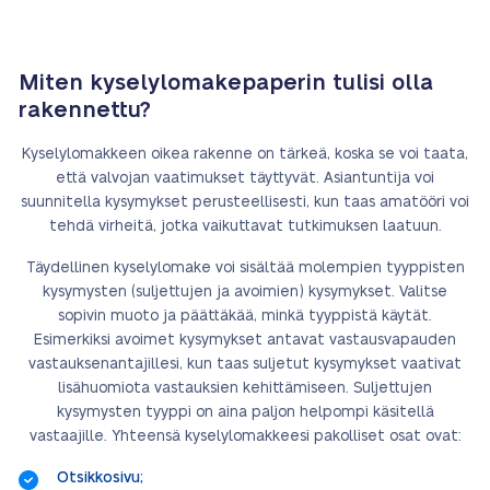
Miten kyselylomakepaperin tulisi olla
rakennettu?
Kyselylomakkeen oikea rakenne on tärkeä, koska se voi taata,
että valvojan vaatimukset täyttyvät. Asiantuntija voi
suunnitella kysymykset perusteellisesti, kun taas amatööri voi
tehdä virheitä, jotka vaikuttavat tutkimuksen laatuun.
Täydellinen kyselylomake voi sisältää molempien tyyppisten
kysymysten (suljettujen ja avoimien) kysymykset. Valitse
sopivin muoto ja päättäkää, minkä tyyppistä käytät.
Esimerkiksi avoimet kysymykset antavat vastausvapauden
vastauksenantajillesi, kun taas suljetut kysymykset vaativat
lisähuomiota vastauksien kehittämiseen. Suljettujen
kysymysten tyyppi on aina paljon helpompi käsitellä
vastaajille. Yhteensä kyselylomakkeesi pakolliset osat ovat:
Otsikkosivu;