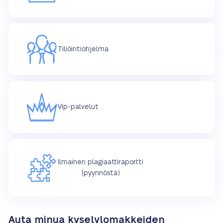
Tiliöintiohjelma
Vip-palvelut
Ilmainen plagiaattiraportti
(pyynnöstä)
Auta minua kyselylomakkeiden