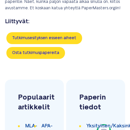
paperille. Näet, kuinka paljon vapaata aikaa sinulla on, kiitos
avustamme. Et koskaan katua yhteyttä PaperMasters.orgiin!
Liittyvät:
Tutkimusesityksen esseen aiheet
Osta tutkimuspapereita
Populaarit
Paperin
artikkelit
tiedot
MLA-
APA-
Yksityinen/Kaksin