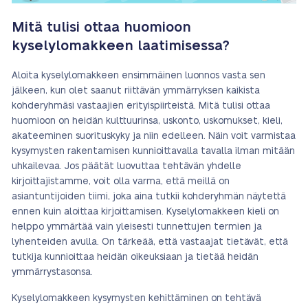
Mitä tulisi ottaa huomioon
kyselylomakkeen laatimisessa?
Aloita kyselylomakkeen ensimmäinen luonnos vasta sen
jälkeen, kun olet saanut riittävän ymmärryksen kaikista
kohderyhmäsi vastaajien erityispiirteistä. Mitä tulisi ottaa
huomioon on heidän kulttuurinsa, uskonto, uskomukset, kieli,
akateeminen suorituskyky ja niin edelleen. Näin voit varmistaa
kysymysten rakentamisen kunnioittavalla tavalla ilman mitään
uhkailevaa. Jos päätät luovuttaa tehtävän yhdelle
kirjoittajistamme, voit olla varma, että meillä on
asiantuntijoiden tiimi, joka aina tutkii kohderyhmän näytettä
ennen kuin aloittaa kirjoittamisen. Kyselylomakkeen kieli on
helppo ymmärtää vain yleisesti tunnettujen termien ja
lyhenteiden avulla. On tärkeää, että vastaajat tietävät, että
tutkija kunnioittaa heidän oikeuksiaan ja tietää heidän
ymmärrystasonsa.
Kyselylomakkeen kysymysten kehittäminen on tehtävä