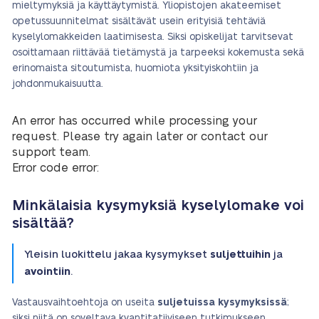
mieltymyksiä ja käyttäytymistä. Yliopistojen akateemiset
opetussuunnitelmat sisältävät usein erityisiä tehtäviä
kyselylomakkeiden laatimisesta. Siksi opiskelijat tarvitsevat
osoittamaan riittävää tietämystä ja tarpeeksi kokemusta sekä
erinomaista sitoutumista, huomiota yksityiskohtiin ja
johdonmukaisuutta.
An error has occurred while processing your
request. Please try again later or contact our
support team.
Error code error:
Minkälaisia kysymyksiä kyselylomake voi
sisältää?
Yleisin luokittelu jakaa kysymykset
suljettuihin
ja
avointiin
.
Vastausvaihtoehtoja on useita
suljetuissa kysymyksissä
;
siksi niitä on soveltava kvantitatiiviseen tutkimukseen.