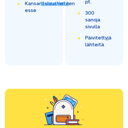
pt.
Kansantaloustieteen
Lisäpalvelut
esse
300
sanoja
sivulla
Päivitettyjä
lähteitä