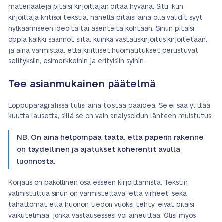
materiaaleja pitäisi kirjoittajan pitää hyvänä. Silti, kun
kirjoittaja kritisoi tekstiä, hänellä pitäisi aina olla validit syyt
hylkäämiseen ideoita tai asenteita kohtaan. Sinun pitäisi
oppia kaikki säännöt siitä, kuinka vastauskirjoitus kirjoitetaan,
ja aina varmistaa, että kriittiset huomautukset perustuvat
selityksiin, esimerkkeihin ja erityisiin syihin.
Tee asianmukainen päätelmä
Loppuparagrafissa tulisi aina toistaa pääidea. Se ei saa ylittää
kuutta lausetta, sillä se on vain analysoidun lähteen muistutus.
NB: On aina helpompaa taata, että paperin rakenne
on täydellinen ja ajatukset koherentit avulla
luonnosta.
Korjaus on pakollinen osa esseen kirjoittamista. Tekstin
valmistuttua sinun on varmistettava, että virheet, sekä
tahattomat että huonon tiedon vuoksi tehty, eivät pilaisi
vaikutelmaa, jonka vastausessesi voi aiheuttaa. Olisi myös