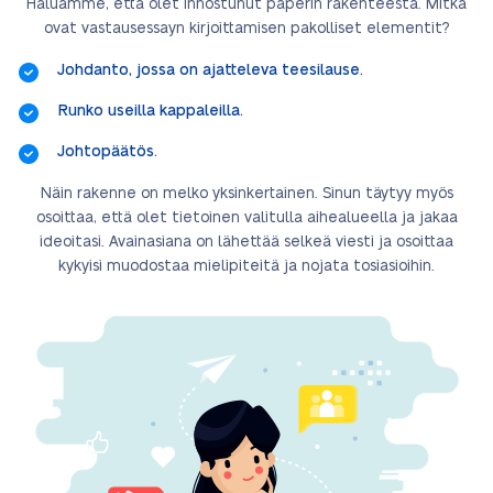
Haluamme, että olet innostunut paperin rakenteesta. Mitkä
ovat vastausessayn kirjoittamisen pakolliset elementit?
Johdanto, jossa on ajatteleva teesilause.
Runko useilla kappaleilla.
Johtopäätös.
Näin rakenne on melko yksinkertainen. Sinun täytyy myös
osoittaa, että olet tietoinen valitulla aihealueella ja jakaa
ideoitasi. Avainasiana on lähettää selkeä viesti ja osoittaa
kykyisi muodostaa mielipiteitä ja nojata tosiasioihin.