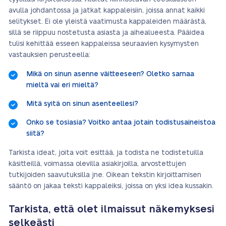
avulla johdantossa ja jatkat kappaleisiin, joissa annat kaikki
selitykset. Ei ole yleistä vaatimusta kappaleiden määrästä,
sillä se riippuu nostetusta asiasta ja aihealueesta. Pääidea
tulisi kehittää esseen kappaleissa seuraavien kysymysten
vastauksien perusteella:
Mikä on sinun asenne väitteeseen? Oletko samaa
mieltä vai eri mieltä?
Mitä syitä on sinun asenteellesi?
Onko se tosiasia? Voitko antaa jotain todistusaineistoa
siitä?
Tarkista ideat, joita voit esittää, ja todista ne todistetuilla
käsitteillä, voimassa olevilla asiakirjoilla, arvostettujen
tutkijoiden saavutuksilla jne. Oikean tekstin kirjoittamisen
sääntö on jakaa teksti kappaleiksi, joissa on yksi idea kussakin.
Tarkista, että olet ilmaissut näkemyksesi
selkeästi