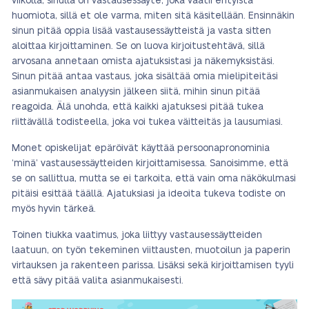
viikolla, sinulla on vastausessäyte, joka vaatii erityistä
huomiota, sillä et ole varma, miten sitä käsitellään. Ensinnäkin
sinun pitää oppia lisää vastausessäytteistä ja vasta sitten
aloittaa kirjoittaminen. Se on luova kirjoitustehtävä, sillä
arvosana annetaan omista ajatuksistasi ja näkemyksistäsi.
Sinun pitää antaa vastaus, joka sisältää omia mielipiteitäsi
asianmukaisen analyysin jälkeen siitä, mihin sinun pitää
reagoida. Älä unohda, että kaikki ajatuksesi pitää tukea
riittävällä todisteella, joka voi tukea väitteitäs ja lausumiasi.
Monet opiskelijat epäröivät käyttää persoonapronominia
‘minä’ vastausessäytteiden kirjoittamisessa. Sanoisimme, että
se on sallittua, mutta se ei tarkoita, että vain oma näkökulmasi
pitäisi esittää täällä. Ajatuksiasi ja ideoita tukeva todiste on
myös hyvin tärkeä.
Toinen tiukka vaatimus, joka liittyy vastausessäytteiden
laatuun, on työn tekeminen viittausten, muotoilun ja paperin
virtauksen ja rakenteen parissa. Lisäksi sekä kirjoittamisen tyyli
että sävy pitää valita asianmukaisesti.