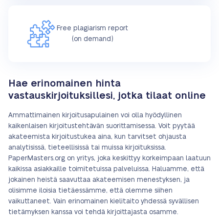
Free plagiarism report
(on demand)
Hae erinomainen hinta
vastauskirjoituksillesi, jotka tilaat online
Ammattimainen kirjoitusapulainen voi olla hyödyllinen
kaikenlaisen kirjoitustehtävän suorittamisessa. Voit pyytää
akateemista kirjoitustukea aina, kun tarvitset ohjausta
analytisissä, tieteellisissä tai muissa kirjoituksissa.
PaperMasters.org on yritys, joka keskittyy korkeimpaan laatuun
kaikissa asiakkaille toimitetuissa palveluissa. Haluamme, että
jokainen heistä saavuttaa akateemisen menestyksen, ja
olisimme iloisia tietäessämme, että olemme siihen
vaikuttaneet. Vain erinomainen kielitaito yhdessä syvällisen
tietämyksen kanssa voi tehdä kirjoittajasta osamme.