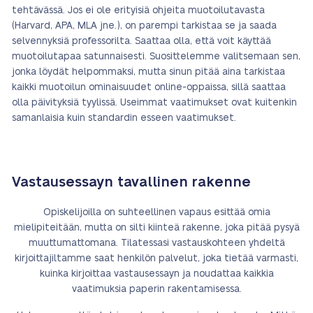
tehtävässä. Jos ei ole erityisiä ohjeita muotoilutavasta
(Harvard, APA, MLA jne.), on parempi tarkistaa se ja saada
selvennyksiä professorilta. Saattaa olla, että voit käyttää
muotoilutapaa satunnaisesti. Suosittelemme valitsemaan sen,
jonka löydät helpommaksi, mutta sinun pitää aina tarkistaa
kaikki muotoilun ominaisuudet online-oppaissa, sillä saattaa
olla päivityksiä tyylissä. Useimmat vaatimukset ovat kuitenkin
samanlaisia kuin standardin esseen vaatimukset.
Vastausessayn tavallinen rakenne
Opiskelijoilla on suhteellinen vapaus esittää omia
mielipiteitään, mutta on silti kiinteä rakenne, joka pitää pysyä
muuttumattomana. Tilatessasi vastauskohteen yhdeltä
kirjoittajiltamme saat henkilön palvelut, joka tietää varmasti,
kuinka kirjoittaa vastausessayn ja noudattaa kaikkia
vaatimuksia paperin rakentamisessa.