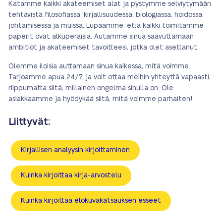
Katamme kaikki akateemiset alat ja pystymme selviytymään
tehtävistä filosofiassa, kirjallisuudessa, biologiassa, hoidossa,
johtamisessa ja muissa. Lupaamme, että kaikki toimitamme
paperit ovat alkuperäisiä. Autamme sinua saavuttamaan
ambitiot ja akateemiset tavoitteesi, jotka olet asettanut.
Olemme iloisia auttamaan sinua kaikessa, mitä voimme.
Tarjoamme apua 24/7, ja voit ottaa meihin yhteyttä vapaasti,
riippumatta siitä, millainen ongelma sinulla on. Ole
asiakkaamme ja hyödykää siitä, mitä voimme parhaiten!
Liittyvät:
Kirjallisen analyysin kirjoittaminen
Kuinka kirjoittaa kirja-arvostelu
Kuinka kirjoittaa elokuvakatsauksen esseet