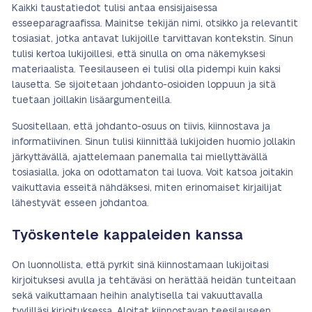
Kaikki taustatiedot tulisi antaa ensisijaisessa
esseeparagraafissa. Mainitse tekijän nimi, otsikko ja relevantit
tosiasiat, jotka antavat lukijoille tarvittavan kontekstin. Sinun
tulisi kertoa lukijoillesi, että sinulla on oma näkemyksesi
materiaalista. Teesilauseen ei tulisi olla pidempi kuin kaksi
lausetta. Se sijoitetaan johdanto-osioiden loppuun ja sitä
tuetaan joillakin lisäargumenteilla.
Suositellaan, että johdanto-osuus on tiivis, kiinnostava ja
informatiivinen. Sinun tulisi kiinnittää lukijoiden huomio jollakin
järkyttävällä, ajattelemaan panemalla tai miellyttävällä
tosiasialla, joka on odottamaton tai luova. Voit katsoa joitakin
vaikuttavia esseitä nähdäksesi, miten erinomaiset kirjailijat
lähestyvät esseen johdantoa.
Työskentele kappaleiden kanssa
On luonnollista, että pyrkit sinä kiinnostamaan lukijoitasi
kirjoituksesi avulla ja tehtäväsi on herättää heidän tunteitaan
sekä vaikuttamaan heihin analytisella tai vakuuttavalla
tyylilläsi kirjoituksessa. Aloitat kiinnostavan teesilauseen