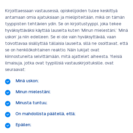
Kirjoittaessaan vastausessä, opiskelijoiden tulee keskittyä
antamaan omia ajatuksiaan ja mielipiteitään, mikä on tämän
tyyppisten tehtävien ydin. Se on kirjoitustyyppi, joka tekee
hyväksyttäväksi käyttää lauseita kuten ‘Minun mielestäni,’ ‘Minä
uskon’ ja niin edelleen. Se ei ole vain hyväksyttävää, vaan
toivottavaa sisällyttää tällaisia lauseita, sillä ne osoittavat, että
se on henkilökohtainen reaktio. Näin lukijat ovat
kiinnostuneita selvittämään, mitä ajattelet aiheesta. Yleisiä
ilmaisuja, jotka ovat tyypillisiä vastauskirjoituksille, ovat
seuraavat:
Minä uskon;
Minun mielestäni;
Minusta tuntuu;
On mahdollista päätellä, että;
Epäilen;