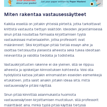
Miten rakentaa vastausessäytteet
Kaikilla esseillä on joitakin yhteisiä piirteitä, jotka tarkoittavat
kriittistä vastausta tiettyyn sisältöön. Ideoiden järjestämisessä
sinun pitää noudattaa formaalia kirjoittamisen tyyliä
vastauksissasi materiaaleihin, jotka professorit ovat
määränneet. Siksi kirjoittajan pitää tietää essayn aihe ja
osoittaa tietoisuutta yleisestä aiheesta sekä tukea ideoitaan
relevantilla ja validilla tiedoilla ja todisteilla.
Vastauskirjoitusten rakenne ei ole yleinen, sillä se riippuu
aiheesta ja opiskelijan kiinnostuksen kohteesta. Voisi olla
hyödyllistä katsoa joitakin erinomaisten esseiden esimerkkejä
etukäteen, jotta saisit ainakin jotakin ideaa siitä, miltä
vastausessäyte pitäisi näyttää.
Sinun pitää kiinnittää asianmukaista huomiota
vastausessäyteen kirjoittamisen muotoiluun, sillä professorit
määrittävät aina, minkä tyyliä pitää käyttää tietyssä