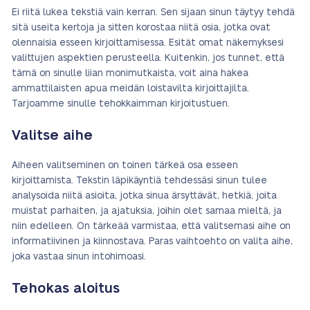
Ei riitä lukea tekstiä vain kerran. Sen sijaan sinun täytyy tehdä
sitä useita kertoja ja sitten korostaa niitä osia, jotka ovat
olennaisia esseen kirjoittamisessa. Esität omat näkemyksesi
valittujen aspektien perusteella. Kuitenkin, jos tunnet, että
tämä on sinulle liian monimutkaista, voit aina hakea
ammattilaisten apua meidän loistavilta kirjoittajilta.
Tarjoamme sinulle tehokkaimman kirjoitustuen.
Valitse aihe
Aiheen valitseminen on toinen tärkeä osa esseen
kirjoittamista. Tekstin läpikäyntiä tehdessäsi sinun tulee
analysoida niitä asioita, jotka sinua ärsyttävät, hetkiä, joita
muistat parhaiten, ja ajatuksia, joihin olet samaa mieltä, ja
niin edelleen. On tärkeää varmistaa, että valitsemasi aihe on
informatiivinen ja kiinnostava. Paras vaihtoehto on valita aihe,
joka vastaa sinun intohimoasi.
Tehokas aloitus