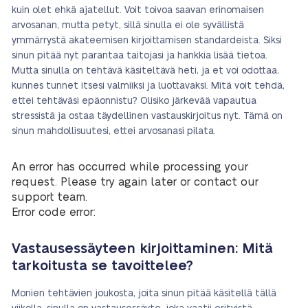
kuin olet ehkä ajatellut. Voit toivoa saavan erinomaisen
arvosanan, mutta petyt, sillä sinulla ei ole syvällistä
ymmärrystä akateemisen kirjoittamisen standardeista. Siksi
sinun pitää nyt parantaa taitojasi ja hankkia lisää tietoa.
Mutta sinulla on tehtävä käsiteltävä heti, ja et voi odottaa,
kunnes tunnet itsesi valmiiksi ja luottavaksi. Mitä voit tehdä,
ettei tehtäväsi epäonnistu? Olisiko järkevää vapautua
stressistä ja ostaa täydellinen vastauskirjoitus nyt. Tämä on
sinun mahdollisuutesi, ettei arvosanasi pilata.
An error has occurred while processing your
request. Please try again later or contact our
support team.
Error code error:
Vastausessäyteen kirjoittaminen: Mitä
tarkoitusta se tavoittelee?
Monien tehtävien joukosta, joita sinun pitää käsitellä tällä