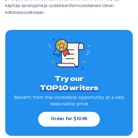
käyttää synonyymejä uudelleenformuloidaksesi idean
kokonaisuudessaan.
Try our
TOP10 writers
Benefit from the incredible
opportunity at a very
reasonable price
Order for $10.95