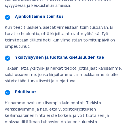
syvyydessä ja keskustelun aiheissa.
Ajankohtainen toimitus
Kun teet tilauksen, asetat viimeistään toimituspäivän. Ei
tarvitse huolehtia, että kirjoittajat ovat myöhässä. Työ
toimitetaan tilillesi heti, kun viimeistään toimituspäivä on
umpeutunut.
Yksityisyyden ja luottamuksellisuuden tae
Takaan, että yksityis- ja herkät tiedot, jotka jaat kanssamme,
sekä esseemme, jonka kirjoitamme tai muokkamme sinulle,
säilytetään turvallisesti ja suojattuna.
Edullisuus
Hinnamme ovat edullisempia kuin odotat. Tarkista
verkkosivumme ja näe, että yliopistokirjoituksen
keskimääräinen hinta ei ole korkea, ja voit tilata sen ja
maksaa siitä ilman tuhansien dollarien kulumista.