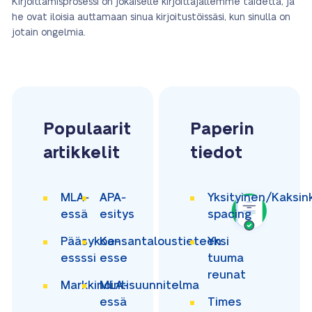
Kirjoittamisprosessi on jokaiselle kirjoittajallemme taidetta, ja
he ovat iloisia auttamaan sinua kirjoitustöissäsi, kun sinulla on
jotain ongelmia.
Populaarit
Paperin
artikkelit
tiedot
MLA-
APA-
Yksityinen/Kaksin
essä
esitys
spacing
Pääsykoe-
Kansantaloustieteen
Yksi
essssi
esse
tuuma
reunat
Markkinointisuunnitelma
MLA-
essä
Times