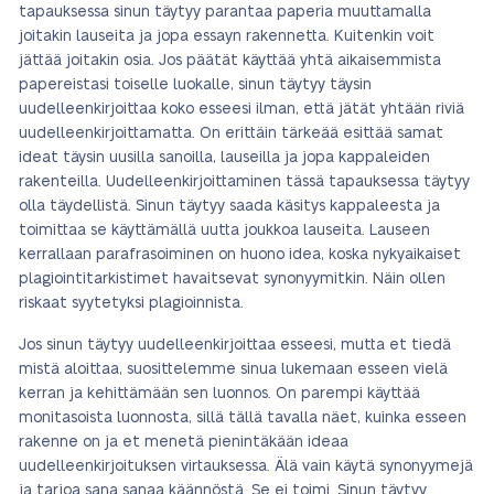
tapauksessa sinun täytyy parantaa paperia muuttamalla
joitakin lauseita ja jopa essayn rakennetta. Kuitenkin voit
jättää joitakin osia. Jos päätät käyttää yhtä aikaisemmista
papereistasi toiselle luokalle, sinun täytyy täysin
uudelleenkirjoittaa koko esseesi ilman, että jätät yhtään riviä
uudelleenkirjoittamatta. On erittäin tärkeää esittää samat
ideat täysin uusilla sanoilla, lauseilla ja jopa kappaleiden
rakenteilla. Uudelleenkirjoittaminen tässä tapauksessa täytyy
olla täydellistä. Sinun täytyy saada käsitys kappaleesta ja
toimittaa se käyttämällä uutta joukkoa lauseita. Lauseen
kerrallaan parafrasoiminen on huono idea, koska nykyaikaiset
plagiointitarkistimet havaitsevat synonyymitkin. Näin ollen
riskaat syytetyksi plagioinnista.
Jos sinun täytyy uudelleenkirjoittaa esseesi, mutta et tiedä
mistä aloittaa, suosittelemme sinua lukemaan esseen vielä
kerran ja kehittämään sen luonnos. On parempi käyttää
monitasoista luonnosta, sillä tällä tavalla näet, kuinka esseen
rakenne on ja et menetä pienintäkään ideaa
uudelleenkirjoituksen virtauksessa. Älä vain käytä synonyymejä
ja tarjoa sana sanaa käännöstä. Se ei toimi. Sinun täytyy