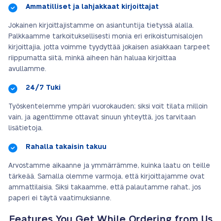
Ammatilliset ja lahjakkaat kirjoittajat
Jokainen kirjoittajistamme on asiantuntija tietyssä alalla.
Palkkaamme tarkoituksellisesti monia eri erikoistumisalojen
kirjoittajia, jotta voimme tyydyttää jokaisen asiakkaan tarpeet
riippumatta siitä, minkä aiheen hän haluaa kirjoittaa
avullamme.
24/7 Tuki
Työskentelemme ympäri vuorokauden; siksi voit tilata milloin
vain, ja agenttimme ottavat sinuun yhteyttä, jos tarvitaan
lisätietoja.
Rahalla takaisin takuu
Arvostamme aikaanne ja ymmärrämme, kuinka laatu on teille
tärkeää. Samalla olemme varmoja, että kirjoittajamme ovat
ammattilaisia. Siksi takaamme, että palautamme rahat, jos
paperi ei täytä vaatimuksianne.
Features You Get While Ordering from Us