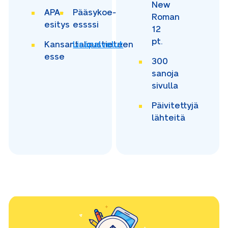
New
APA-
Pääsykoe-
Roman
esitys
essssi
12
pt.
Kansantaloustieteen
Lisäpalvelut
esse
300
sanoja
sivulla
Päivitettyjä
lähteitä