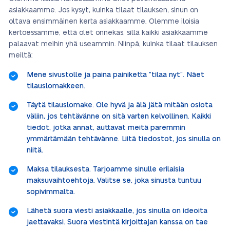
asiakkaamme. Jos kysyt, kuinka tilaat tilauksen, sinun on
oltava ensimmäinen kerta asiakkaamme. Olemme iloisia
kertoessamme, että olet onnekas, sillä kaikki asiakkaamme
palaavat meihin yhä useammin. Niinpä, kuinka tilaat tilauksen
meiltä:
Mene sivustolle ja paina painiketta ”tilaa nyt”. Näet
tilauslomakkeen.
Täytä tilauslomake. Ole hyvä ja älä jätä mitään osiota
väliin, jos tehtävänne on sitä varten kelvollinen. Kaikki
tiedot, jotka annat, auttavat meitä paremmin
ymmärtämään tehtävänne. Liitä tiedostot, jos sinulla on
niitä.
Maksa tilauksesta. Tarjoamme sinulle erilaisia
maksuvaihtoehtoja. Valitse se, joka sinusta tuntuu
sopivimmalta.
Lähetä suora viesti asiakkaalle, jos sinulla on ideoita
jaettavaksi. Suora viestintä kirjoittajan kanssa on tae