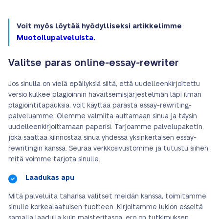
Voit myös löytää hyödylliseksi artikkelimme
Muotoilupalveluista
.
Valitse paras online-essay-rewriter
Jos sinulla on vielä epäilyksiä siitä, että uudelleenkirjoitettu
versio kulkee plagioinnin havaitsemisjärjestelmän läpi ilman
plagiointitapauksia, voit käyttää parasta essay-rewriting-
palveluamme. Olemme valmiita auttamaan sinua ja täysin
uudelleenkirjoittamaan paperisi. Tarjoamme palvelupaketin,
joka saattaa kiinnostaa sinua yhdessä yksinkertaisen essay-
rewritingin kanssa. Seuraa verkkosivustomme ja tutustu siihen,
mitä voimme tarjota sinulle.
Laadukas apu
Mitä palveluita tahansa valitset meidän kanssa, toimitamme
sinulle korkealaatuisen tuotteen. Kirjoitamme lukion esseitä
samalla laadulla kuin maisteritasoa, ero on tutkimuksen