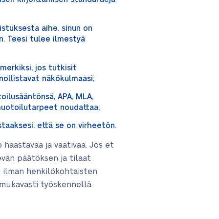
istuksesta aihe, sinun on
. Teesi tulee ilmestyä
erkiksi, jos tutkisit
nollistavat näkökulmaasi;
toilusääntönsä, APA, MLA,
 muotoilutarpeet noudattaa;
staaksesi, että se on virheetön.
 haastavaa ja vaativaa. Jos et
vän päätöksen ja tilaat
i ilman henkilökohtaisten
 mukavasti työskennellä