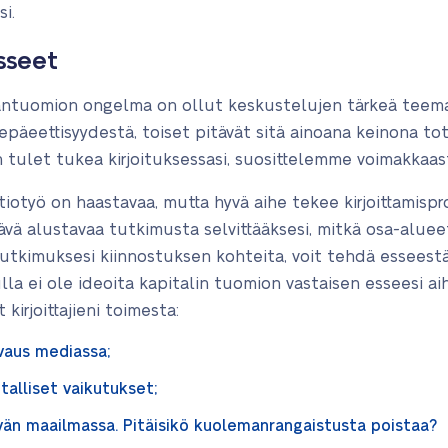
i.
sseet
mantuomion ongelma on ollut keskustelujen tärkeä teema 
päeettisyydestä, toiset pitävät sitä ainoana keinona t
 tulet tukea kirjoituksessasi, suosittelemme voimakkaasti
otyö on haastavaa, mutta hyvä aihe tekee kirjoittamispro
vä alustavaa tutkimusta selvittääksesi, mitkä osa-alueet
tutkimuksesi kiinnostuksen kohteita, voit tehdä esseestäs
nulla ei ole ideoita kapitalin tuomion vastaisen esseesi ai
kirjoittajieni toimesta:
vaus mediassa;
alliset vaikutukset;
ivän maailmassa. Pitäisikö kuolemanrangaistusta poistaa?