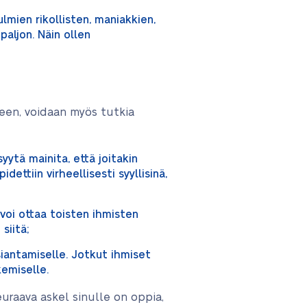
mien rikollisten, maniakkien,
paljon. Näin ollen
seen, voidaan myös tutkia
yytä mainita, että joitakin
dettiin virheellisesti syyllisinä,
 voi ottaa toisten ihmisten
siitä;
siantamiselle. Jotkut ihmiset
emiselle.
raava askel sinulle on oppia,