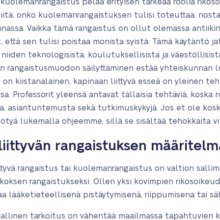
ä kuolemanrangaistus pelaa erityisen tärkeää roolia rikoso
siitä, onko kuolemanrangaistuksen tulisi toteuttaa, nosta
assa. Vaikka tämä rangaistus on ollut olemassa antiikin 
 että sen tulisi poistaa monista syistä. Tämä käytäntö j
 niiden teknologisista, koulutuksellisista ja väestöllisis
än rangaistusmuodon säilyttäminen estää yhteiskunnan 
on kiistanalainen, kapinaan liittyvä esseä on yleinen te
ssa. Professorit yleensä antavat tällaisia tehtäviä, koska 
oja, asiantuntemusta sekä tutkimuskykyjä. Jos et ole kosk
ötyä lukemalla ohjeemme, sillä se sisältää tehokkaita vi
liittyvän rangaistuksen määritelm
ittyvä rangaistus tai kuolemanrangaistus on valtion sallim
ikoksen rangaistukseksi. Ollen yksi kovimpien rikosoikeu
a lääketieteellisenä pistäytymisenä, riippumisena tai s
llinen tarkoitus on vähentää maailmassa tapahtuvien ka