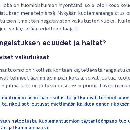
, joka on tuomioistuimen myöntämä, se ei ole rikosoikeud
tuksen menetelmänsä. Nykyään kuolemanrangaistus on 
ksen ilmeisten negatiivisten vaikutusten vuoksi. Kuiten
 jne. se käytetään edelleen laajalti.
ngaistuksen eduudet ja haitat?
iviset vaikutukset
mantuomio on rikollisia kohtaan käytettävistä rangaistuksi
 ovat tehneet äärimmäisimpiä rikoksia, voivat joutua kuo
n julma, sillä on joitakin positiivisia puolia. Löydä nämä 
mantuomio annetaan rikollisille, jotka ovat tehneet äärimm
a, rikolliset joutuvat miettimään kaikkea ennen rikoksen
maan helpotusta. Kuolemantuomion täytäntöönpano tuo uh
vat jatkaa elämäänsä;