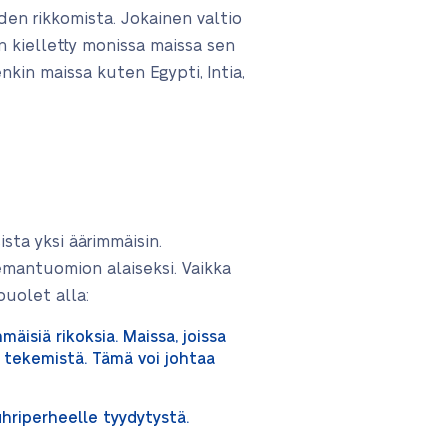
en rikkomista. Jokainen valtio
kielletty monissa maissa sen
kin maissa kuten Egypti, Intia,
sta yksi äärimmäisin.
lemantuomion alaiseksi. Vaikka
puolet alla:
äisiä rikoksia. Maissa, joissa
 tekemistä. Tämä voi johtaa
riperheelle tyydytystä.