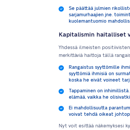
Se päättää julmien rikolli
sarjamurhaajien jne. toimin
kuolemantuomio mahdollist
Kapitalismin haitalliset
Yhdessä ilmeisten positiiviste
merkittäviä haittoja tällä rangai
Rangaistus syyttömille ihmis
syyttömiä ihmisiä on surmatt
koska he eivät voineet tarj
Tappaminen on inhimillistä.
elämää, vaikka he olisivatk
Ei mahdollisuutta parantumi
voivat tehdä oikeat johtop
Nyt voit esittää näkemyksesi 