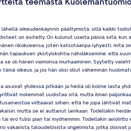
äytteitä teemasta Kuolemantuomi
hellä oikeudenkäynnin päättymistä, sillä kaikki todis
disteet on esitetty. On kulunut useita päiviä siitä, ku
 hänen rikokseensa, joten katsotaanpa lyhyesti, mitä on
ämän tapauksen yksityiskohtia nähdäksemme, että suunn
ja se oli hänen vaimonsa murhaaminen. Syytetty valehteli 
tämä oikeus, ja jos hän olisi ollut vähemmän huolimato
 asuivat yhdessä pitkään ja heillä oli kolme lasta yhde
yrittivät molemmat uudistaa sitä, mutta ilman paljonk
usaineistoa viittaavat siihen, että he jopa lähtivät ma
aisin, mutta se ei auttanut lainkaan. Todellakin heidän 
ai ero tulisi pian tai myöhemmin. Todellakin avioliitto e
si vakavista taloudellisista ongelmista, jotka olisivat 