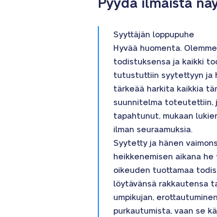
Pyydä ilmaista n
Syyttäjän loppupuhe
Hyvää huomenta. Olemme lä
todistuksensa ja kaikki to
tutustuttiin syytettyyn ja
tärkeää harkita kaikkia t
suunnitelma toteutettiin, 
tapahtunut, mukaan lukien 
ilman seuraamuksia.
Syytetty ja hänen vaimonsa
heikkenemisen aikana he 
oikeuden tuottamaa todist
löytävänsä rakkautensa tak
umpikujan, erottautuminen t
purkautumista, vaan se kär