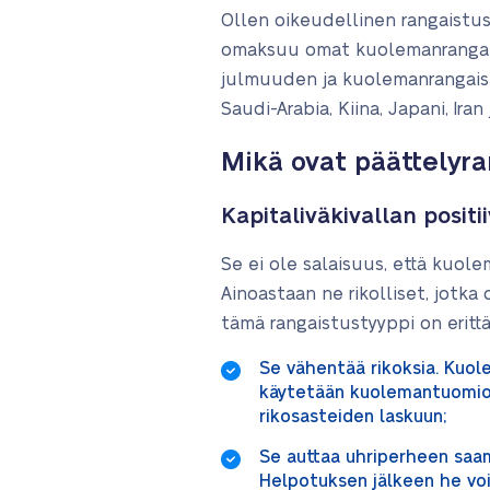
Ollen oikeudellinen rangaistus
omaksuu omat kuolemanrangais
julmuuden ja kuolemanrangaistu
Saudi-Arabia, Kiina, Japani, Iran
Mikä ovat päättelyra
Kapitaliväkivallan positi
Se ei ole salaisuus, että kuole
Ainoastaan ne rikolliset, jotka
tämä rangaistustyyppi on erittäi
Se vähentää rikoksia. Kuole
käytetään kuolemantuomioit
rikosasteiden laskuun;
Se auttaa uhriperheen saa
Helpotuksen jälkeen he voi