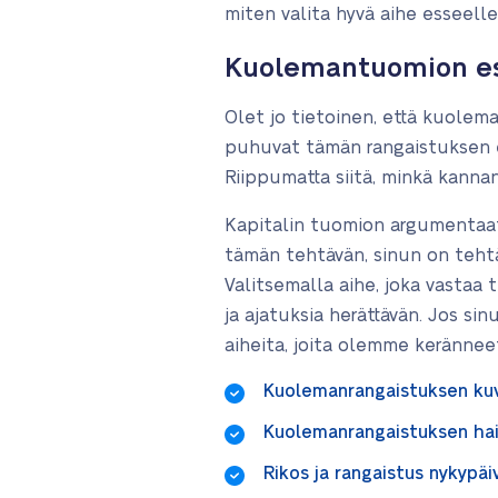
miten valita hyvä aihe esseelles
Kuolemantuomion e
Olet jo tietoinen, että kuole
puhuvat tämän rangaistuksen e
Riippumatta siitä, minkä kannan
Kapitalin tuomion argumentaati
tämän tehtävän, sinun on tehtä
Valitsemalla aihe, joka vastaa 
ja ajatuksia herättävän. Jos si
aiheita, joita olemme keränneet 
Kuolemanrangaistuksen ku
Kuolemanrangaistuksen hait
Rikos ja rangaistus nykypä