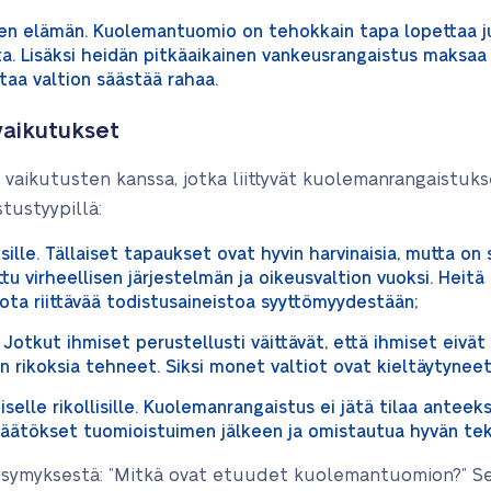
sten elämän. Kuolemantuomio on tehokkain tapa lopettaa jul
ta. Lisäksi heidän pitkäaikainen vankeusrangaistus maksaa 
aa valtion säästää rahaa.
 vaikutukset
n vaikutusten kanssa, jotka liittyvät kuolemanrangaistuk
stustyypillä:
ille. Tällaiset tapaukset ovat hyvin harvinaisia, mutta on s
u virheellisen järjestelmän ja oikeusvaltion vuoksi. Heitä pi
ota riittävää todistusaineistoa syyttömyydestään;
 Jotkut ihmiset perustellusti väittävät, että ihmiset eivät
in rikoksia tehneet. Siksi monet valtiot ovat kieltäytyneet 
selle rikollisille. Kuolemanrangaistus ei jätä tilaa anteek
äätökset tuomioistuimen jälkeen ja omistautua hyvän tek
kysymyksestä: ”Mitkä ovat etuudet kuolemantuomion?” Seu