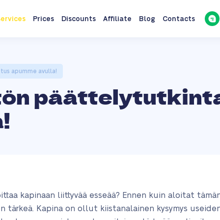
ervices
Prices
Discounts
Affiliate
Blog
Contacts
oitus apumme avulla!
ön päättelytutkinta
!
oittaa kapinaan liittyvää esseää? Ennen kuin aloitat tämä
on tärkeä. Kapina on ollut kiistanalainen kysymys useid