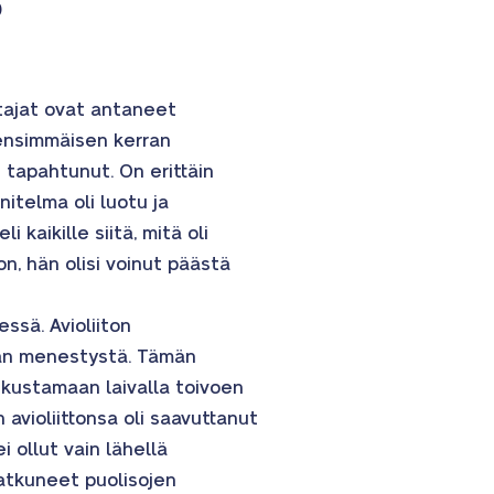
o
tajat ovat antaneet
n ensimmäisen kerran
 tapahtunut. On erittäin
itelma oli luotu ja
kaikille siitä, mitä oli
n, hän olisi voinut päästä
ssä. Avioliiton
aan menestystä. Tämän
tkustamaan laivalla toivoen
avioliittonsa oli saavuttanut
i ollut vain lähellä
jatkuneet puolisojen