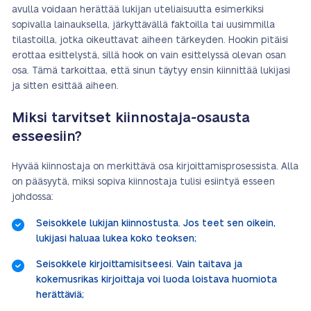
avulla voidaan herättää lukijan uteliaisuutta esimerkiksi
sopivalla lainauksella, järkyttävällä faktoilla tai uusimmilla
tilastoilla, jotka oikeuttavat aiheen tärkeyden. Hookin pitäisi
erottaa esittelystä, sillä hook on vain esittelyssä olevan osan
osa. Tämä tarkoittaa, että sinun täytyy ensin kiinnittää lukijasi
ja sitten esittää aiheen.
Miksi tarvitset kiinnostaja-osausta
esseesiin?
Hyvää kiinnostaja on merkittävä osa kirjoittamisprosessista. Alla
on pääsyytä, miksi sopiva kiinnostaja tulisi esiintyä esseen
johdossa:
Seisokkele lukijan kiinnostusta. Jos teet sen oikein,
lukijasi haluaa lukea koko teoksen;
Seisokkele kirjoittamisitseesi. Vain taitava ja
kokemusrikas kirjoittaja voi luoda loistava huomiota
herättäviä;