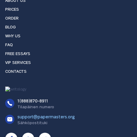
ABOUT US
PRICES
ORDER
BLOG
WHY US
FAQ
FREE ESSAYS
VIP SERVICES
CONTACTS
1(888)870-8911
Tilapäinen numero
support@papermasters.org
Sähköpostituki