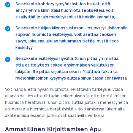
Seisokkele kohderytymyöntäsi. Jos haluat, että
erityisryhmä kiinnittäisi huomiota teoksellesi, voit
sisällyttää jotain merkityksellistä heidän kannalta;
Seisokkele lukijan kiinnostustason. Jos pystyt lisäämään
sopivan huomiota esittelyysi, voit asettaa teoksen
sävyn, joka saa lukijan haluamaan tietää, mistä teos
keskittyy;
Seisokkele esittelyysi hyvällä. Sinun pitää ymmärtää,
että esittelyteos tekee ensimmäisen vaikutuksen
lukijalle. Se pitää kirjoittaa oikein. Yllättävä fakta tai
mielenkiintoinen kysymys auttaa sinua tässä tehtävässä.
Voit nähdä, että hyvän huomiota herättävän tärkeys ei voida
aliarvioida. Jos ette riittävän kokemuksen ja ette teetä, miten
huomiota herättävät, sinun pitäisi tutkia joitakin menestyneitä
esimerkkejä huomiota herättävistä kirjoittamisessa lukemalla
akateemisia esseitä, jotka ovat saatavilla verkossa.
Ammatillinen Kirjoittamisen Apu