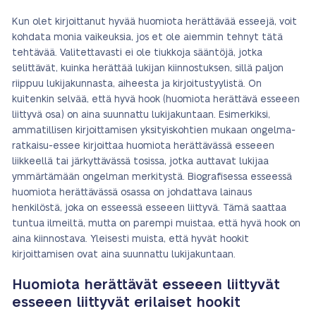
Kun olet kirjoittanut hyvää huomiota herättävää esseejä, voit
kohdata monia vaikeuksia, jos et ole aiemmin tehnyt tätä
tehtävää. Valitettavasti ei ole tiukkoja sääntöjä, jotka
selittävät, kuinka herättää lukijan kiinnostuksen, sillä paljon
riippuu lukijakunnasta, aiheesta ja kirjoitustyylistä. On
kuitenkin selvää, että hyvä hook (huomiota herättävä esseeen
liittyvä osa) on aina suunnattu lukijakuntaan. Esimerkiksi,
ammatillisen kirjoittamisen yksityiskohtien mukaan ongelma-
ratkaisu-essee kirjoittaa huomiota herättävässä esseeen
liikkeellä tai järkyttävässä tosissa, jotka auttavat lukijaa
ymmärtämään ongelman merkitystä. Biografisessa esseessä
huomiota herättävässä osassa on johdattava lainaus
henkilöstä, joka on esseessä esseeen liittyvä. Tämä saattaa
tuntua ilmeiltä, mutta on parempi muistaa, että hyvä hook on
aina kiinnostava. Yleisesti muista, että hyvät hookit
kirjoittamisen ovat aina suunnattu lukijakuntaan.
Huomiota herättävät esseeen liittyvät
esseeen liittyvät erilaiset hookit