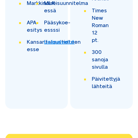
Markkinointisuunnitelma
MLA-
essä
Times
New
APA-
Pääsykoe-
Roman
esitys
essssi
12
pt.
Kansantaloustieteen
Lisäpalvelut
esse
300
sanoja
sivulla
Päivitettyjä
lähteitä