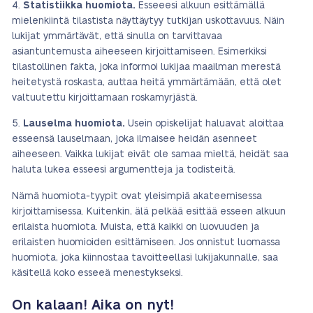
Statistiikka huomiota.
Esseeesi alkuun esittämällä
mielenkiintä tilastista näyttäytyy tutkijan uskottavuus. Näin
lukijat ymmärtävät, että sinulla on tarvittavaa
asiantuntemusta aiheeseen kirjoittamiseen. Esimerkiksi
tilastollinen fakta, joka informoi lukijaa maailman merestä
heitetystä roskasta, auttaa heitä ymmärtämään, että olet
valtuutettu kirjoittamaan roskamyrjästä.
Lauselma huomiota.
Usein opiskelijat haluavat aloittaa
esseensä lauselmaan, joka ilmaisee heidän asenneet
aiheeseen. Vaikka lukijat eivät ole samaa mieltä, heidät saa
haluta lukea esseesi argumentteja ja todisteitä.
Nämä huomiota-tyypit ovat yleisimpiä akateemisessa
kirjoittamisessa. Kuitenkin, älä pelkää esittää esseen alkuun
erilaista huomiota. Muista, että kaikki on luovuuden ja
erilaisten huomioiden esittämiseen. Jos onnistut luomassa
huomiota, joka kiinnostaa tavoitteellasi lukijakunnalle, saa
käsitellä koko esseeä menestykseksi.
On kalaan! Aika on nyt!