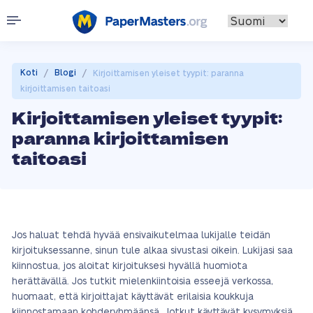
/
/
Koti
Blogi
Kirjoittamisen yleiset tyypit: paranna
kirjoittamisen taitoasi
Kirjoittamisen yleiset tyypit:
paranna kirjoittamisen
taitoasi
Jos haluat tehdä hyvää ensivaikutelmaa lukijalle teidän
kirjoituksessanne, sinun tule alkaa sivustasi oikein. Lukijasi saa
kiinnostua, jos aloitat kirjoituksesi hyvällä huomiota
herättävällä. Jos tutkit mielenkiintoisia esseejä verkossa,
huomaat, että kirjoittajat käyttävät erilaisia koukkuja
kiinnostamaan kohderyhmäänsä. Jotkut käyttävät kysymyksiä,