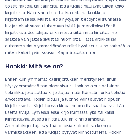
toiset faktoja tai tarinoita, jotta lukijat haluavat lukea koko
kirjoitusta. Näin, sinun tule tutkia erilaisia koukkuja
kirjoittamisessa. Muista, että nykyajan tietoyhteiskunnassa
lukijat eivät suostu lukemaan tylsiä ja merkityksetöntä
kirjoituksia. Jos lukijasi ei kiinnostu siitä, mitä kirjoitat, he
saattaa vain jättää sivustasi huomiotta. Tässä artikkelissa
autamme sinua ymmärtämään miksi hyvä koukku on tärkeää ja
miten keksi hyvän koukun. Käynnä aloitamme!
Hookki: Mitä se on?
Ennen kuin ymmärrät käsikirjoituksen merkityksen, sinun
täytyy ymmärtää sen olennaisuus. Hook on ainutlaatuinen
tekniikka, joka auttaa kirjoittajaa määrittämään, onko tekstiä
arvostettava. Hookin pituus ja luonne vaihtelevat riippuen
kirjoituksesta. Kirjoittaessa kirjaa, huomioita saattaa sisältää
useita sivuja. Lyhyessä esse kirjoittamassa, yksi tai kaksi
kiinnostavaa lausetta riittää lukijan kiinnittämiseksi.
Ammattikirjoittaja käyttää erilaisia kieliopillisia keinoja
varmistaakseen, että lukijat pysyvät kiinnostuneina. Hookin