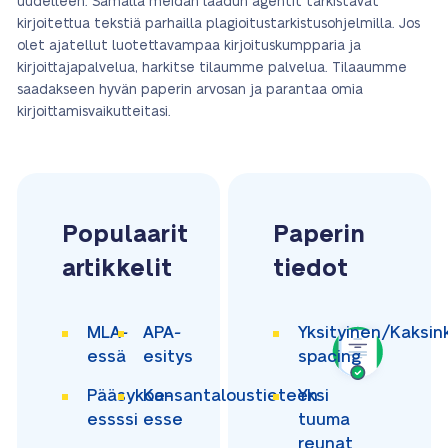
uudelleen. Samalla meidän laadun agentit tarkistavat
kirjoitettua tekstiä parhailla plagioitustarkistusohjelmilla. Jos
olet ajatellut luotettavampaa kirjoituskumpparia ja
kirjoittajapalvelua, harkitse tilaumme palvelua. Tilaaumme
saadakseen hyvän paperin arvosan ja parantaa omia
kirjoittamisvaikutteitasi.
Populaarit
Paperin
artikkelit
tiedot
MLA-
APA-
Yksityinen/Kaksin
essä
esitys
spacing
Pääsykoe-
Kansantaloustieteen
Yksi
essssi
esse
tuuma
reunat