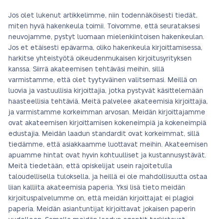
Jos olet lukenut artikkelimme, niin todennäköisesti tiedät,
miten hyvä hakenkeula toimii. Toivomme, että seurataksesi
neuvojamme, pystyt luomaan mielenkiintoisen hakenkeulan.
Jos et etäisesti epävarma, oliko hakenkeula kirjoittamisessa,
harkitse yhteistyötä oikeudenmukaisen kirjoitusyrityksen
kanssa. Siirrä akateemisen tehtäväsi meihin, sillä
varmistamme, että olet tyytyväinen valitsemasi. Meillä on
luovia ja vastuullisia kirjoittajia, jotka pystyvät käsittelemään
haasteellisia tehtäviä. Meitä palvelee akateemisia kirjoittajia,
ja varmistamme korkeimman arvosan. Meidän kirjoittajamme
ovat akateemisen kirjoittamisen kokeneimpiä ja kokeneimpiä
edustajia. Meidän laadun standardit ovat korkeimmat, sillä
tiedämme, että asiakkaamme luottavat meihin. Akateemisen
apuamme hintat ovat hyvin kohtuulliset ja kustannusystävät.
Meitä tiedetään, että opiskelijat usein rajoitetulla
taloudellisella tuloksella, ja heillä ei ole mahdollisuutta ostaa
liian kalliita akateemisia paperia. Yksi lisä tieto meidän
kirjoituspalvelumme on, että meidän kirjoittajat ei plagioi
paperia. Meidän asiantuntijat kirjoittavat jokaisen paperin