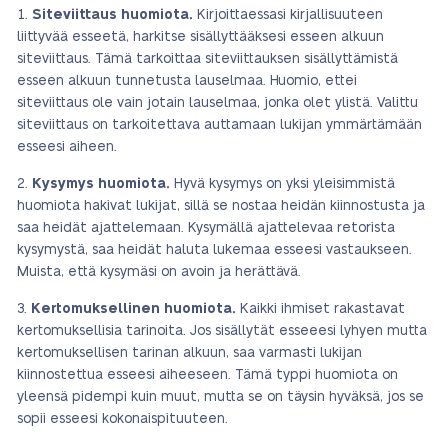
Siteviittaus huomiota.
Kirjoittaessasi kirjallisuuteen
liittyvää esseetä, harkitse sisällyttääksesi esseen alkuun
siteviittaus. Tämä tarkoittaa siteviittauksen sisällyttämistä
esseen alkuun tunnetusta lauselmaa. Huomio, ettei
siteviittaus ole vain jotain lauselmaa, jonka olet ylistä. Valittu
siteviittaus on tarkoitettava auttamaan lukijan ymmärtämään
esseesi aiheen.
Kysymys huomiota.
Hyvä kysymys on yksi yleisimmistä
huomiota hakivat lukijat, sillä se nostaa heidän kiinnostusta ja
saa heidät ajattelemaan. Kysymällä ajattelevaa retorista
kysymystä, saa heidät haluta lukemaa esseesi vastaukseen.
Muista, että kysymäsi on avoin ja herättävä.
Kertomuksellinen huomiota.
Kaikki ihmiset rakastavat
kertomuksellisia tarinoita. Jos sisällytät esseeesi lyhyen mutta
kertomuksellisen tarinan alkuun, saa varmasti lukijan
kiinnostettua esseesi aiheeseen. Tämä typpi huomiota on
yleensä pidempi kuin muut, mutta se on täysin hyväksä, jos se
sopii esseesi kokonaispituuteen.