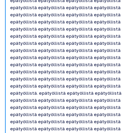
epätyöllistä epätyöllistä epätyöllistä epätyöllistä
epätyöllistä epätyöllistä epätyöllistä epätyöllistä
epätyöllistä epätyöllistä epätyöllistä epätyöllistä
epätyöllistä epätyöllistä epätyöllistä epätyöllistä
epätyöllistä epätyöllistä epätyöllistä epätyöllistä
epätyöllistä epätyöllistä epätyöllistä epätyöllistä
epätyöllistä epätyöllistä epätyöllistä epätyöllistä
epätyöllistä epätyöllistä epätyöllistä epätyöllistä
epätyöllistä epätyöllistä epätyöllistä epätyöllistä
epätyöllistä epätyöllistä epätyöllistä epätyöllistä
epätyöllistä epätyöllistä epätyöllistä epätyöllistä
epätyöllistä epätyöllistä epätyöllistä epätyöllistä
epätyöllistä epätyöllistä epätyöllistä epätyöllistä
epätyöllistä. epätyöllistä epätyöllistä epätyöllistä
epätyöllistä epätyöllistä epätyöllistä epätyöllistä
epätyöllistä epätyöllistä epätyöllistä epätyöllistä
epätyöllistä epätyöllistä epätyöllistä epätyöllistä
epätyöllistä epätyöllistä epätyöllistä epätyöllistä
epätyöllistä epätyöllistä epätyöllistä epätyöllistä