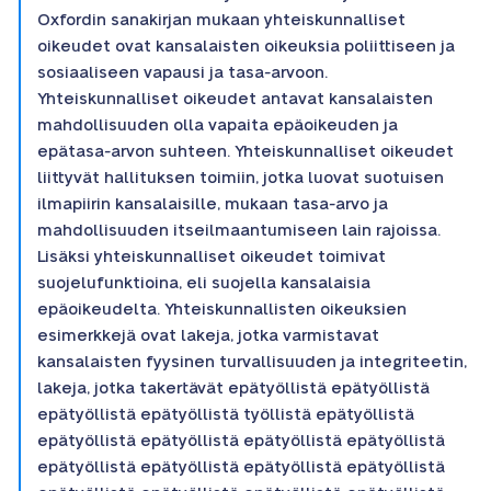
Oxfordin sanakirjan mukaan yhteiskunnalliset
oikeudet ovat kansalaisten oikeuksia poliittiseen ja
sosiaaliseen vapausi ja tasa-arvoon.
Yhteiskunnalliset oikeudet antavat kansalaisten
mahdollisuuden olla vapaita epäoikeuden ja
epätasa-arvon suhteen. Yhteiskunnalliset oikeudet
liittyvät hallituksen toimiin, jotka luovat suotuisen
ilmapiirin kansalaisille, mukaan tasa-arvo ja
mahdollisuuden itseilmaantumiseen lain rajoissa.
Lisäksi yhteiskunnalliset oikeudet toimivat
suojelufunktioina, eli suojella kansalaisia
epäoikeudelta. Yhteiskunnallisten oikeuksien
esimerkkejä ovat lakeja, jotka varmistavat
kansalaisten fyysinen turvallisuuden ja integriteetin,
lakeja, jotka takertävät epätyöllistä epätyöllistä
epätyöllistä epätyöllistä työllistä epätyöllistä
epätyöllistä epätyöllistä epätyöllistä epätyöllistä
epätyöllistä epätyöllistä epätyöllistä epätyöllistä