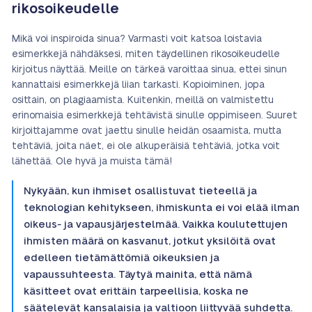
rikosoikeudelle
Mikä voi inspiroida sinua? Varmasti voit katsoa loistavia
esimerkkejä nähdäksesi, miten täydellinen rikosoikeudelle
kirjoitus näyttää. Meille on tärkeä varoittaa sinua, ettei sinun
kannattaisi esimerkkejä liian tarkasti. Kopioiminen, jopa
osittain, on plagiaamista. Kuitenkin, meillä on valmistettu
erinomaisia esimerkkejä tehtävistä sinulle oppimiseen. Suuret
kirjoittajamme ovat jaettu sinulle heidän osaamista, mutta
tehtäviä, joita näet, ei ole alkuperäisiä tehtäviä, jotka voit
lähettää. Ole hyvä ja muista tämä!
Nykyään, kun ihmiset osallistuvat tieteellä ja
teknologian kehitykseen, ihmiskunta ei voi elää ilman
oikeus- ja vapausjärjestelmää. Vaikka koulutettujen
ihmisten määrä on kasvanut, jotkut yksilöitä ovat
edelleen tietämättömiä oikeuksien ja
vapaussuhteesta. Täytyä mainita, että nämä
käsitteet ovat erittäin tarpeellisia, koska ne
säätelevät kansalaisia ja valtioon liittyvää suhdetta.