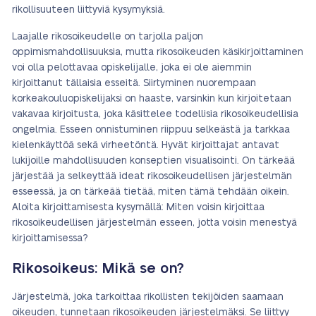
rikollisuuteen liittyviä kysymyksiä.
Laajalle rikosoikeudelle on tarjolla paljon
oppimismahdollisuuksia, mutta rikosoikeuden käsikirjoittaminen
voi olla pelottavaa opiskelijalle, joka ei ole aiemmin
kirjoittanut tällaisia esseitä. Siirtyminen nuorempaan
korkeakouluopiskelijaksi on haaste, varsinkin kun kirjoitetaan
vakavaa kirjoitusta, joka käsittelee todellisia rikosoikeudellisia
ongelmia. Esseen onnistuminen riippuu selkeästä ja tarkkaa
kielenkäyttöä sekä virheetöntä. Hyvät kirjoittajat antavat
lukijoille mahdollisuuden konseptien visualisointi. On tärkeää
järjestää ja selkeyttää ideat rikosoikeudellisen järjestelmän
esseessä, ja on tärkeää tietää, miten tämä tehdään oikein.
Aloita kirjoittamisesta kysymällä: Miten voisin kirjoittaa
rikosoikeudellisen järjestelmän esseen, jotta voisin menestyä
kirjoittamisessa?
Rikosoikeus: Mikä se on?
Järjestelmä, joka tarkoittaa rikollisten tekijöiden saamaan
oikeuden, tunnetaan rikosoikeuden järjestelmäksi. Se liittyy