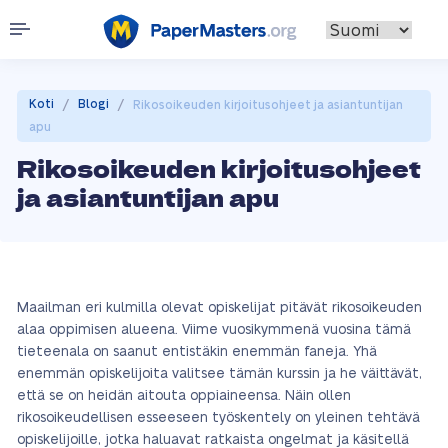
/
/
Koti
Blogi
Rikosoikeuden kirjoitusohjeet ja asiantuntijan
apu
Rikosoikeuden kirjoitusohjeet
ja asiantuntijan apu
Maailman eri kulmilla olevat opiskelijat pitävät rikosoikeuden
alaa oppimisen alueena. Viime vuosikymmenä vuosina tämä
tieteenala on saanut entistäkin enemmän faneja. Yhä
enemmän opiskelijoita valitsee tämän kurssin ja he väittävät,
että se on heidän aitouta oppiaineensa. Näin ollen
rikosoikeudellisen esseeseen työskentely on yleinen tehtävä
opiskelijoille, jotka haluavat ratkaista ongelmat ja käsitellä