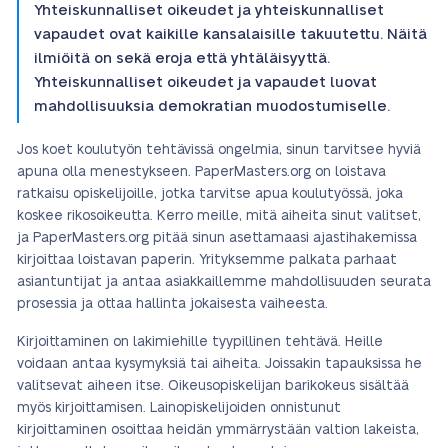
Yhteiskunnalliset oikeudet ja yhteiskunnalliset
vapaudet ovat kaikille kansalaisille takuutettu. Näitä
ilmiöitä on sekä eroja että yhtäläisyyttä.
Yhteiskunnalliset oikeudet ja vapaudet luovat
mahdollisuuksia demokratian muodostumiselle.
Jos koet koulutyön tehtävissä ongelmia, sinun tarvitsee hyviä
apuna olla menestykseen. PaperMasters.org on loistava
ratkaisu opiskelijoille, jotka tarvitse apua koulutyössä, joka
koskee rikosoikeutta. Kerro meille, mitä aiheita sinut valitset,
ja PaperMasters.org pitää sinun asettamaasi ajastihakemissa
kirjoittaa loistavan paperin. Yrityksemme palkata parhaat
asiantuntijat ja antaa asiakkaillemme mahdollisuuden seurata
prosessia ja ottaa hallinta jokaisesta vaiheesta.
Kirjoittaminen on lakimiehille tyypillinen tehtävä. Heille
voidaan antaa kysymyksiä tai aiheita. Joissakin tapauksissa he
valitsevat aiheen itse. Oikeusopiskelijan barikokeus sisältää
myös kirjoittamisen. Lainopiskelijoiden onnistunut
kirjoittaminen osoittaa heidän ymmärrystään valtion lakeista,