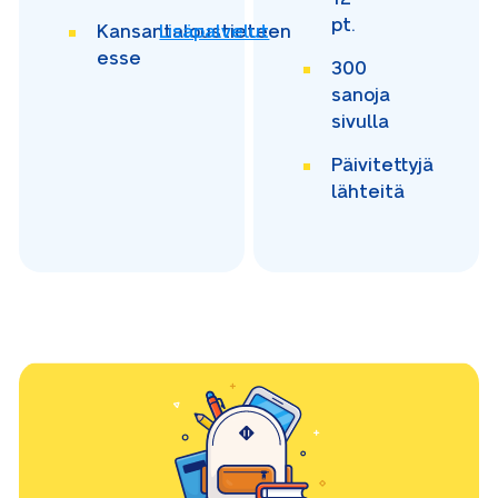
pt.
Kansantaloustieteen
Lisäpalvelut
esse
300
sanoja
sivulla
Päivitettyjä
lähteitä