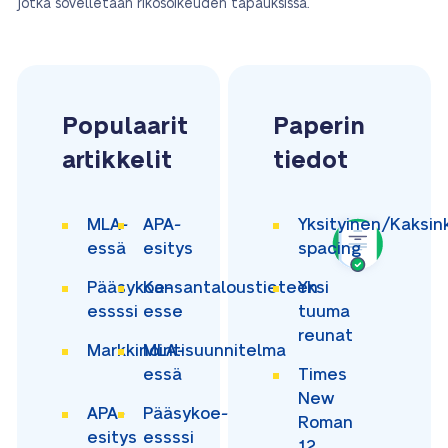
jotka sovelletaan rikosoikeuden tapauksissa.
Populaarit
Paperin
artikkelit
tiedot
MLA-
APA-
Yksityinen/Kaksin
essä
esitys
spacing
Pääsykoe-
Kansantaloustieteen
Yksi
essssi
esse
tuuma
reunat
Markkinointisuunnitelma
MLA-
essä
Times
New
APA-
Pääsykoe-
Roman
esitys
essssi
12