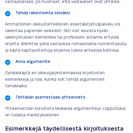
vastauksessasi, jos huomaat, että vastaukset ovat yhteisiä.
Tehdä rakenteelta selväksi
Ammatillinen oikeustieteellinen esseitäkirjoituspalvelu voi
rakentaa paperisiin selkeästi. Silti voit seurata hyvän
lakikirjoituksen esimerkkiä tai professorin antamia erityisiä
ohjeita. Merkitse yleisi vastauksia romaanisella numerotavulla
ja käytä kapitaloitettuja kirjaimia tukea antavissa kohtissa.
Anna argumentte
Opiskelkäytä eri oikeusjärjestelmäessä kirjoitusten
esimerkkejä ja näe, kuinka voit tehdä argumenteit
tehokkaiksi.
Tehtävän asemestaasi yhteenveto
Yhteenvetoon korosteta keskeisiä argumentteja. Lopputilaus
on todella merkityksellinen.
Esimerkkejä täydellisestä kirjoituksesta