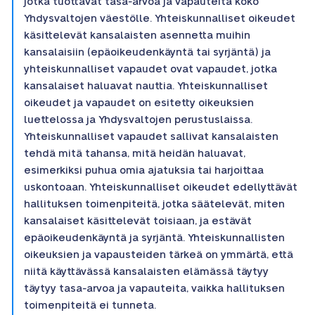
jotka tuottavat tasa-arvoa ja vapauteita koko
Yhdysvaltojen väestölle. Yhteiskunnalliset oikeudet
käsittelevät kansalaisten asennetta muihin
kansalaisiin (epäoikeudenkäyntä tai syrjäntä) ja
yhteiskunnalliset vapaudet ovat vapaudet, jotka
kansalaiset haluavat nauttia. Yhteiskunnalliset
oikeudet ja vapaudet on esitetty oikeuksien
luettelossa ja Yhdysvaltojen perustuslaissa.
Yhteiskunnalliset vapaudet sallivat kansalaisten
tehdä mitä tahansa, mitä heidän haluavat,
esimerkiksi puhua omia ajatuksia tai harjoittaa
uskontoaan. Yhteiskunnalliset oikeudet edellyttävät
hallituksen toimenpiteitä, jotka säätelevät, miten
kansalaiset käsittelevät toisiaan, ja estävät
epäoikeudenkäyntä ja syrjäntä. Yhteiskunnallisten
oikeuksien ja vapausteiden tärkeä on ymmärtä, että
niitä käyttävässä kansalaisten elämässä täytyy
täytyy tasa-arvoa ja vapauteita, vaikka hallituksen
toimenpiteitä ei tunneta.