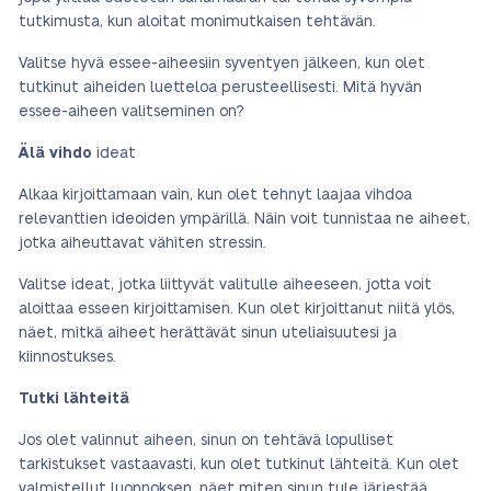
tutkimusta, kun aloitat monimutkaisen tehtävän.
Valitse hyvä essee-aiheesiin syventyen jälkeen, kun olet
tutkinut aiheiden luetteloa perusteellisesti. Mitä hyvän
essee-aiheen valitseminen on?
Älä vihdo
ideat
Alkaa kirjoittamaan vain, kun olet tehnyt laajaa vihdoa
relevanttien ideoiden ympärillä. Näin voit tunnistaa ne aiheet,
jotka aiheuttavat vähiten stressin.
Valitse ideat, jotka liittyvät valitulle aiheeseen, jotta voit
aloittaa esseen kirjoittamisen. Kun olet kirjoittanut niitä ylös,
näet, mitkä aiheet herättävät sinun uteliaisuutesi ja
kiinnostukses.
Tutki lähteitä
Jos olet valinnut aiheen, sinun on tehtävä lopulliset
tarkistukset vastaavasti, kun olet tutkinut lähteitä. Kun olet
valmistellut luonnoksen, näet miten sinun tule järjestää