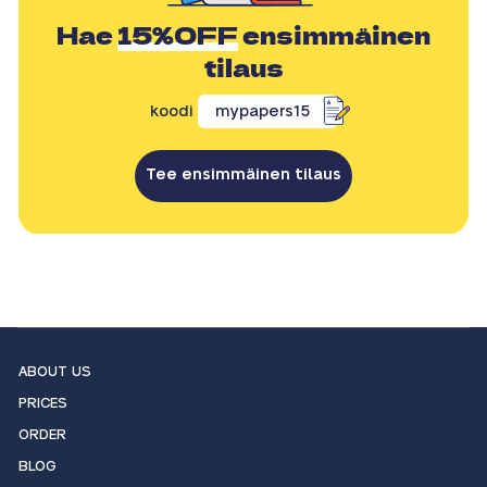
Hae
15%OFF
ensimmäinen
tilaus
koodi
mypapers15
Tee ensimmäinen tilaus
ABOUT US
PRICES
ORDER
BLOG