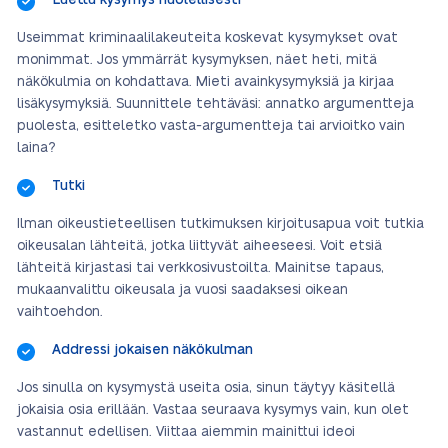
Luettu kysymys huolellisesti
Useimmat kriminaalilakeuteita koskevat kysymykset ovat
monimmat. Jos ymmärrät kysymyksen, näet heti, mitä
näkökulmia on kohdattava. Mieti avainkysymyksiä ja kirjaa
lisäkysymyksiä. Suunnittele tehtäväsi: annatko argumentteja
puolesta, esitteletko vasta-argumentteja tai arvioitko vain
laina?
Tutki
Ilman oikeustieteellisen tutkimuksen kirjoitusapua voit tutkia
oikeusalan lähteitä, jotka liittyvät aiheeseesi. Voit etsiä
lähteitä kirjastasi tai verkkosivustoilta. Mainitse tapaus,
mukaanvalittu oikeusala ja vuosi saadaksesi oikean
vaihtoehdon.
Addressi jokaisen näkökulman
Jos sinulla on kysymystä useita osia, sinun täytyy käsitellä
jokaisia osia erillään. Vastaa seuraava kysymys vain, kun olet
vastannut edellisen. Viittaa aiemmin mainittui ideoi