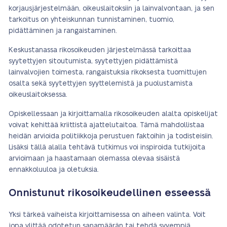
korjausjärjestelmään, oikeuslaitoksiin ja lainvalvontaan, ja sen
tarkoitus on yhteiskunnan tunnistaminen, tuomio,
pidättäminen ja rangaistaminen.
Keskustanassa rikosoikeuden järjestelmässä tarkoittaa
syytettyjen sitoutumista, syytettyjen pidättämistä
lainvalvojien toimesta, rangaistuksia rikoksesta tuomittujen
osalta sekä syytettyjen syyttelemistä ja puolustamista
oikeuslaitoksessa.
Opiskellessaan ja kirjoittamalla rikosoikeuden alalta opiskelijat
voivat kehittää kriittistä ajattelutaitoa. Tämä mahdollistaa
heidän arvioida politiikkoja perustuen faktoihin ja todisteisiin.
Lisäksi tällä alalla tehtävä tutkimus voi inspiroida tutkijoita
arvioimaan ja haastamaan olemassa olevaa sisäistä
ennakkoluuloa ja oletuksia.
Onnistunut rikosoikeudellinen esseessä
Yksi tärkeä vaiheista kirjoittamisessa on aiheen valinta. Voit
jopa ylittää odotetun sanamäärän tai tehdä syvempiä