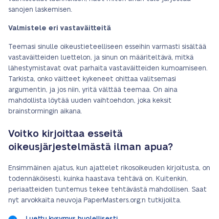
sanojen laskemisen.
Valmistele eri vastaväitteitä
Teemasi sinulle oikeustieteelliseen esseihin varmasti sisältää
vastaväitteiden luettelon, ja sinun on määriteltävä, mitkä
lähestymistavat ovat parhaita vastaväitteiden kumoamiseen.
Tarkista, onko väitteet kykeneet ohittaa valitsemasi
argumentin, ja jos niin, yritä välttää teemaa. On aina
mahdollista löytää uuden vaihtoehdon, joka keksit
brainstormingin aikana.
Voitko kirjoittaa esseitä
oikeusjärjestelmästä ilman apua?
Ensimmäinen ajatus, kun ajattelet rikosoikeuden kirjoitusta, on
todennäköisesti, kuinka haastava tehtävä on. Kuitenkin,
periaatteiden tuntemus tekee tehtävästä mahdollisen. Saat
nyt arvokkaita neuvoja PaperMasters.org:n tutkijoilta.