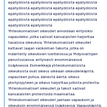
epätyöllistä epätyöllistä epätyöllistä epätyöllistä
epätyöllistä epätyöllistä epätyöllistä epätyöllistä
epätyöllistä epätyöllistä epätyöllistä epätyöllistä
epätyöllistä epätyöllistä epätyöllistä epätyöllistä
epätyöllistä epätyöllistä.
Yhteiskunnalliset oikeudet arvioidaan erityisiksi
vapaudeksi, jotka sallivat kansalaisten harjoittaa
tavallisia oikeuksia. Yhteiskunnalliset oikeudet
kattavat laajan valikoiman takuita, jotka on
määritelty oikeuksien luettelossa ja Yhdysvaltojen
perustuslaissa, erityisesti ensimmäisessä
lisäyksessä. Esimerkkejä yhteiskunnallisista
oikeuksista ovat oikeus oikeaan oikeudenkäyntä,
vapauteen puhua, äänestä ääntä, oikeus
yksityisyyteen ja oikeus harjoittaa julkista protestia.
Yhteiskunnalliset oikeudet ja takuit sallivat
kansalaisten protestoida maanvaltaa.
Yhteiskunnalliset oikeudet jaetaan vapauksiin ja
oikeuksiin ensimmäisessä lisäyksessä. Vapauskäyntä,