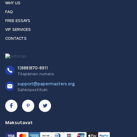
WHY US
FAQ
FREE ESSAYS
VIP SERVICES
CONTACTS
1(888)870-8911
Tilapäinen numero
support@papermasters.org
Sähköpostituki
Maksutavat