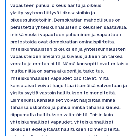
vapauteen puhua, oikeus ääntä ja oikeus
yksityisyyteen liittyvät rikosasioihin ja
oikeussuhdetoihin. Demokratian mahdollisuus on
perustettu yhteiskunnallisten oikeuksien saatavilla,
minkä vuoksi vapauteen puhuminen ja vapauteen
protestoida ovat demokratian ominaispiirteitä.
Yhteiskunnallisten oikeuksien ja yhteiskunnallisten
vapausteiden arviointi ja kuvaus jälkeen on tärkeä
verrata ja erottaa niitä. Nämä konseptit ovat erilaisia,
mutta niillä on sama alkuperä ja tarkoitus.
Yhteiskunnalliset vapaudet osoittavat, mitä
kansalaiset voivat harjoittaa itsenäisä valvontaan ja
yksityisyyttä vastoin hallituksen toimenpiteitä.
Esimerkiksi, kansalaiset voivat harjoittaa minkä
tahansa uskontoa ja puhua minkä tahansa kieleä,
riippumatta hallituksen valintöistä. Toisin kuin
yhteiskunnalliset vapaudet, yhteiskunnalliset
oikeudet edellyttävät hallituksen toimenpiteitä,