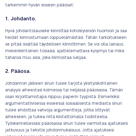
tarkemmin hyvän esseen pääosat:
1. Johdanto.
Hyvä johdantolauseke kiinnittää kohdeyleisön huomion ja saa
heidät kiinnostumaan loppuelämästäsi. Tähän tarkoitukseen
se pitää sisältää täydellisen kiinnittimen. Se voi olla lainaus,
mielenkiintoinen tosiasia, ajattelemattava kysymys tai mikä
tahansa muu asia, joka kiinnostaa lukijaa;
2. Pääosa.
Johdannon jälkeen sinun tulee tarjota yksityiskohtainen
analyysi aiheestasi kolmessa tai neljässä pääosassa. Tämän
osan kirjoittamistapa riippuu paperin tyypistä. Esimerkiksi
argumentatiivisessa esseessä sosiaalisesta mediasta sinun
tulee ehdottaa vahvoja argumentteja, jotka liittyvät
aiheeseen, ja tukea niitä kiistattomalla todisteella.
Työskennellessäsi pääosassa sinun tulee varmistaa ajatuksesi
jatkuvuus ja tekstisi johdonmukaisuus. Jotta ajatuksesi