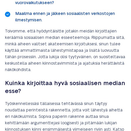
vuorovaikutukseen?
Maailma ennen ja jälkeen sosiaalisten verkostojen
ilmestymisen.
Toivomme, että hyödyntäisitte jotakin meidän kirjoittajien
keräämiä sosiaalisen median esseeteemoja. Riippumatta siitä,
minkä aiheen valitset akateemisen kirjoituksesi, sinun tulee
käyttää ammattimaista lähestymistapaa ja lisätä luovuutta
tähän prosessiin. Jotta lukija olisi tyytyväinen, on suositeltavaa
keskustella aiheen kiinnostavimmista ja ajatuksia herättävistä
näkökohdista.
Kuinka kirjoittaa hyvä sosiaalisen median
esse?
Työskennellessäsi tällaisessa tehtävässä sinun täytyy
noudattaa perinteistä rakennetta, jotta voit lähestyä aihetta
eri näkökulmista. Sopiva paperin rakenne auttaa sinua
kehittämään argumenttejasi loogisesti ja pitämään lukijan
kiinnostuksen kiinni ensimmäisestä viimeiseen riviin asti. Katso