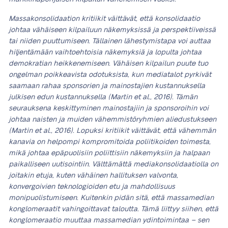
Massakonsolidaation kritiikit väittävät, että konsolidaatio
johtaa vähäiseen kilpailuun näkemyksissä ja perspektiiveissä
tai niiden puuttumiseen. Tällainen lähestymistapa voi auttaa
hiljentämään vaihtoehtoisia näkemyksiä ja lopulta johtaa
demokratian heikkenemiseen. Vähäisen kilpailun puute tuo
ongelman poikkeavista odotuksista, kun mediatalot pyrkivät
saamaan rahaa sponsorien ja mainostajien kustannuksella
julkisen edun kustannuksella (Martin et al., 2016). Tämän
seurauksena keskittyminen mainostajiin ja sponsoroihin voi
johtaa naisten ja muiden vähemmistöryhmien aliedustukseen
(Martin et al., 2016). Lopuksi kritiikit väittävät, että vähemmän
kanavia on helpompi kompromitoida poliitikoiden toimesta,
mikä johtaa epäpuolisiin poliittisiin näkemyksiin ja halpaan
paikalliseen uutisointiin. Välttämättä mediakonsolidaatiolla on
joitakin etuja, kuten vähäinen hallituksen valvonta,
konvergoivien teknologioiden etu ja mahdollisuus
monipuolistumiseen. Kuitenkin pidän sitä, että massamedian
konglomeraatit vahingoittavat taloutta. Tämä liittyy siihen, että
konglomeraatio muuttaa massamedian ydintoimintaa – sen