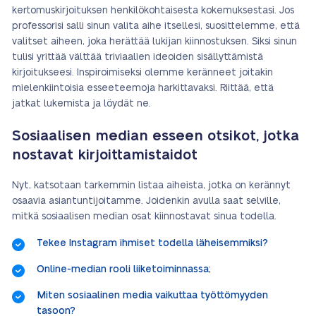
kertomuskirjoituksen henkilökohtaisesta kokemuksestasi. Jos
professorisi salli sinun valita aihe itsellesi, suosittelemme, että
valitset aiheen, joka herättää lukijan kiinnostuksen. Siksi sinun
tulisi yrittää välttää triviaalien ideoiden sisällyttämistä
kirjoitukseesi. Inspiroimiseksi olemme keränneet joitakin
mielenkiintoisia esseeteemoja harkittavaksi. Riittää, että
jatkat lukemista ja löydät ne.
Sosiaalisen median esseen otsikot, jotka
nostavat kirjoittamistaidot
Nyt, katsotaan tarkemmin listaa aiheista, jotka on kerännyt
osaavia asiantuntijoitamme. Joidenkin avulla saat selville,
mitkä sosiaalisen median osat kiinnostavat sinua todella.
Tekee Instagram ihmiset todella läheisemmiksi?
Online-median rooli liiketoiminnassa;
Miten sosiaalinen media vaikuttaa työttömyyden
tasoon?