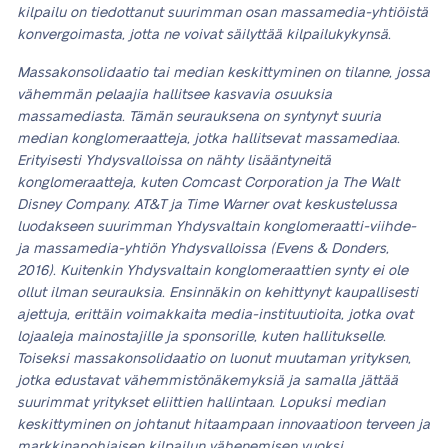
kilpailu on tiedottanut suurimman osan massamedia-yhtiöistä
konvergoimasta, jotta ne voivat säilyttää kilpailukykynsä.
Massakonsolidaatio tai median keskittyminen on tilanne, jossa
vähemmän pelaajia hallitsee kasvavia osuuksia
massamediasta. Tämän seurauksena on syntynyt suuria
median konglomeraatteja, jotka hallitsevat massamediaa.
Erityisesti Yhdysvalloissa on nähty lisääntyneitä
konglomeraatteja, kuten Comcast Corporation ja The Walt
Disney Company. AT&T ja Time Warner ovat keskustelussa
luodakseen suurimman Yhdysvaltain konglomeraatti-viihde-
ja massamedia-yhtiön Yhdysvalloissa (Evens & Donders,
2016). Kuitenkin Yhdysvaltain konglomeraattien synty ei ole
ollut ilman seurauksia. Ensinnäkin on kehittynyt kaupallisesti
ajettuja, erittäin voimakkaita media-instituutioita, jotka ovat
lojaaleja mainostajille ja sponsorille, kuten hallitukselle.
Toiseksi massakonsolidaatio on luonut muutaman yrityksen,
jotka edustavat vähemmistönäkemyksiä ja samalla jättää
suurimmat yritykset eliittien hallintaan. Lopuksi median
keskittyminen on johtanut hitaampaan innovaatioon terveen ja
markkinapohjaisen kilpailun vähenemisen vuoksi.