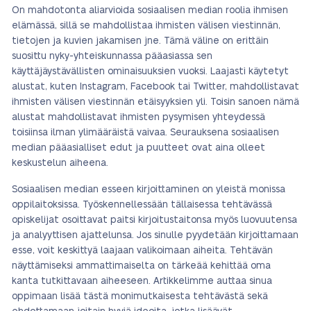
On mahdotonta aliarvioida sosiaalisen median roolia ihmisen
elämässä, sillä se mahdollistaa ihmisten välisen viestinnän,
tietojen ja kuvien jakamisen jne. Tämä väline on erittäin
suosittu nyky-yhteiskunnassa pääasiassa sen
käyttäjäystävällisten ominaisuuksien vuoksi. Laajasti käytetyt
alustat, kuten Instagram, Facebook tai Twitter, mahdollistavat
ihmisten välisen viestinnän etäisyyksien yli. Toisin sanoen nämä
alustat mahdollistavat ihmisten pysymisen yhteydessä
toisiinsa ilman ylimääräistä vaivaa. Seurauksena sosiaalisen
median pääasialliset edut ja puutteet ovat aina olleet
keskustelun aiheena.
Sosiaalisen median esseen kirjoittaminen on yleistä monissa
oppilaitoksissa. Työskennellessään tällaisessa tehtävässä
opiskelijat osoittavat paitsi kirjoitustaitonsa myös luovuutensa
ja analyyttisen ajattelunsa. Jos sinulle pyydetään kirjoittamaan
esse, voit keskittyä laajaan valikoimaan aiheita. Tehtävän
näyttämiseksi ammattimaiselta on tärkeää kehittää oma
kanta tutkittavaan aiheeseen. Artikkelimme auttaa sinua
oppimaan lisää tästä monimutkaisesta tehtävästä sekä