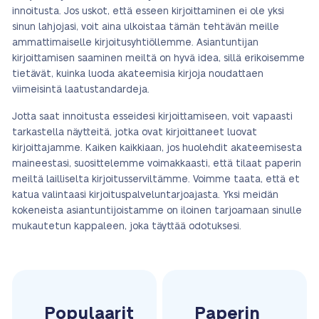
innoitusta. Jos uskot, että esseen kirjoittaminen ei ole yksi
sinun lahjojasi, voit aina ulkoistaa tämän tehtävän meille
ammattimaiselle kirjoitusyhtiöllemme. Asiantuntijan
kirjoittamisen saaminen meiltä on hyvä idea, sillä erikoisemme
tietävät, kuinka luoda akateemisia kirjoja noudattaen
viimeisintä laatustandardeja.
Jotta saat innoitusta esseidesi kirjoittamiseen, voit vapaasti
tarkastella näytteitä, jotka ovat kirjoittaneet luovat
kirjoittajamme. Kaiken kaikkiaan, jos huolehdit akateemisesta
maineestasi, suosittelemme voimakkaasti, että tilaat paperin
meiltä lailliselta kirjoitusserviltämme. Voimme taata, että et
katua valintaasi kirjoituspalveluntarjoajasta. Yksi meidän
kokeneista asiantuntijoistamme on iloinen tarjoamaan sinulle
mukautetun kappaleen, joka täyttää odotuksesi.
Populaarit
Paperin