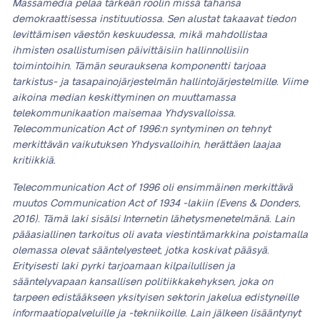
Massamedia pelaa tärkeän roolin missä tahansa
demokraattisessa instituutiossa. Sen alustat takaavat tiedon
levittämisen väestön keskuudessa, mikä mahdollistaa
ihmisten osallistumisen päivittäisiin hallinnollisiin
toimintoihin. Tämän seurauksena komponentti tarjoaa
tarkistus- ja tasapainojärjestelmän hallintojärjestelmille. Viime
aikoina median keskittyminen on muuttamassa
telekommunikaation maisemaa Yhdysvalloissa.
Telecommunication Act of 1996:n syntyminen on tehnyt
merkittävän vaikutuksen Yhdysvalloihin, herättäen laajaa
kritiikkiä.
Telecommunication Act of 1996 oli ensimmäinen merkittävä
muutos Communication Act of 1934 -lakiin (Evens & Donders,
2016). Tämä laki sisälsi Internetin lähetysmenetelmänä. Lain
pääasiallinen tarkoitus oli avata viestintämarkkina poistamalla
olemassa olevat sääntelyesteet, jotka koskivat pääsyä.
Erityisesti laki pyrki tarjoamaan kilpailullisen ja
sääntelyvapaan kansallisen politiikkakehyksen, joka on
tarpeen edistääkseen yksityisen sektorin jakelua edistyneille
informaatiopalveluille ja -tekniikoille. Lain jälkeen lisääntynyt