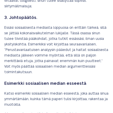
virtaavat loogisesti, sinun tulee sisällyttää sopivat
siirtymäilmaisuja;
3. Johtopäätös.
Essäsi sosiaalisesta mediasta loppuosa on erittäin tärkeä, sillä
se jättää kokonaisvaikutelman lukijalle. Tässä osassa sinun
tulee tiivistää pääkohdat, jotka tutkit essässäsi, ilman uusia
yksityiskohtia. Esimerkiksi voit kirjoittaa seuraavanlaisen,
”Perustavanlaatuisen analyysin pääedut ja haitat sosiaalisesta
mediasta jälkeen voimme myöntää, että sillä on paljon
merkittäviä etuja, jotka painavat enemmän kuin puutteet.”
Voit myös päättää sosiaalisen median argumenttiessäsi
toimintakutsuun.
Esimerkki sosiaalisen median esseestä
Katso esimerkki sosiaalisen median esseestä, joka auttaa sinua
ymmärtämään, kuinka tämä paperi tulisi kirjoittaa, rakentaa ja
muotoilla.