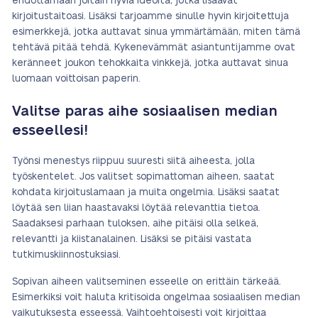
ehdottamaan joitain hyviä ideoita, jotka lisäävät
kirjoitustaitoasi. Lisäksi tarjoamme sinulle hyvin kirjoitettuja
esimerkkejä, jotka auttavat sinua ymmärtämään, miten tämä
tehtävä pitää tehdä. Kykenevämmät asiantuntijamme ovat
keränneet joukon tehokkaita vinkkejä, jotka auttavat sinua
luomaan voittoisan paperin.
Valitse paras aihe sosiaalisen median
esseellesi!
Työnsi menestys riippuu suuresti siitä aiheesta, jolla
työskentelet. Jos valitset sopimattoman aiheen, saatat
kohdata kirjoituslamaan ja muita ongelmia. Lisäksi saatat
löytää sen liian haastavaksi löytää relevanttia tietoa.
Saadaksesi parhaan tuloksen, aihe pitäisi olla selkeä,
relevantti ja kiistanalainen. Lisäksi se pitäisi vastata
tutkimuskiinnostuksiasi.
Sopivan aiheen valitseminen esseelle on erittäin tärkeää.
Esimerkiksi voit haluta kritisoida ongelmaa sosiaalisen median
vaikutuksesta esseessä. Vaihtoehtoisesti voit kirjoittaa