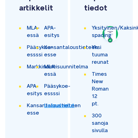
artikkelit
tiedot
MLA-
APA-
Yksityinen/Kaksin
essä
esitys
spacing
Pääsykoe-
Kansantaloustieteen
Yksi
essssi
esse
tuuma
reunat
Markkinointisuunnitelma
MLA-
essä
Times
New
APA-
Pääsykoe-
Roman
esitys
essssi
12
pt.
Kansantaloustieteen
Lisäpalvelut
esse
300
sanoja
sivulla