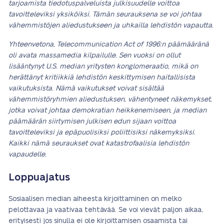
tarjoamista tiedotuspalveluista julkisuudelle voittoa
tavoitteleviksi yksiköiksi. Tämän seurauksena se voi johtaa
vähemmistöjen aliedustukseen ja uhkailla lehdistön vapautta.
Yhteenvetona, Telecommunication Act of 1996:n päämääränä
oli avata massamedia kilpailulle. Sen vuoksi on ollut
lisääntynyt U.S. median yritysten konglomeraatio, mikä on
herättänyt kritiikkiä lehdistön keskittymisen haitallisista
vaikutuksista. Nämä vaikutukset voivat sisältää
vähemmistöryhmien aliedustuksen, vähentyneet näkemykset,
jotka voivat johtaa demokratian heikkenemiseen, ja median
päämäärän siirtymisen julkisen edun sijaan voittoa
tavoitteleviksi ja epäpuolisiksi poliittisiksi näkemyksiksi.
Kaikki nämä seuraukset ovat katastrofaalisia lehdistön
vapaudelle.
Loppuajatus
Sosiaalisen median aiheesta kirjoittaminen on melko
pelottavaa ja vaativaa tehtävää. Se voi vievät paljon aikaa,
erityisesti jos sinulla ei ole kirjoittamisen osaamista tai