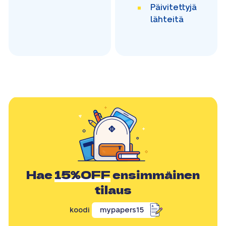
Päivitettyjä
lähteitä
Hae
15%OFF
ensimmäinen
tilaus
koodi
mypapers15