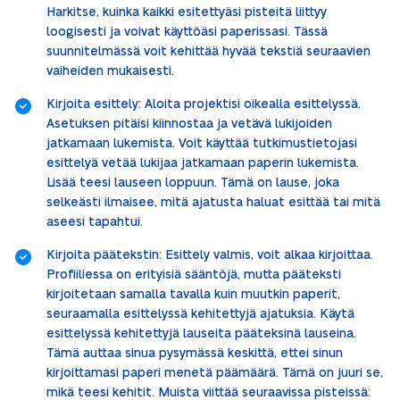
Harkitse, kuinka kaikki esitettyäsi pisteitä liittyy
loogisesti ja voivat käyttöäsi paperissasi. Tässä
suunnitelmässä voit kehittää hyvää tekstiä seuraavien
vaiheiden mukaisesti.
Kirjoita esittely: Aloita projektisi oikealla esittelyssä.
Asetuksen pitäisi kiinnostaa ja vetävä lukijoiden
jatkamaan lukemista. Voit käyttää tutkimustietojasi
esittelyä vetää lukijaa jatkamaan paperin lukemista.
Lisää teesi lauseen loppuun. Tämä on lause, joka
selkeästi ilmaisee, mitä ajatusta haluat esittää tai mitä
aseesi tapahtui.
Kirjoita päätekstin: Esittely valmis, voit alkaa kirjoittaa.
Profiiliessa on erityisiä sääntöjä, mutta pääteksti
kirjoitetaan samalla tavalla kuin muutkin paperit,
seuraamalla esittelyssä kehitettyjä ajatuksia. Käytä
esittelyssä kehitettyjä lauseita pääteksinä lauseina.
Tämä auttaa sinua pysymässä keskittä, ettei sinun
kirjoittamasi paperi menetä päämäärä. Tämä on juuri se,
mikä teesi kehitit. Muista viittää seuraavissa pisteissä: