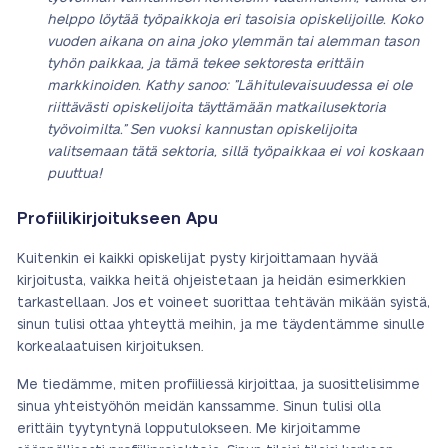
helppo löytää työpaikkoja eri tasoisia opiskelijoille. Koko
vuoden aikana on aina joko ylemmän tai alemman tason
tyhön paikkaa, ja tämä tekee sektoresta erittäin
markkinoiden. Kathy sanoo: ”Lähitulevaisuudessa ei ole
riittävästi opiskelijoita täyttämään matkailusektoria
työvoimilta.” Sen vuoksi kannustan opiskelijoita
valitsemaan tätä sektoria, sillä työpaikkaa ei voi koskaan
puuttua!
Profiilikirjoitukseen Apu
Kuitenkin ei kaikki opiskelijat pysty kirjoittamaan hyvää
kirjoitusta, vaikka heitä ohjeistetaan ja heidän esimerkkien
tarkastellaan. Jos et voineet suorittaa tehtävän mikään syistä,
sinun tulisi ottaa yhteyttä meihin, ja me täydentämme sinulle
korkealaatuisen kirjoituksen.
Me tiedämme, miten profiiliessä kirjoittaa, ja suosittelisimme
sinua yhteistyöhön meidän kanssamme. Sinun tulisi olla
erittäin tyytyntynä lopputulokseen. Me kirjoitamme