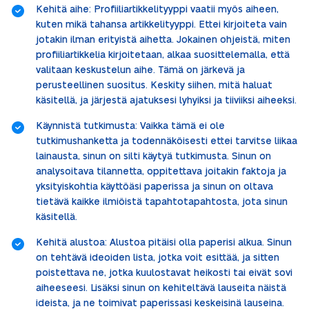
Kehitä aihe: Profiiliartikkelityyppi vaatii myös aiheen,
kuten mikä tahansa artikkelityyppi. Ettei kirjoiteta vain
jotakin ilman erityistä aihetta. Jokainen ohjeistä, miten
profiiliartikkelia kirjoitetaan, alkaa suosittelemalla, että
valitaan keskustelun aihe. Tämä on järkevä ja
perusteellinen suositus. Keskity siihen, mitä haluat
käsitellä, ja järjestä ajatuksesi lyhyiksi ja tiiviiksi aiheeksi.
Käynnistä tutkimusta: Vaikka tämä ei ole
tutkimushanketta ja todennäköisesti ettei tarvitse liikaa
lainausta, sinun on silti käytyä tutkimusta. Sinun on
analysoitava tilannetta, oppitettava joitakin faktoja ja
yksityiskohtia käyttöäsi paperissa ja sinun on oltava
tietävä kaikke ilmiöistä tapahtotapahtosta, jota sinun
käsitellä.
Kehitä alustoa: Alustoa pitäisi olla paperisi alkua. Sinun
on tehtävä ideoiden lista, jotka voit esittää, ja sitten
poistettava ne, jotka kuulostavat heikosti tai eivät sovi
aiheeseesi. Lisäksi sinun on kehiteltävä lauseita näistä
ideista, ja ne toimivat paperissasi keskeisinä lauseina.