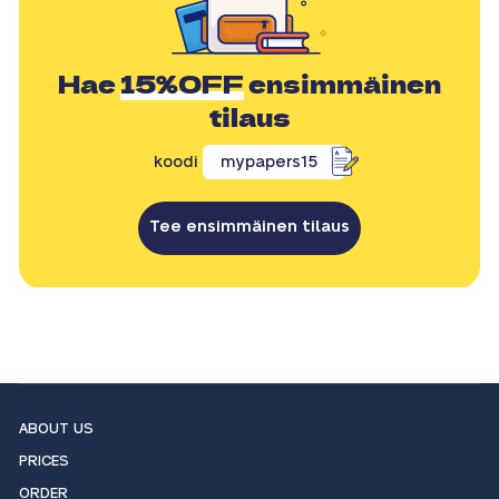
Hae
15%OFF
ensimmäinen
tilaus
koodi
mypapers15
Tee ensimmäinen tilaus
ABOUT US
PRICES
ORDER