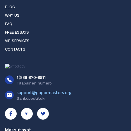
BLOG
WHY US
FAQ
FREE ESSAYS
VIP SERVICES
CONTACTS
1(888)870-8911
Tilapäinen numero
support@papermasters.org
Sähköpostituki
Maksutavat