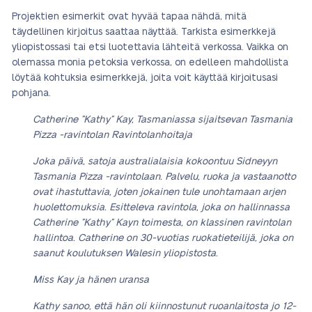
Projektien esimerkit ovat hyvää tapaa nähdä, mitä
täydellinen kirjoitus saattaa näyttää. Tarkista esimerkkejä
yliopistossasi tai etsi luotettavia lähteitä verkossa. Vaikka on
olemassa monia petoksia verkossa, on edelleen mahdollista
löytää kohtuksia esimerkkejä, joita voit käyttää kirjoitusasi
pohjana.
Catherine ”Kathy” Kay, Tasmaniassa sijaitsevan Tasmania
Pizza -ravintolan Ravintolanhoitaja
Joka päivä, satoja australialaisia kokoontuu Sidneyyn
Tasmania Pizza -ravintolaan. Palvelu, ruoka ja vastaanotto
ovat ihastuttavia, joten jokainen tule unohtamaan arjen
huolettomuksia. Esitteleva ravintola, joka on hallinnassa
Catherine ”Kathy” Kayn toimesta, on klassinen ravintolan
hallintoa. Catherine on 30-vuotias ruokatieteilijä, joka on
saanut koulutuksen Walesin yliopistosta.
Miss Kay ja hänen uransa
Kathy sanoo, että hän oli kiinnostunut ruoanlaitosta jo 12-