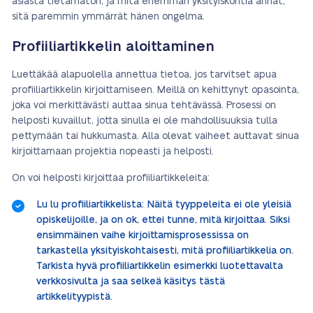
asiasta tietämätön, ja mitä enemmän yksityiskohtia annat,
sitä paremmin ymmärrät hänen ongelma.
Profiiliartikkelin aloittaminen
Luettäkää alapuolella annettua tietoa, jos tarvitset apua
profiiliartikkelin kirjoittamiseen. Meillä on kehittynyt opasointa,
joka voi merkittävästi auttaa sinua tehtävässä. Prosessi on
helposti kuvaillut, jotta sinulla ei ole mahdollisuuksia tulla
pettymään tai hukkumasta. Alla olevat vaiheet auttavat sinua
kirjoittamaan projektia nopeasti ja helposti.
On voi helposti kirjoittaa profiiliartikkeleita:
Lu lu profiiliartikkelista: Näitä tyyppeleita ei ole yleisiä
opiskelijoille, ja on ok, ettei tunne, mitä kirjoittaa. Siksi
ensimmäinen vaihe kirjoittamisprosessissa on
tarkastella yksityiskohtaisesti, mitä profiiliartikkelia on.
Tarkista hyvä profiiliartikkelin esimerkki luotettavalta
verkkosivulta ja saa selkeä käsitys tästä
artikkelityypistä.