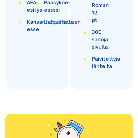
APA-
Pääsykoe-
Roman
esitys
essssi
12
pt.
Kansantaloustieteen
Lisäpalvelut
esse
300
sanoja
sivulla
Päivitettyjä
lähteitä