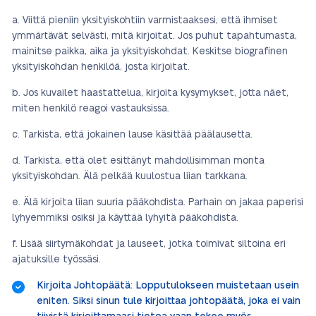
Viittä pieniin yksityiskohtiin varmistaaksesi, että ihmiset
ymmärtävät selvästi, mitä kirjoitat. Jos puhut tapahtumasta,
mainitse paikka, aika ja yksityiskohdat. Keskitse biografinen
yksityiskohdan henkilöä, josta kirjoitat.
Jos kuvailet haastattelua, kirjoita kysymykset, jotta näet,
miten henkilö reagoi vastauksissa.
Tarkista, että jokainen lause käsittää päälausetta.
Tarkista, että olet esittänyt mahdollisimman monta
yksityiskohdan. Älä pelkää kuulostua liian tarkkana.
Älä kirjoita liian suuria pääkohdista. Parhain on jakaa paperisi
lyhyemmiksi osiksi ja käyttää lyhyitä pääkohdista.
Lisää siirtymäkohdat ja lauseet, jotka toimivat siltoina eri
ajatuksille työssäsi.
Kirjoita Johtopäätä: Lopputulokseen muistetaan usein
eniten. Siksi sinun tule kirjoittaa johtopäätä, joka ei vain