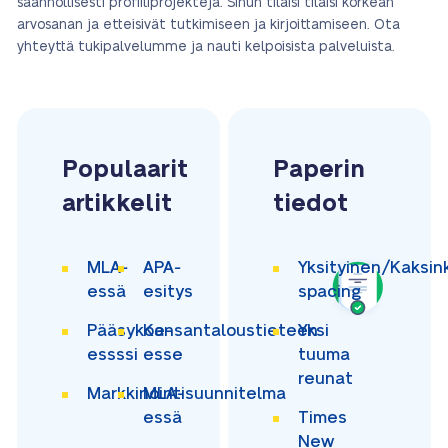
säännöllisesti profiiliprojekteja. Sinun tilaisi tilaisi korkean
arvosanan ja etteisivät tutkimiseen ja kirjoittamiseen. Ota
yhteyttä tukipalvelumme ja nauti kelpoisista palveluista.
Populaarit
Paperin
artikkelit
tiedot
MLA-
APA-
Yksityinen/Kaksin
essä
esitys
spacing
Pääsykoe-
Kansantaloustieteen
Yksi
essssi
esse
tuuma
reunat
Markkinointisuunnitelma
MLA-
essä
Times
New