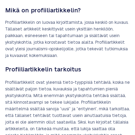
Mikä on profiiliartikkelin?
Profiiliartikkelin on luovaa kirjoittamista, jossa keskiö on kuvaus.
Tällaiset artikkelit keskittyvät usein yksittäin henkilöön,
paikkaan, esineeseen tai tapahtumaan ja sisältävät usein
yksityiskohtia, jotka korostavat tietoa alalta. Profiiliartikkelit
ovat yleisi journalismi-opiskelijoille, jotka tekevät tutkimuksia
ja kuvaavat kokemuksiaan.
Profiiliartikkelin tarkoitus
Profiiliartikkelit ovat yleensä tieto-tyyppisiä tehtäviä, koska ne
sisältävät paljon tietoa, kuvauksia ja tapahtumien pieniä
yksityiskohtia. Mitä enemmän yksityiskohtia tehtävä sisältää,
sitä kiinnostavampi se tekee lukijalle. Profiiliartikkelin
määritelmä sisältää sanoja ”uusi” ja ”erityinen”, mikä tarkoittaa,
että tällaiset tehtävät tuottavat usein ainutlaatuisia tietoja,
joita ei ole aiemmin ollut saatavilla. Siksi, kun kirjoitat tällaisia
artikkeleita, on tärkeää muistaa, että lukija saattaa olla