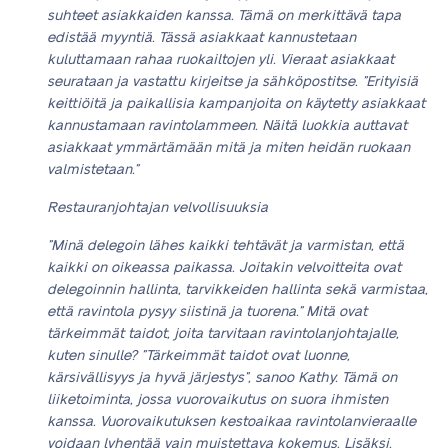
suhteet asiakkaiden kanssa. Tämä on merkittävä tapa
edistää myyntiä. Tässä asiakkaat kannustetaan
kuluttamaan rahaa ruokailtojen yli. Vieraat asiakkaat
seurataan ja vastattu kirjeitse ja sähköpostitse. ”Erityisiä
keittiöitä ja paikallisia kampanjoita on käytetty asiakkaat
kannustamaan ravintolammeen. Näitä luokkia auttavat
asiakkaat ymmärtämään mitä ja miten heidän ruokaan
valmistetaan.”
Restauranjohtajan velvollisuuksia
”Minä delegoin lähes kaikki tehtävät ja varmistan, että
kaikki on oikeassa paikassa. Joitakin velvoitteita ovat
delegoinnin hallinta, tarvikkeiden hallinta sekä varmistaa,
että ravintola pysyy siistinä ja tuorena.” Mitä ovat
tärkeimmät taidot, joita tarvitaan ravintolanjohtajalle,
kuten sinulle? ”Tärkeimmät taidot ovat luonne,
kärsivällisyys ja hyvä järjestys”, sanoo Kathy. Tämä on
liiketoiminta, jossa vuorovaikutus on suora ihmisten
kanssa. Vuorovaikutuksen kestoaikaa ravintolanvieraalle
voidaan lyhentää vain muistettava kokemus. Lisäksi,