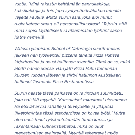
vuotia. ”Minä rakastin keittämään pannukakkuja,
kaksikakkuja ja tein jopa syntymäpäiväkakun minulle
veljelle Paulille. Mutta suurin asia, joka ajoi minut
ruokatieteen uraan, oli persoonallisuustesti. ”Tajusin, että
minä sopisi täydellisesti ravitsemisalan työhön,” sanoo
Kathy hymyillä.
Walesin yliopiston School of Cateringin suorittamisen
jälkeen hän työskenteli pizzeria lähellä Pizza Hutissa
kirjuriroolina ja nousi hallinnon asemille. Tämä on se, mikä
aloitti hänen uransa. Hän jätti Pizza Hutin toiminnan
kuuden vuoden jälkeen ja siirtyi hallinnon Australiaan,
hallinnoi Tasmania Pizza Restaurantissa.
Suurin haaste tässä paikassa on ravintolan suunnittelu,
joka edistää myyntiä. ”Kansalaiset rakastavat ulosmenoa.
He etsivät arvoa rahalle ja terveydelle, ja ylläpitää
liiketoimintaa tässä standardissa on kovaa työtä.” Mutta
olen onnistunut työskentelemään tiimin kanssa ja
rakentamaan kulinäristietietoa, mikä on ollut
menestymisen avaintekijä. Myyntiä rakentavat myös