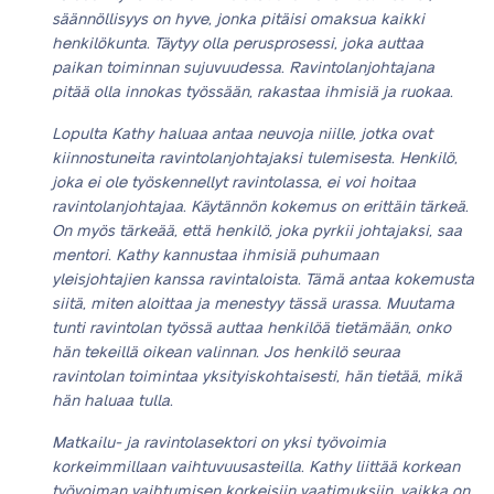
säännöllisyys on hyve, jonka pitäisi omaksua kaikki
henkilökunta. Täytyy olla perusprosessi, joka auttaa
paikan toiminnan sujuvuudessa. Ravintolanjohtajana
pitää olla innokas työssään, rakastaa ihmisiä ja ruokaa.
Lopulta Kathy haluaa antaa neuvoja niille, jotka ovat
kiinnostuneita ravintolanjohtajaksi tulemisesta. Henkilö,
joka ei ole työskennellyt ravintolassa, ei voi hoitaa
ravintolanjohtajaa. Käytännön kokemus on erittäin tärkeä.
On myös tärkeää, että henkilö, joka pyrkii johtajaksi, saa
mentori. Kathy kannustaa ihmisiä puhumaan
yleisjohtajien kanssa ravintaloista. Tämä antaa kokemusta
siitä, miten aloittaa ja menestyy tässä urassa. Muutama
tunti ravintolan työssä auttaa henkilöä tietämään, onko
hän tekeillä oikean valinnan. Jos henkilö seuraa
ravintolan toimintaa yksityiskohtaisesti, hän tietää, mikä
hän haluaa tulla.
Matkailu- ja ravintolasektori on yksi työvoimia
korkeimmillaan vaihtuvuusasteilla. Kathy liittää korkean
työvoiman vaihtumisen korkeisiin vaatimuksiin, vaikka on