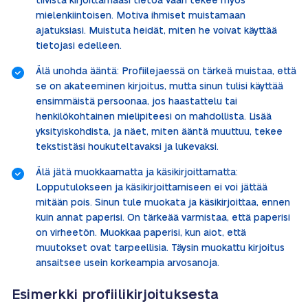
tiivistä kirjoittamaasi tietoa vaan tekee myös
mielenkiintoisen. Motiva ihmiset muistamaan
ajatuksiasi. Muistuta heidät, miten he voivat käyttää
tietojasi edelleen.
Älä unohda ääntä: Profiilejaessä on tärkeä muistaa, että
se on akateeminen kirjoitus, mutta sinun tulisi käyttää
ensimmäistä persoonaa, jos haastattelu tai
henkilökohtainen mielipiteesi on mahdollista. Lisää
yksityiskohdista, ja näet, miten ääntä muuttuu, tekee
tekstistäsi houkuteltavaksi ja lukevaksi.
Älä jätä muokkaamatta ja käsikirjoittamatta:
Lopputulokseen ja käsikirjoittamiseen ei voi jättää
mitään pois. Sinun tule muokata ja käsikirjoittaa, ennen
kuin annat paperisi. On tärkeää varmistaa, että paperisi
on virheetön. Muokkaa paperisi, kun aiot, että
muutokset ovat tarpeellisia. Täysin muokattu kirjoitus
ansaitsee usein korkeampia arvosanoja.
Esimerkki profiilikirjoituksesta