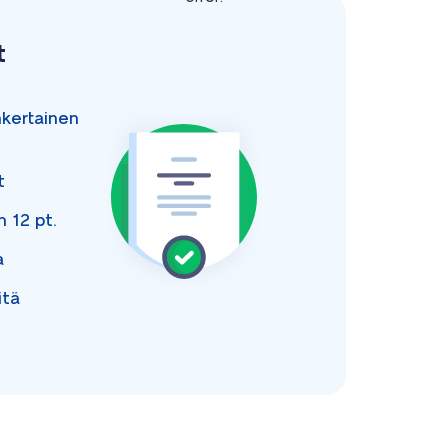
t
nkertainen
t
an
12 pt.
a
itä