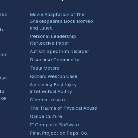
akäytäntö
Movie Adaptation of the
Shakespeare’s Book Romeo
and Juliet
to
Personal Leadership
Reflective Paper
Autism Spectrum Disorder
olitiikka
Discourse Community
Tesla Motors
Richard Weston Case
alvelut
Assessing Post Injury
ta
Intellectual Ability
ukea
Cinema Leisure
The Trauma of Physical Abuse
Dance Culture
IT Computer Software
Final Project on Pepsi Co.