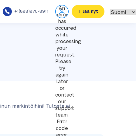
An
+1(888)870-8911
Tilaa nyt
error
has
occurred
while
processing
your
request.
Please
try
again
later
or
contact
our
inun merkintöihini! Tulosta ei
support
team.
Error
code
error: