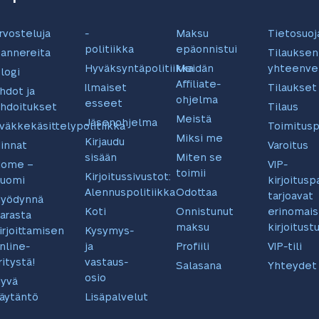
rvosteluja
-
Maksu
Tietosuoj
politiikka
epäonnistui
annereita
Tilauksen
Hyväksyntäpolitiikka
Meidän
yhteenve
logi
Affiliate-
Ilmaiset
Tilaukset
hdot ja
ohjelma
esseet
hdoitukset
Tilaus
Meistä
Jäsenohjelma
väkkekäsittelypolitiikka
Toimitusp
Miksi me
Kirjaudu
innat
Varoitus
sisään
Miten se
ome –
VIP-
toimii
Kirjoitussivustot:
uomi
kirjoitusp
Alennuspolitiikka
Odottaa
tarjoavat
yödynnä
Koti
Onnistunut
erinomais
arasta
maksu
kirjoitust
irjoittamisen
Kysymys-
nline-
ja
Profiili
VIP-tili
ritystä!
vastaus-
Salasana
Yhteydet
osio
yvä
äytäntö
Lisäpalvelut