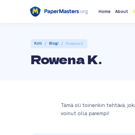
Home
About
S
/
/
Koti
Blogi
Rowena K.
Rowena K.
Tämä oli toinenkin tehtävä, jok
voinut olla parempi!