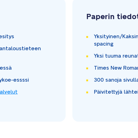
Paperin tiedo
esitys
Yksityinen/Kaksi
spacing
antaloustieteen
Yksi tuuma
reuna
essä
Times New Rom
ykoe-essssi
300
sanoja sivull
alvelut
Päivitettyjä lähte