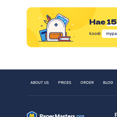
Hae
1
koodi
mypa
ABOUT US
PRICES
ORDER
BLOG