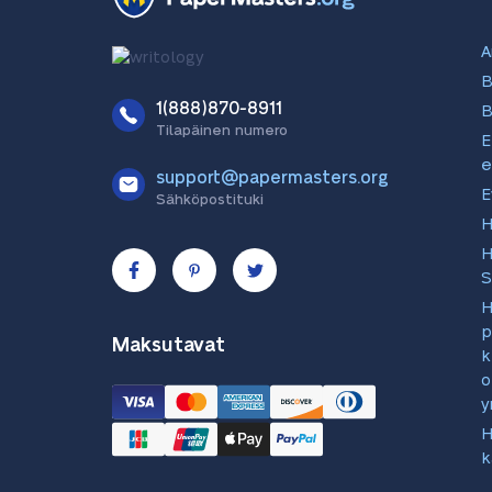
A
B
1(888)870-8911
B
Tilapäinen numero
E
e
support@papermasters.org
E
Sähköpostituki
H
H
S
H
p
Maksutavat
k
o
y
H
k