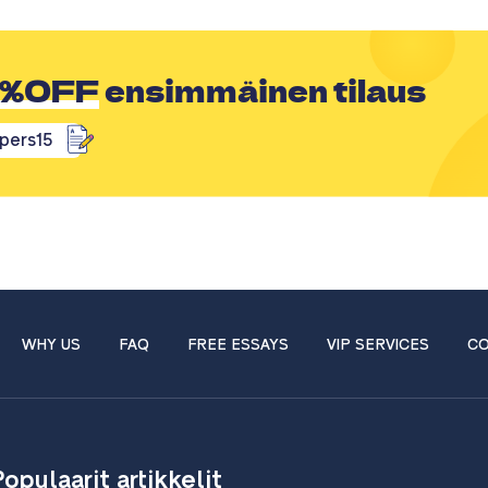
5%OFF
ensimmäinen tilaus
pers15
WHY US
FAQ
FREE ESSAYS
VIP SERVICES
CO
Populaarit artikkelit