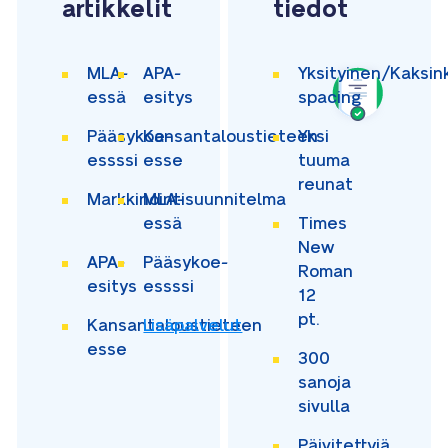
artikkelit
tiedot
MLA-
APA-
Yksityinen/Kaksin
essä
esitys
spacing
Pääsykoe-
Kansantaloustieteen
Yksi
essssi
esse
tuuma
reunat
Markkinointisuunnitelma
MLA-
essä
Times
New
APA-
Pääsykoe-
Roman
esitys
essssi
12
pt.
Kansantaloustieteen
Lisäpalvelut
esse
300
sanoja
sivulla
Päivitettyjä