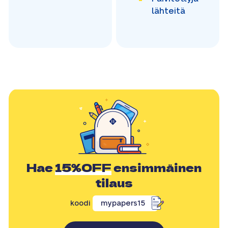
lähteitä
Hae
15%OFF
ensimmäinen
tilaus
koodi
mypapers15