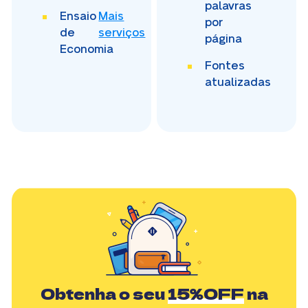
palavras
Ensaio
Mais
por
de
serviços
página
Economia
Fontes
atualizadas
Obtenha o seu
15%OFF
na