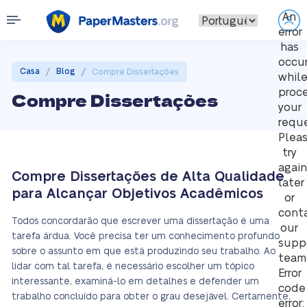
An
error
has
occu
/
/
Casa
Blog
Compre Dissertações
whil
proc
Compre Dissertações
your
reque
Plea
try
again
Compre Dissertações de Alta Qualidade
later
para Alcançar Objetivos Acadêmicos
or
cont
Todos concordarão que escrever uma dissertação é uma
our
tarefa árdua. Você precisa ter um conhecimento profundo
supp
sobre o assunto em que está produzindo seu trabalho. Ao
team
lidar com tal tarefa, é necessário escolher um tópico
Error
interessante, examiná-lo em detalhes e defender um
code
trabalho concluído para obter o grau desejável. Certamente,
error: