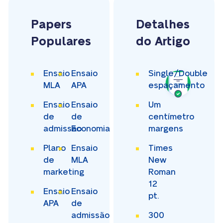
Papers
Detalhes
Populares
do Artigo
Ensaio
Ensaio
Single/Double
MLA
APA
espaçamento
Ensaio
Ensaio
Um
de
de
centímetro
admissão
Economia
margens
Plano
Ensaio
Times
de
MLA
New
marketing
Roman
12
Ensaio
Ensaio
pt.
APA
de
admissão
300