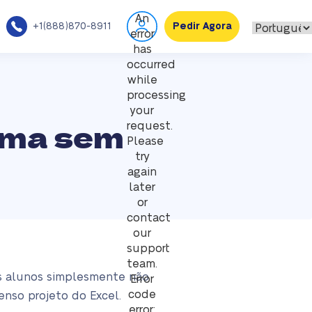
An
+1(888)870-8911
Pedir Agora
error
has
occurred
while
processing
your
rma sem
request.
Please
try
again
later
or
contact
our
support
team.
ns alunos simplesmente não
Error
code
nso projeto do Excel.
error: