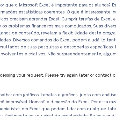
r que o Microsoft Excel é importante para os alunos? Es
ormações estatísticas coerentes. O que é interessante, 
cos precisam aprender Excel. Cumprir tarefas de Excel en
 os problemas financeiros mais complicados. Suas divers
planos de conteúdo, revelam a flexibilidade deste progr
dades. Diversos comandos do Excel podem ajudá-lo tant
sultados de suas pesquisas e descobertas específicas. P
nvolventes e criativos. Não surpreendentemente, algun
cessing your request. Please try again later or contact 
lhar com gráficos, tabelas e gráficos, junto com análises
ocê improvável “domará” a dimensão do Excel. Por essa r
ecialistas em Excel que podem lidar com qualquer tabel