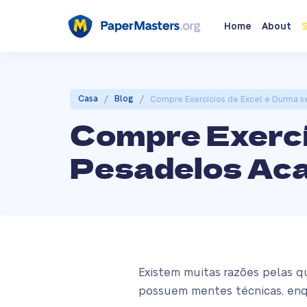
Home
About
S
/
/
Casa
Blog
Compre Exercícios de Excel e Durma 
Compre Exercí
Pesadelos Ac
Existem muitas razões pelas q
possuem mentes técnicas, enq