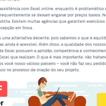
ssistência com Excel online, enquanto é problemático 
 frequentemente se deixam enganar por preços baixos. No
dilha. Existem muitas agências que garantem exercícios 
ecepção em troca.
s uma alternativa decente, pois sabemos o que é equilíb
mas ainda é acessível. Além disso, a qualidade dos noss
 de Excel possuem a aptidão, competência e conhecimen
 Excel que realizam. O que é mais importante, não trat
s você nosso valioso parceiro – você não faz seu pedido
co no processo de criação do seu projeto.