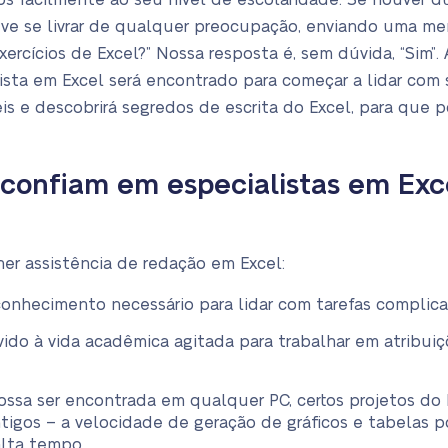
 facilmente ao seu nível de escolaridade. Se houver d
deve se livrar de qualquer preocupação, enviando uma m
rcícios de Excel?” Nossa resposta é, sem dúvida, “Sim”
ista em Excel será encontrado para começar a lidar com 
s e descobrirá segredos de escrita do Excel, para que p
 confiam em especialistas em Exce
er assistência de redação em Excel:
conhecimento necessário para lidar com tarefas complica
ido à vida acadêmica agitada para trabalhar em atribui
ossa ser encontrada em qualquer PC, certos projetos do
igos – a velocidade de geração de gráficos e tabelas p
lta tempo.