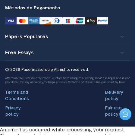
Métodos de Pagamento
Papers Populares
Free Essays
© 2026 Papermasters.org
All rights reserved.
Terms and
Delivery
Conditions
policy
Privacy
Fair use
policy
policy
An error has occurred while processing your request.