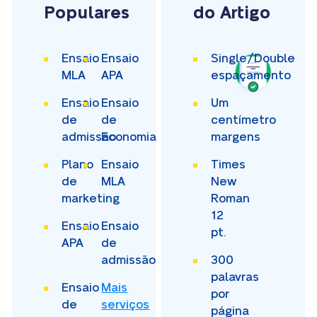
Populares
do Artigo
Ensaio
Ensaio
Single/Double
MLA
APA
espaçamento
Ensaio
Ensaio
Um
de
de
centímetro
admissão
Economia
margens
Plano
Ensaio
Times
de
MLA
New
marketing
Roman
12
Ensaio
Ensaio
pt.
APA
de
admissão
300
palavras
Ensaio
Mais
por
de
serviços
página