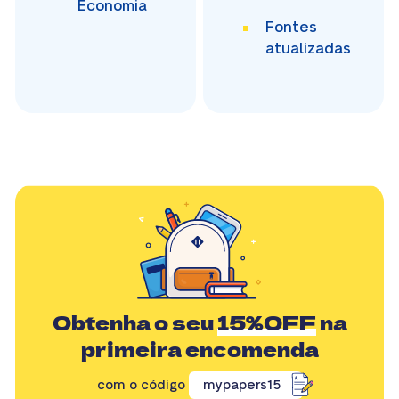
Economia
Fontes
atualizadas
Obtenha o seu
15%OFF
na
primeira encomenda
com o código
mypapers15