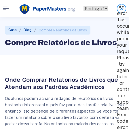
An
error
has
occu
/
/
Casa
Blog
Compre Relatórios de Livros
whil
proc
Compre Relatórios de Livros
your
reque
Plea
try
again
later
Onde Comprar Relatórios de Livros que
or
Atendam aos Padrões Acadêmicos
cont
our
Os alunos podem achar a redação de relatórios de livros
supp
bastante interessante, pois faz parte das tarefas criativas. No
team
entanto, isso depende de diferentes aspectos. Se você for
Error
fazer um relatório sobre o seu livro favorito, com certeza vai
code
gostar dessa tarefa. No entanto, na maioria dos casos, os
error: