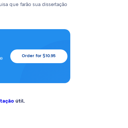
uisa que farão sua dissertação
Order for $10.95
le
rtação
útil.