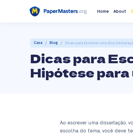
Home
About
S
/
/
Casa
Blog
Dicas para Escrever uma Boa Declaraç
Dicas para Es
Hipótese para
Ao escrever uma dissertação, 
escolha do tema, você deve te