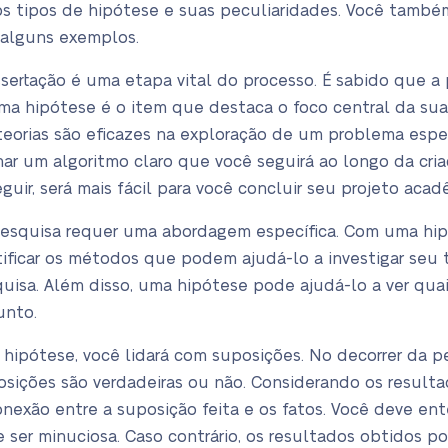
os tipos de hipótese e suas peculiaridades. Você tamb
 alguns exemplos.
ssertação é uma etapa vital do processo. É sabido que a
ma hipótese é o item que destaca o foco central da sua 
teorias são eficazes na exploração de um problema espec
ar um algoritmo claro que você seguirá ao longo da cria
uir, será mais fácil para você concluir seu projeto acad
pesquisa requer uma abordagem específica. Com uma h
tificar os métodos que podem ajudá-lo a investigar seu
isa. Além disso, uma hipótese pode ajudá-lo a ver quais
unto.
hipótese, você lidará com suposições. No decorrer da p
osições são verdadeiras ou não. Considerando os result
onexão entre a suposição feita e os fatos. Você deve e
e ser minuciosa. Caso contrário, os resultados obtidos p