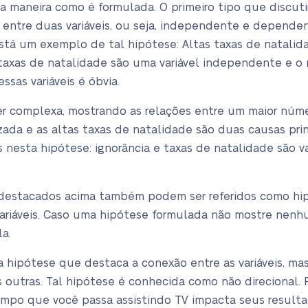
a maneira como é formulada. O primeiro tipo que discu
entre duas variáveis, ou seja, independente e dependen
está um exemplo de tal hipótese: Altas taxas de natal
 taxas de natalidade são uma variável independente e o
sas variáveis é óbvia.
complexa, mostrando as relações entre um maior númer
izada e as altas taxas de natalidade são duas causas pr
is nesta hipótese: ignorância e taxas de natalidade são v
 destacados acima também podem ser referidos como hip
ariáveis. Caso uma hipótese formulada não mostre nenhu
a.
hipótese que destaca a conexão entre as variáveis, m
s outras. Tal hipótese é conhecida como não direcional
mpo que você passa assistindo TV impacta seus resulta