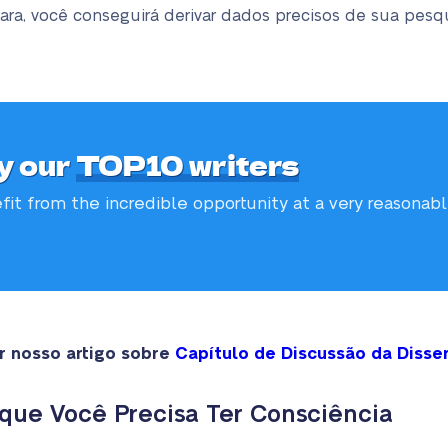
lara, você conseguirá derivar dados precisos de sua pesq
y our
TOP10 writers
fit from the incredible
opportunity at a very reasonab
 nosso artigo sobre
Capítulo de Discussão da Disse
que Você Precisa Ter Consciência