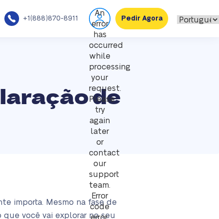
An
+1(888)870-8911
Pedir Agora
error
has
occurred
while
processing
your
laração de
request.
Please
try
again
later
or
contact
our
support
team.
Error
nte importa. Mesmo na fase de
code
 que você vai explorar no seu
error: