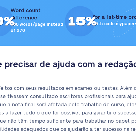
Word count
0%
15%
for a 1st-time or
difference
With code mypaper
300 words/page instead
of 270
 precisar de ajuda com a redaçã
feitos com seus resultados em exames ou testes. Além 
se tivessem consultado escritores profissionais para aju
 a nota final será afetada pelo trabalho de curso, ele
 a fazer tudo o que for possível para garantir o suces
e não têm tempo suficiente para trabalhar no papel po
ilidades adequados que os ajudarão a ter sucesso na re