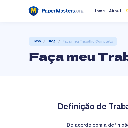
Home
About
S
/
/
Casa
Blog
Faça meu Trabalho Completo
Faça meu Tra
Definição de Trab
De acordo com a definição