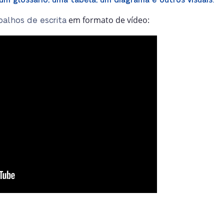
um glossário, uma tabela, um diagrama e outros visuais.
em formato de vídeo:
balhos de escrita