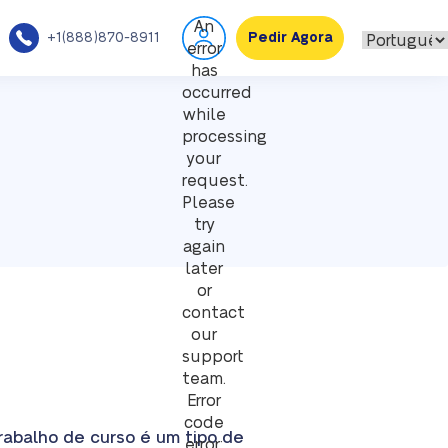
An
+1(888)870-8911
Pedir Agora
error
has
occurred
while
processing
your
request.
Please
try
again
later
or
contact
our
support
team.
Error
code
rabalho de curso é um tipo de
error: