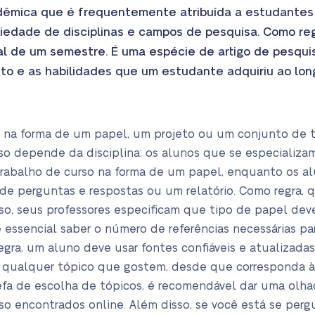
adêmica que é frequentemente atribuída a estudante
iedade de disciplinas e campos de pesquisa. Como reg
al de um semestre. É uma espécie de artigo de pesqui
o e as habilidades que um estudante adquiriu ao lon
 na forma de um papel, um projeto ou um conjunto de ta
so depende da disciplina: os alunos que se especializ
rabalho de curso na forma de um papel, enquanto os a
 de perguntas e respostas ou um relatório. Como regra,
so, seus professores especificam que tipo de papel dev
é essencial saber o número de referências necessárias pa
gra, um aluno deve usar fontes confiáveis e atualizad
er qualquer tópico que gostem, desde que corresponda 
tarefa de escolha de tópicos, é recomendável dar uma ol
rso encontrados online. Além disso, se você está se per