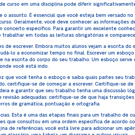
e curso em uma disciplina pode diferir significativamente
 o assunto. É essencial que você esteja bem versado no 
curso. Geralmente, você deve conhecer as informações d
 conceito específico. Para garantir um excelente conh
e trabalhar em todas as leituras obrigatórias e comparece
 de escrever. Embora muitos alunos vejam a escrita do
judá-lo a economizar tempo no final. Escrever um esboço
ve na escrita do corpo do seu trabalho. Um esboço serve
onde você está indo.
z que você tenha o esboço e saiba quais partes seu trab
, certifique-se de começar a escrever. Certifique-se de
eia e garantir que seu trabalho tenha uma discussão lóg
 e revisão adequadas: certifique-se de que haja transiçõe
erros de gramática, pontuação e ortografia.
cias. Esta é uma das etapas finais para um trabalho de c
ontes que consultou em uma ordem específica de acordo c
gina de referências, você está livre para adicionar um apê