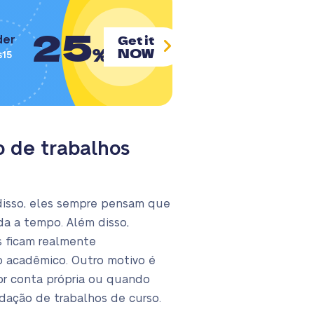
25
Get it
der
%
NOW
s15
o de trabalhos
disso, eles sempre pensam que
da a tempo. Além disso,
s ficam realmente
so acadêmico. Outro motivo é
r conta própria ou quando
dação de trabalhos de curso.