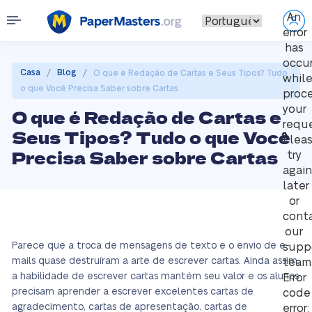
An
error
has
occu
/
/
Casa
Blog
O que é Redação de Cartas e Seus Tipos? Tudo
whil
o que Você Precisa Saber sobre Cartas
proc
your
O que é Redação de Cartas e
reque
Seus Tipos? Tudo o que Você
Plea
Precisa Saber sobre Cartas
try
again
later
or
cont
our
Parece que a troca de mensagens de texto e o envio de e-
supp
mails quase destruíram a arte de escrever cartas. Ainda assim,
team
a habilidade de escrever cartas mantém seu valor e os alunos
Error
precisam aprender a escrever excelentes cartas de
code
agradecimento, cartas de apresentação, cartas de
error: