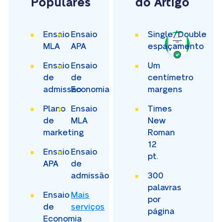
Populares
do Artigo
Ensaio
Ensaio
Single/Double
MLA
APA
espaçamento
Ensaio
Ensaio
Um
de
de
centímetro
admissão
Economia
margens
Plano
Ensaio
Times
de
MLA
New
marketing
Roman
12
Ensaio
Ensaio
pt.
APA
de
admissão
300
palavras
Ensaio
Mais
por
de
serviços
página
Economia