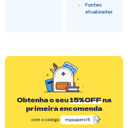
Fontes
atualizadas
Obtenha o seu
15%OFF
na
primeira encomenda
com o código
mypapers15