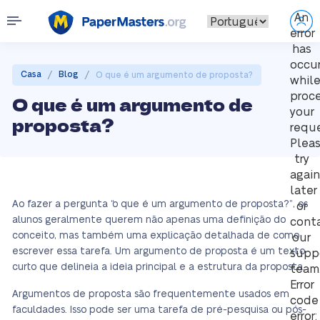
An
error
has
occu
/
/
Casa
Blog
O que é um argumento de proposta?
whil
proc
O que é um argumento de
your
proposta?
reque
Plea
try
again
later
Ao fazer a pergunta “o que é um argumento de proposta?”, os
or
alunos geralmente querem não apenas uma definição do
cont
conceito, mas também uma explicação detalhada de como
our
escrever essa tarefa. Um argumento de proposta é um texto
supp
curto que delineia a ideia principal e a estrutura da proposta.
team
Error
Argumentos de proposta são frequentemente usados em
code
faculdades. Isso pode ser uma tarefa de pré-pesquisa ou pós-
error: