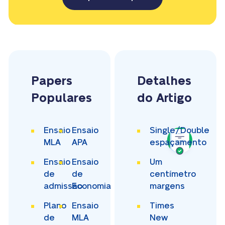
Papers
Detalhes
Populares
do Artigo
Ensaio
Ensaio
Single/Double
MLA
APA
espaçamento
Ensaio
Ensaio
Um
de
de
centímetro
admissão
Economia
margens
Plano
Ensaio
Times
de
MLA
New